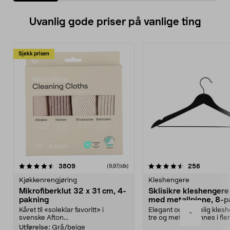
Uvanlig gode priser på vanlige ting
Sjekk prisen
4.5av 5 stjerner
anmeldelser
4.5av 5 stjerner
anmeldels
3809
256
(9,97/stk)
Kjøkkenrengjøring
Kleshengere
Mikrofiberklut 32 x 31 cm, 4-
Sklisikre kleshengere 
pakning
med metallpinne, 8-p
Kåret til «soleklar favoritt» i
Elegant og skikkelig kles
-
svenske Afton...
tre og metall – finnes i fle
Kleshe...
Utførelse:
Grå/beige