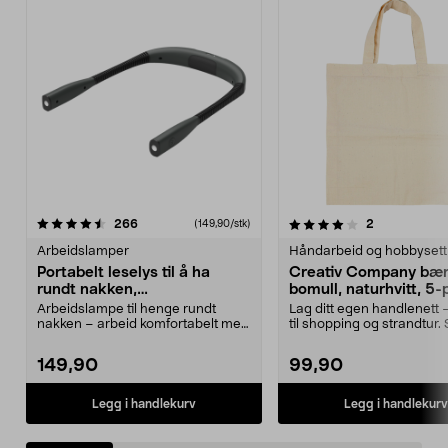
4.0 av 5 stjerner
anmeldelser
5.0 av 5 stjerner
anmeldelser
266
2
(149,90/stk)
Arbeidslamper
Håndarbeid og hobbysett
Portabelt leselys til å ha
Creativ Company bære
rundt nakken,
bomull, naturhvitt, 5
håndarbeidslampe
Arbeidslampe til henge rundt
Lag ditt egen handlenett 
nakken – arbeid komfortabelt med
til shopping og strandtur. 
hendene fri. Porta...
unike bæ...
149,90
99,90
Legg i handlekurv
Legg i handlekurv