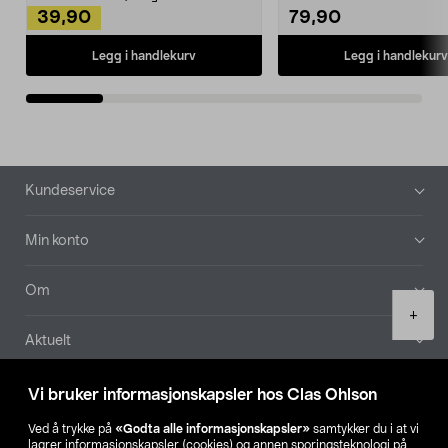
39,90
79,90
Legg i handlekurv
Legg i handlekurv
Bunntekst
Kundeservice
Min konto
Om
Product
+
quantity
Aktuelt
Våre selskaper
Vi bruker informasjonskapsler hos Clas Ohlson
Ved å trykke på
«Godta alle informasjonskapsler»
samtykker du i at vi
Finn din butikk
lagrer informasjonskapsler (cookies) og annen sporingsteknologi på