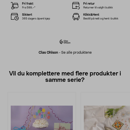
Fri frakt
Fri retur
Fra 599,–*
Returner til valgfri butikk
Sikkert
Klikk&Hent
365 dagers åpent kjøp
Bestill på nett og hent i butikk
Clas Ohlson
-
Se alle produktene
Vil du komplettere med flere produkter i
samme serie?