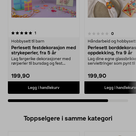
anmeldelser
1
anmeldelser
0
0.0 av 5 stjerner
Hobbysett til barn
Håndarbeid og hobbysett
Perlesett festdekorasjon med
Perlesett borddekora
strykeperler, fra 5 år
oppdekking, fra 9 år
Lag fargerike dekorasjoner med
Lag dine egne glassbrikk
rørperler til bursdag og fest.
serviettringer som pynt til
Komplett perlesett...
Perlesett – ko...
199,90
199,90
Legg i handlekurv
Legg i handlekurv
Toppselgere i samme kategori