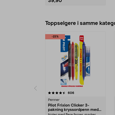
39,90
Legg i handlekurv
Toppselgere i samme katego
-23%
5 av 5 stjerner
4.5 av 5 stjerner
anmeldelser
606
Penner
Pilot Frixion Clicker 3-
pakning kryssordpenn med
refill og markeringstusj
Noter med flere farger, marker