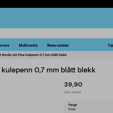
rnvare
Multimedia
Reservedeler
Til
ot Nordic G2 Flow kulepenn 0,7 mm blått blekk
 kulepenn 0,7 mm blått blekk
39,90
(inkl. moms)
Select
Farge
variant
Rosa