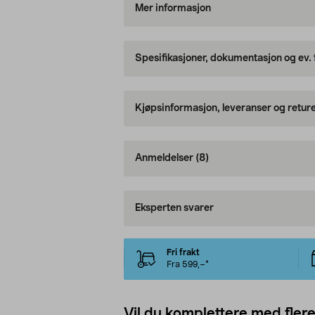
Mer informasjon
Spesifikasjoner, dokumentasjon og ev.
Kjøpsinformasjon, leveranser og retur
Anmeldelser
(8)
Eksperten svarer
Fri frakt
Fra 599,–*
Vil du komplettere med fler