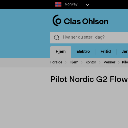
Select
Norway
market
Hjem
Elektro
Fritid
Je
Forside
Hjem
Kontor
Penner
Pil
Pilot Nordic G2 Flow