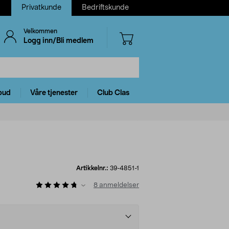
Privatkunde
Bedriftskunde
Velkommen
Logg inn/Bli medlem
bud
Våre tjenester
Club Clas
Artikkelnr.:
39-4851-1
8
anmeldelser