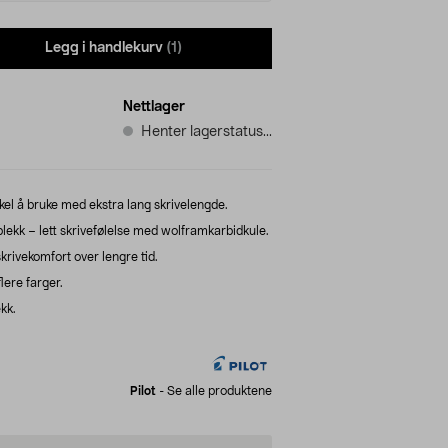
Legg i handlekurv
(1)
Nettlager
Henter lagerstatus...
el å bruke med ekstra lang skrivelengde.
lekk – lett skrivefølelse med wolframkarbidkule.
rivekomfort over lengre tid.
lere farger.
kk.
Pilot
-
Se alle produktene