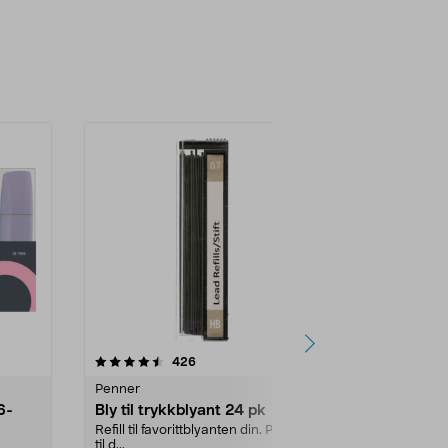
4.0 av 5 stjerner
anmeldelser
3.5
426
6
Penner
Penner
6-
Bly til trykkblyant 24 pk
Gelpenn sv
storpaknin
Refill til favorittblyanten din. Passer
til d...
Myk og presis