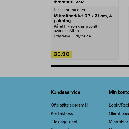
5av 5 stjerner
4.5av 5 stjerner
anmeldelser
3813
Kjøkkenrengjøring
Mikrofiberklut 32 x 31 cm, 4-
pakning
Kåret til «soleklar favoritt» i
svenske Afton...
Utførelse:
Grå/beige
39,90
Legg i handlekurv
Bunntekst
Kundeservice
Min kont
Ofte stilte spørsmål
Login/Regi
Kontakt oss
Glemt pas
Tilgjengelighet
Mine sider