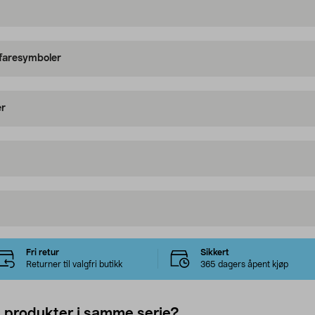
 faresymboler
er
Fri retur
Sikkert
Returner til valgfri butikk
365 dagers åpent kjøp
e produkter i samme serie?