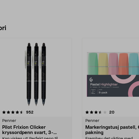
ri
3.5 av 5 stjerner
anmeldelser
4.5 av 5 stjerner
anmeldelser
952
20
Penner
Penner
Pilot Frixion Clicker
Markeringstusj pastell, 
kryssordpenn svart, 3-
pakning
pakning
Kan viskes ut! Perfekt penn til
Fremhev det viktige med