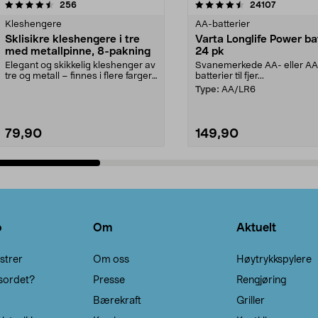
4.5av 5 stjerner
anmeldelser
4.5av 5 stjerner
anmeldels
256
24107
Kleshengere
AA-batterier
Sklisikre kleshengere i tre
Varta Longlife Power ba
med metallpinne, 8-pakning
24 pk
Elegant og skikkelig kleshenger av
Svanemerkede AA- eller A
tre og metall – finnes i flere farger.
batterier til fjer...
Kleshe...
Type:
AA/LR6
79,90
149,90
Legg i handlekurv
Legg i handlekurv
o
Om
Aktuelt
strer
Om oss
Høytrykkspylere
sordet?
Presse
Rengjøring
Bærekraft
Griller