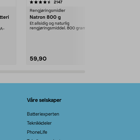
er
4.0av 5 stjerner
anmeldelser
4.5
2147
4
Rengjøringsmidler
Levende lys
tteri
Natron 800 g
Telys steari
prosent ste
Et allsidig og naturlig
rengjøringsmiddel. 800 gram
AA-
100 % stearin
natron – til rengjøring både...
råvarer. Produ
brenner med e
59,90
69,90
Legg i handlekurv
Legg 
Våre selskaper
Batteriexperten
Teknikkdeler
PhoneLife