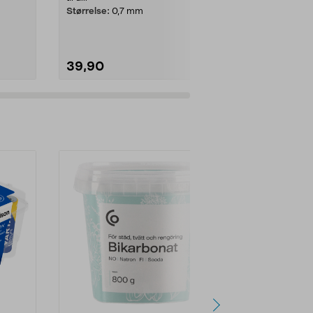
mm ST-spiss
Størrelse:
0,7 mm
 ...
storpakning m
39,90
99,90