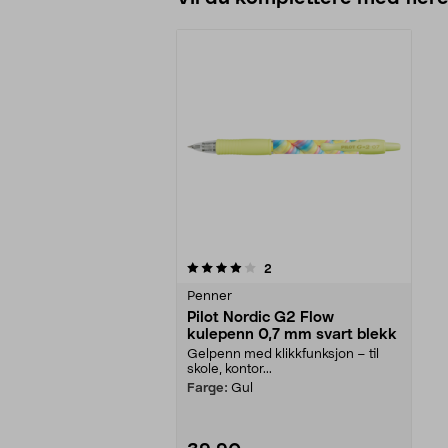
0av 5 stjerner
anmeldelser
2
Penner
Pilot Nordic G2 Flow
kulepenn 0,7 mm svart blekk
Gelpenn med klikkfunksjon – til
skole, kontor...
Farge:
Gul