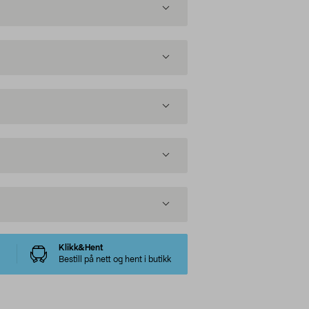
Klikk&Hent
Bestill på nett og hent i butikk