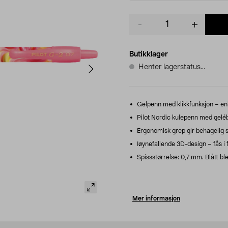
Product
quantity
Butikklager
Henter lagerstatus...
Gelpenn med klikkfunksjon – enk
Pilot Nordic kulepenn med geléb
Ergonomisk grep gir behagelig sk
Iøynefallende 3D-design – fås i f
Spissstørrelse: 0,7 mm. Blått ble
Mer informasjon