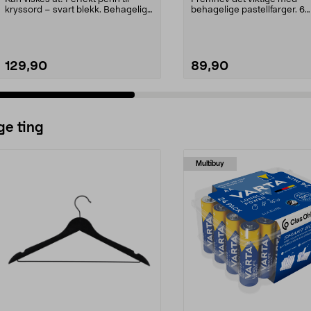
kryssord – svart blekk. Behagelig,
behagelige pastellfarger. 6
gummigrep og ...
harmoniske nyanser som gjør
129,90
89,90
ge ting
Multibuy