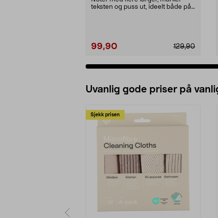
teksten og puss ut, ideelt både på
jobben og skol...
99,90
129,90
Uvanlig gode priser på vanli
Sjekk prisen