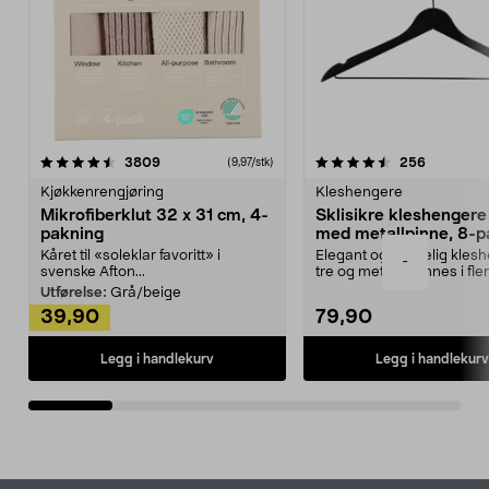
4.5av 5 stjerner
anmeldelser
4.5av 5 stjerner
anmeldels
3809
256
(9,97/stk)
Kjøkkenrengjøring
Kleshengere
Mikrofiberklut 32 x 31 cm, 4-
Sklisikre kleshengere 
pakning
med metallpinne, 8-p
Kåret til «soleklar favoritt» i
Elegant og skikkelig kles
-
svenske Afton...
tre og metall – finnes i fle
Kleshe...
Utførelse:
Grå/beige
39,90
79,90
Legg i handlekurv
Legg i handlekurv