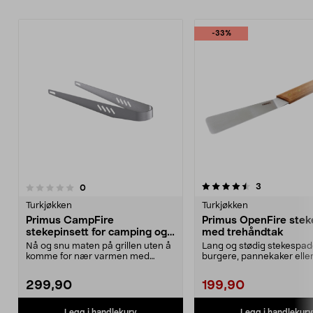
-33%
4.5av 5 stjerner
anmeldelser
3
anmeldelser
0
Turkjøkken
Turkjøkken
Primus CampFire
Primus OpenFire ste
stekepinsett for camping og
med trehåndtak
grill, 275 mm
Nå og snu maten på grillen uten å
Lang og stødig stekespad
komme for nær varmen med
burgere, pannekaker elle
hendene. Primus steke...
når du lager mat...
299,90
199,90
Legg i handlekurv
Legg i handlekurv