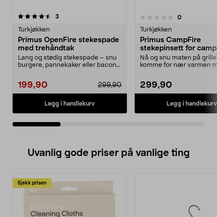
anmeldelser
5.0av 5 stjerner
3
anmeldelser
0
0.0 av 5 stjerner
Turkjøkken
Turkjøkken
Primus OpenFire stekespade
Primus CampFire
med trehåndtak
stekepinsett for camp
grill, 275 mm
Lang og stødig stekespade – snu
Nå og snu maten på grille
burgere, pannekaker eller bacon
komme for nær varmen 
når du lager mat...
hendene. Primus steke...
199,90
299,90
299,90
Legg i handlekurv
Legg i handlekurv
Uvanlig gode priser på vanlige ting
Sjekk prisen