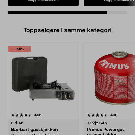
Toppselgere i samme kategori
-40%
4.5 av 5 stjerner
anmeldelser
4.5 av 5 stjerner
anmeldels
455
496
Griller
Turkjøkken
Bærbart gasskjøkken
Primus Powergas
gassbeholder