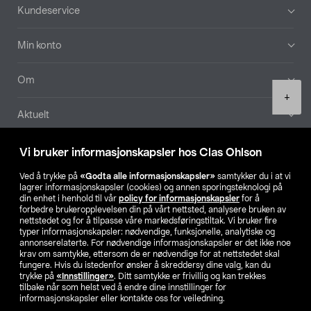
Bunntekst
Kundeservice
Min konto
Om
Product
+
quantity
Aktuelt
Våre selskaper
Vi bruker informasjonskapsler hos Clas Ohlson
Ved å trykke på
«Godta alle informasjonskapsler»
samtykker du i at vi
Finn din butikk
lagrer informasjonskapsler (cookies) og annen sporingsteknologi på
din enhet i henhold til vår
policy for informasjonskapsler
for å
forbedre brukeropplevelsen din på vårt nettsted, analysere bruken av
SE
NO
FI
nettstedet og for å tilpasse våre markedsføringstiltak. Vi bruker fire
typer informasjonskapsler: nødvendige, funksjonelle, analytiske og
annonserelaterte. For nødvendige informasjonskapsler er det ikke noe
krav om samtykke, ettersom de er nødvendige for at nettstedet skal
fungere. Hvis du istedenfor ønsker å skreddersy dine valg, kan du
trykke på
«Innstillinger»
. Ditt samtykke er frivillig og kan trekkes
tilbake når som helst ved å endre dine innstillinger for
informasjonskapsler eller kontakte oss for veiledning.
Privacy statement
Medlemsvilkår
Kjøpsvilkår
For bedrifter