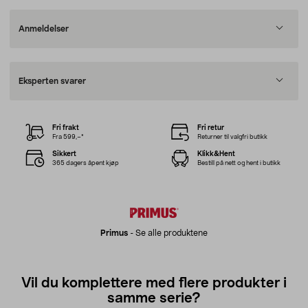
Anmeldelser
Eksperten svarer
Fri frakt
Fri retur
Fra 599,–*
Returner til valgfri butikk
Sikkert
Klikk&Hent
365 dagers åpent kjøp
Bestill på nett og hent i butikk
Primus
-
Se alle produktene
Vil du komplettere med flere produkter i
samme serie?