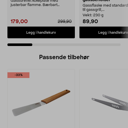
Gassdrevet kokeplate med
justerbar flamme. Bærbart
Gassflaske med standard
gasskjøkken for matlaging ute...
til gassgrill,...
Vekt:
230 g
179,00
89,90
299,90
Legg i handlekurv
Legg i handlekurv
Passende tilbehør
-33%