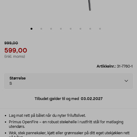
999,00
599,00
(inkl. moms)
Artikkelnr.:
31-7760-1
Select
Størrelse
variant
S
Tilbudet gjelder til og med
03.02.2027
Lag mat rett på bålet når du nyter friluftslivet.
Primus OpenFire – en robust stekehelle i rustfritt stål for matlaging
utendørs.
Wok, stek pannekaker, kjøtt eller grønnsaker på ditt eget utekjøkken rett