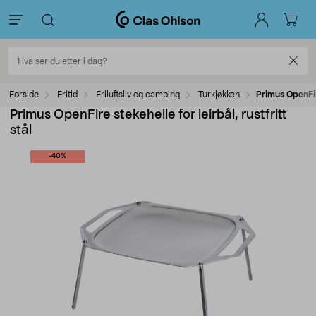
Forside
Fritid
Friluftsliv og camping
Turkjøkken
Primus OpenFire
Primus OpenFire stekehelle for leirbål, rustfritt
stål
-40%