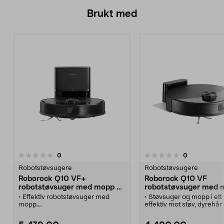
Brukt med
anmeldelser
anmeldelser
0
0
0.0 av 5 stjerner
Robotstøvsugere
Robotstøvsugere
Roborock Q10 VF+
Roborock Q10 VF
robotstøvsuger med mopp og
robotstøvsuger med 
stasjon
• Effektiv robotstøvsuger med
• Støvsuger og mopp i ett
mopp.
effektiv mot støv, dyrehår
• Roborock Q10 VF+
gjenstridige flekker.
robotstøvsuger med vibrerende
• Roborock Q10 VF