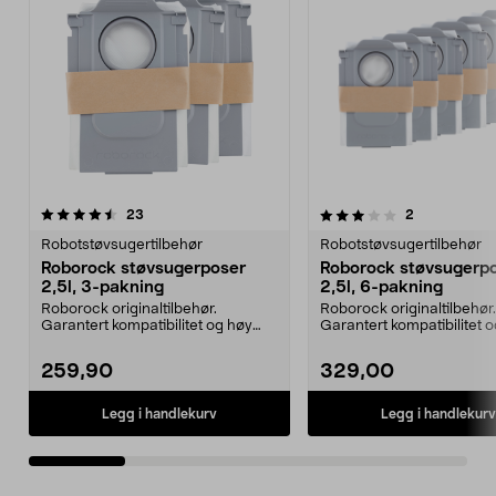
3.0av 5 stjerner
anmeldelser
4.5av 5 stjerner
anmeldelser
23
2
Robotstøvsugertilbehør
Robotstøvsugertilbehør
Roborock støvsugerposer
Roborock støvsugerp
2,5l, 3-pakning
2,5l, 6-pakning
Roborock originaltilbehør.
Roborock originaltilbehør.
Garantert kompatibilitet og høy
Garantert kompatibilitet 
kvalitet. 2,5 liters ...
kvalitet. 2,5 liters ...
259,90
329,00
Legg i handlekurv
Legg i handlekurv