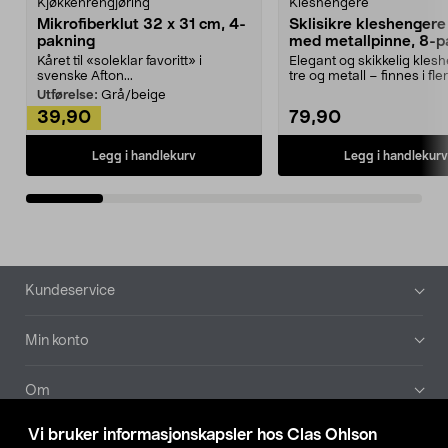
Kjøkkenrengjøring
Kleshengere
Mikrofiberklut 32 x 31 cm, 4-
Sklisikre kleshengere 
pakning
med metallpinne, 8-p
Kåret til «soleklar favoritt» i
Elegant og skikkelig kles
svenske Afton...
tre og metall – finnes i fle
Kleshe...
Utførelse:
Grå/beige
39,90
79,90
Legg i handlekurv
Legg i handlekurv
Bunntekst
Kundeservice
Min konto
Om
Vi bruker informasjonskapsler hos Clas Ohlson
Aktuelt