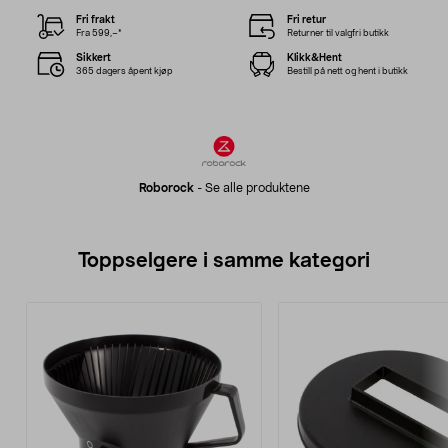
Fri frakt
Fri retur
Fra 599,–*
Returner til valgfri butikk
Sikkert
Klikk&Hent
365 dagers åpent kjøp
Bestill på nett og hent i butikk
Roborock
-
Se alle produktene
Toppselgere i samme kategori