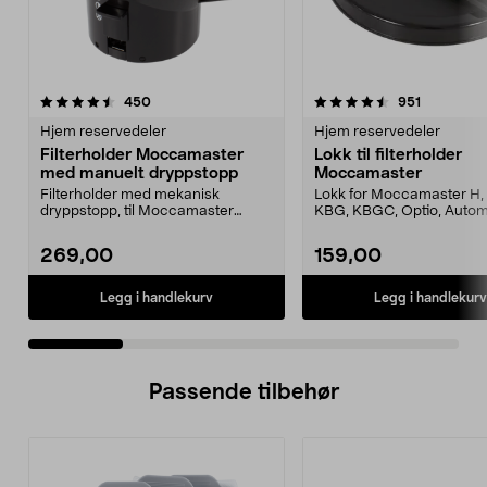
4.5 av 5 stjerner
anmeldelser
4.5 av 5 stjerner
anmeldels
450
951
Hjem reservedeler
Hjem reservedeler
Filterholder Moccamaster
Lokk til filterholder
med manuelt dryppstopp
Moccamaster
Filterholder med mekanisk
Lokk for Moccamaster H, 
dryppstopp, til Moccamaster
KBG, KBGC, Optio, Autom
kaffetrakter. Passer model...
Automatic S, Manual ...
269,00
159,00
Legg i handlekurv
Legg i handlekurv
Passende tilbehør