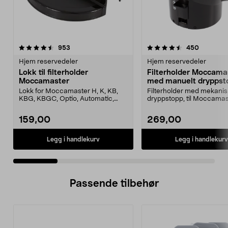
4.5 av 5 stjerner
anmeldelser
3.5 av 5 stjerner
anmeldel
953
450
Hjem reservedeler
Hjem reservedeler
Lokk til filterholder
Filterholder Moccama
Moccamaster
med manuelt dryppst
Lokk for Moccamaster H, K, KB,
Filterholder med mekanis
KBG, KBGC, Optio, Automatic,
dryppstopp, til Moccamas
Automatic S, Manual ...
kaffetrakter. Passer model
159,00
269,00
Legg i handlekurv
Legg i handlekurv
Passende tilbehør