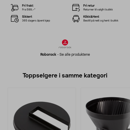
Fri frakt
Fri retur
Fra 599,–*
Returner til valgfri butikk
Sikkert
Klikk&Hent
365 dagers åpent kjøp
Bestill på nett og hent i butikk
Roborock
-
Se alle produktene
Toppselgere i samme kategori