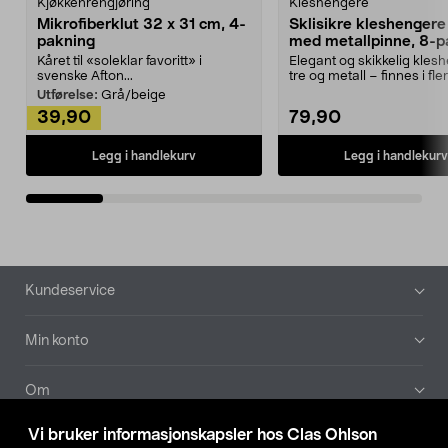
Kjøkkenrengjøring
Kleshengere
Mikrofiberklut 32 x 31 cm, 4-
Sklisikre kleshengere 
pakning
med metallpinne, 8-p
Kåret til «soleklar favoritt» i
Elegant og skikkelig kles
svenske Afton...
tre og metall – finnes i fle
Kleshe...
Utførelse:
Grå/beige
39,90
79,90
Legg i handlekurv
Legg i handlekurv
Bunntekst
Kundeservice
Min konto
Om
Vi bruker informasjonskapsler hos Clas Ohlson
Aktuelt