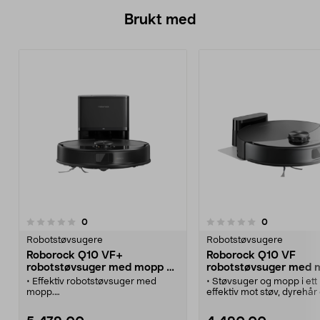
Brukt med
anmeldelser
anmeldelser
0
0
0.0 av 5 stjerner
Robotstøvsugere
Robotstøvsugere
Roborock Q10 VF+
Roborock Q10 VF
robotstøvsuger med mopp og
robotstøvsuger med 
stasjon
• Effektiv robotstøvsuger med
• Støvsuger og mopp i ett
mopp.
effektiv mot støv, dyrehår
• Roborock Q10 VF+
gjenstridige flekker.
robotstøvsuger med vibrerende
• Roborock Q10 VF