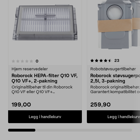
4.5av 5 stjerner
3.0av 5 stjerner
anmeldelse
23
anmeldelser
0
Hjem reservedeler
Robotstøvsugertilbehør
Roborock HEPA-filter Q10 VF,
Roborock støvsugerp
Q10 VF+, 2-pakning
2,5l, 3-pakning
Originaltilbehør til din Roborock
Roborock originaltilbehør.
Q10 VF eller Q10 VF+
Garantert kompatibilitet 
robotstøvsuger. Roborock ...
kvalitet. 2,5 liters ...
199,00
259,90
Legg i handlekurv
Legg i handlekurv