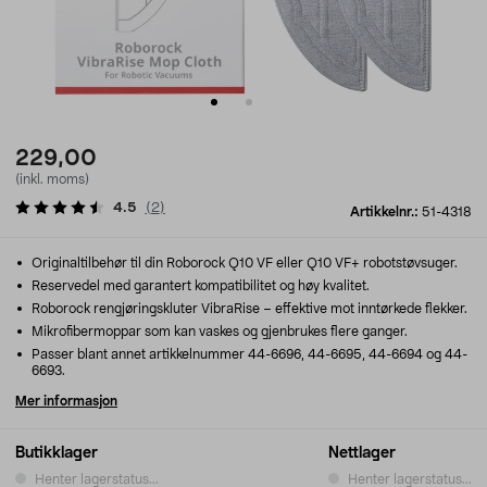
229,00
(inkl. moms)
4.5
(
2
)
Artikkelnr.:
51-4318
Originaltilbehør til din Roborock Q10 VF eller Q10 VF+ robotstøvsuger.
Reservedel med garantert kompatibilitet og høy kvalitet.
Roborock rengjøringskluter VibraRise – effektive mot inntørkede flekker.
Mikrofibermoppar som kan vaskes og gjenbrukes flere ganger.
Passer blant annet artikkelnummer 44-6696, 44-6695, 44-6694 og 44-
6693.
Mer informasjon
Butikklager
Nettlager
Henter lagerstatus...
Henter lagerstatus...