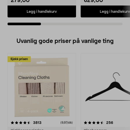
279,00
629,00
Legg i handlekurv
Legg i handlekurv
Uvanlig gode priser på vanlige ting
Sjekk prisen
4.5av 5 stjerner
anmeldelser
4.5av 5 stjerner
anmeldels
3813
256
(9,97/stk)