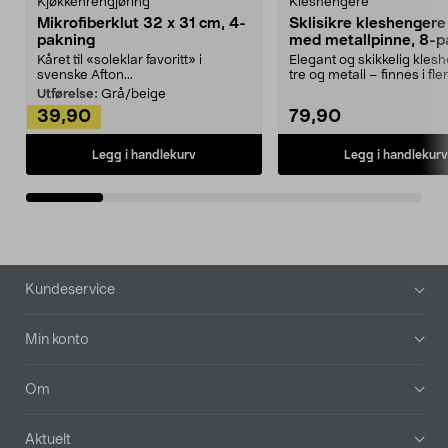
Kjøkkenrengjøring
Kleshengere
Mikrofiberklut 32 x 31 cm, 4-
Sklisikre kleshengere 
pakning
med metallpinne, 8-p
Kåret til «soleklar favoritt» i
Elegant og skikkelig kles
svenske Afton...
tre og metall – finnes i fle
Kleshe...
Utførelse:
Grå/beige
39,90
79,90
Legg i handlekurv
Legg i handlekurv
Bunntekst
Kundeservice
Min konto
Om
Aktuelt