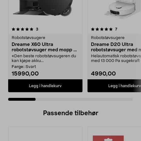
5.0 av 5 stjerner
anmeldelser
5.0 av 5 stjerner
anmeldelser
3
7
Robotstøvsugere
Robotstøvsugere
Dreame X60 Ultra
Dreame D20 Ultra
robotstøvsuger med mopp og
robotstøvsuger med 
selvtømming
hvit
«Den beste robotstøvsugeren du
Helautomatisk robotstøv
kan kjøpe akku...
med 13 000 Pa sugekraft
automatisk mopping. Drea
Farge:
Svart
15990,00
4990,00
Legg i handlekurv
Legg i handlekurv
Passende tilbehør