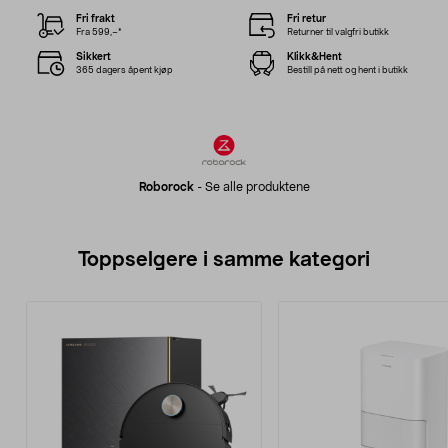
Fri frakt
Fri retur
Fra 599,–*
Returner til valgfri butikk
Sikkert
Klikk&Hent
365 dagers åpent kjøp
Bestill på nett og hent i butikk
Roborock
-
Se alle produktene
Toppselgere i samme kategori