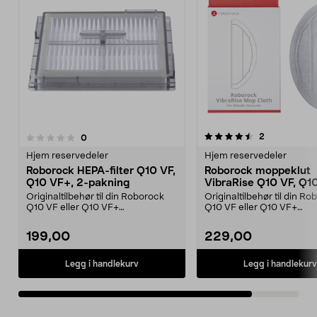
4.5av 5 stjerner
anmeldelser
2
anmeldelser
0
Hjem reservedeler
Hjem reservedeler
Roborock HEPA-filter Q10 VF,
Roborock moppeklut
Q10 VF+, 2-pakning
VibraRise Q10 VF, Q1
2-pakning
Originaltilbehør til din Roborock
Originaltilbehør til din R
Q10 VF eller Q10 VF+
Q10 VF eller Q10 VF+
robotstøvsuger. Roborock ...
robotstøvsuger. Reservede
199,00
229,00
Legg i handlekurv
Legg i handlekurv