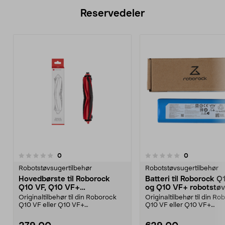
Reservedeler
anmeldelser
anmeldelser
0
0
0.0 av 5 stjerner
0.0 av 5 stjerner
Robotstøvsugertilbehør
Robotstøvsugertilbehør
Hovedbørste til Roborock
Batteri til Roborock Q
Q10 VF, Q10 VF+
og Q10 VF+ robotstø
robotstøvsuger
Originaltilbehør til din Roborock
Originaltilbehør til din R
Q10 VF eller Q10 VF+
Q10 VF eller Q10 VF+
robotstøvsuger. Reservede...
robotstøvsuger. Reservede