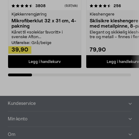
4.5av 5 stjerner
anmeldelser
4.5av 5 stjerner
anmeldels
3808
256
(9,97/stk)
Kjøkkenrengjøring
Kleshengere
Mikrofiberklut 32 x 31 cm, 4-
Sklisikre kleshengere 
pakning
med metallpinne, 8-p
Kåret til «soleklar favoritt» i
Elegant og skikkelig kles
svenske Afton...
tre og metall – finnes i fle
Kleshe...
Utførelse:
Grå/beige
39,90
79,90
Legg i handlekurv
Legg i handlekurv
Bunntekst
Kundeservice
Min konto
Om