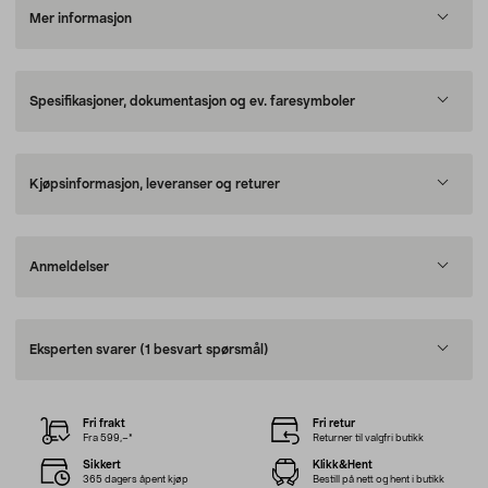
Mer informasjon
Spesifikasjoner, dokumentasjon og ev. faresymboler
Kjøpsinformasjon, leveranser og returer
Anmeldelser
Eksperten svarer
(1 besvart spørsmål)
Fri frakt
Fri retur
Fra 599,–*
Returner til valgfri butikk
Sikkert
Klikk&Hent
365 dagers åpent kjøp
Bestill på nett og hent i butikk