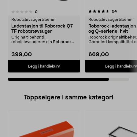
4.5av 5 stjerner
anmeldelse
24
anmeldelser
0
Robotstøvsugertilbehør
Robotstøvsugertilbehør
Ladestasjon til Roborock Q7
Roborock ladestasjon t
TF robotstøvsuger
og Q-seriene, hvit
Originaltilbehør til
Roborock originaltilbehør.
robotstøvsugeren din Roborock
Garantert kompatibilitet 
Q7 TF. Ladestasjon med garant...
kvalitet. Hold robots...
399,00
669,00
Legg i handlekurv
Legg i handlekurv
Toppselgere i samme kategori