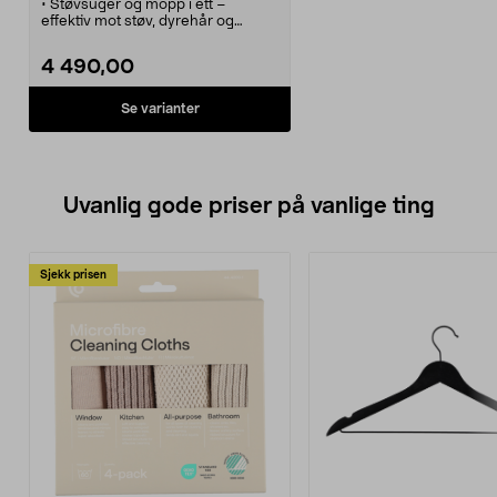
• Støvsuger og mopp i ett –
effektiv mot støv, dyrehår og
gjenstridige flekker.
• Roborock Q10 VF
4 490,00
robotstøvsuger med mopp – med
hele 10 000 Pa sugekraft.
• Moppen løftes automatisk ved
Se varianter
tepper. Punktrengjøring og Deep+
gir ekstra rent resultat.
• Styres via app eller stemmen
(Google Home, Alexa).
• Over 4 timers batteritid. Kommer
Uvanlig gode priser på vanlige ting
i flere farger.
Sjekk prisen