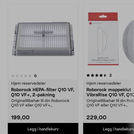
4.5av 5 stjerner
anmeldelser
2
anmeldelser
0
0.0 av 5 stjerner
Hjem reservedeler
Hjem reservedeler
Roborock HEPA-filter Q10 VF,
Roborock moppeklut
Q10 VF+, 2-pakning
VibraRise Q10 VF, Q1
2-pakning
Originaltilbehør til din Roborock
Originaltilbehør til din R
Q10 VF eller Q10 VF+
Q10 VF eller Q10 VF+
robotstøvsuger. Roborock ...
robotstøvsuger. Reservede
199,00
229,00
Legg i handlekurv
Legg i handlekurv