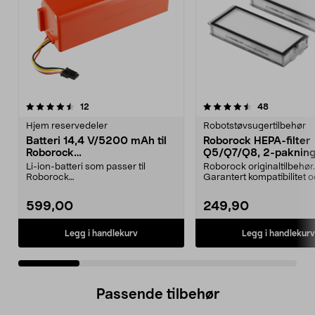
4.5 av 5 stjerner
anmeldelser
3.0 av 5 stjerner
anmeldelse
12
48
Hjem reservedeler
Robotstøvsugertilbehør
Batteri 14,4 V/5200 mAh til
Roborock HEPA-filter
Roborock
Q5/Q7/Q8, 2-paknin
S5/S6/S7/S8/Q7/E4/E5
Li-ion-batteri som passer til
Roborock originaltilbehør.
Roborock
Garantert kompatibilitet 
robotstøvsugere:E4E5S5S5
kvalitet. Høy filtrer...
MaxS6S6 MaxS6 Pu...
599,00
249,90
Legg i handlekurv
Legg i handlekurv
Passende tilbehør