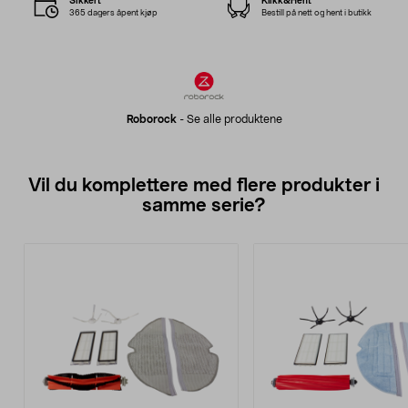
Sikkert
Klikk&Hent
365 dagers åpent kjøp
Bestill på nett og hent i butikk
Roborock
-
Se alle produktene
Vil du komplettere med flere produkter i
samme serie?