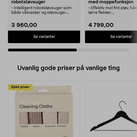
robotstøvsuger
med moppefunksjon
• Intelligent robotstøvsuger som
• Effektiv mot fint støv, hår
både våtvasker og støvsuger.
tørre flekker.
• Kompatibel med Google Home.
• Roborock S7 – rengjør 
• Appstyrt, kontroller rengjøringen
m² på en lading, lag et s
3 960,00
4 799,00
via mobilen.
som passer deg.
• Roborock S6 Pure kan
• Robotstøvsuger som st
programmeres – rengjøringen
og mopper i en og samm
Se varianter
Se varianter
utføres når du ønsker det.
rengjøringssekvens.
• Teknologi for rengjøring av
• Kompatibel med
tepper.
stemmeassistentene Am
Alexa, Google Home og Si
snarveier.
• Slitesterk gummibørste,
Uvanlig gode priser på vanlige ting
teppefunksjon, trappesen
barnelås.
Sjekk prisen