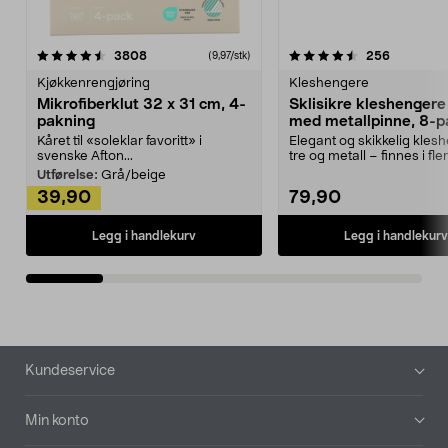
4.5av 5 stjerner
anmeldelser
4.5av 5 stjerner
anmeldels
3808
256
(9,97/stk)
Kjøkkenrengjøring
Kleshengere
Mikrofiberklut 32 x 31 cm, 4-
Sklisikre kleshengere 
pakning
med metallpinne, 8-p
Kåret til «soleklar favoritt» i
Elegant og skikkelig kles
svenske Afton...
tre og metall – finnes i fle
Kleshe...
Utførelse:
Grå/beige
39,90
79,90
Legg i handlekurv
Legg i handlekurv
Bunntekst
Kundeservice
Min konto