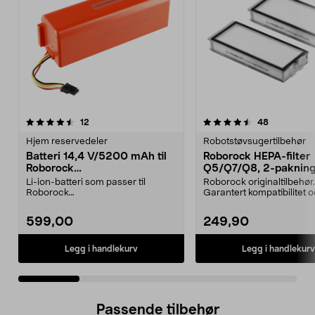
4.5 av 5 stjerner
anmeldelser
3.0 av 5 stjerner
anmeldelse
12
48
Hjem reservedeler
Robotstøvsugertilbehør
Batteri 14,4 V/5200 mAh til
Roborock HEPA-filter
Roborock
Q5/Q7/Q8, 2-paknin
S5/S6/S7/S8/Q7/E4/E5
Li-ion-batteri som passer til
Roborock originaltilbehør.
Roborock
Garantert kompatibilitet 
robotstøvsugere:E4E5S5S5
kvalitet. Høy filtrer...
MaxS6S6 MaxS6 Pu...
599,00
249,90
Legg i handlekurv
Legg i handlekurv
Passende tilbehør