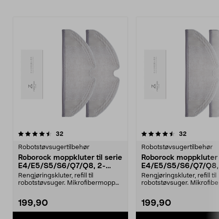
4.5av 5 stjerner
anmeldelser
4.5av 5 stjerner
anmeldelse
32
32
Robotstøvsugertilbehør
Robotstøvsugertilbehør
Roborock moppkluter til serie
Roborock moppkluter t
E4/E5/S5/S6/Q7/Q8, 2-
E4/E5/S5/S6/Q7/Q8,
pakning
pakning
Rengjøringskluter, refill til
Rengjøringskluter, refill til
robotstøvsuger. Mikrofibermopper
robotstøvsuger. Mikrofib
som effektivt tre...
som effektivt tre...
199,90
199,90