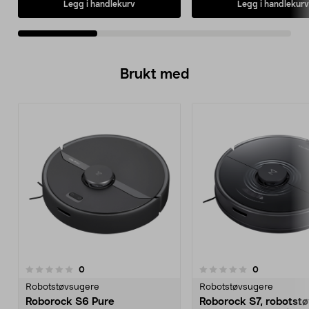
Legg i handlekurv
Legg i handlekurv
Brukt med
anmeldelser
anmeldelser
0
0
0.0 av 5 stjerner
0.0 av 5 stjerner
Robotstøvsugere
Robotstøvsugere
Roborock S6 Pure
Roborock S7, robotst