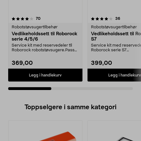
4.0av 5 stjerner
anmeldelser
4.5av 5 stjerner
anmeldelse
70
36
Robotstøvsugertilbehør
Robotstøvsugertilbehør
Vedlikeholdssett til Roborock
Vedlikeholdssett til R
serie 4/5/6
S7
Service kit med reservedeler til
Service kit med reservedel
Roborock robotstøvsugere.Passer
Roborock serie S7
serie 4, 5 og 6...
robotstøvsuger.Tilbehørsse
369,00
399,00
Legg i handlekurv
Legg i handlekurv
Toppselgere i samme kategori