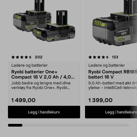
4.5av 5 stjerner
anmeldelser
4.5av 5 stjerner
anmeldels
202
133
Ladere og batterier
Ladere og batterier
Ryobi batterier One+
Ryobi Compact RB18
Compact 18 V 2,0 Ah / 4,0
batteri 18 V
Ah RB18242X
Jobb bedre og lengre med dine
5,0 Ah-batteri med økt dri
verktøy fra Ryobi One+. Ryobi
ytelse – IntelliCell-teknol
Compact RB18242X – k...
Compac...
1 499,00
1 399,00
Legg i handlekurv
Legg i handlekurv