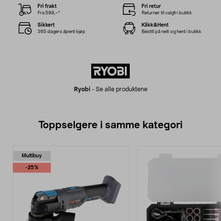
Fri frakt
Fri retur
Fra 599,–*
Returner til valgfri butikk
Sikkert
Klikk&Hent
365 dagers åpent kjøp
Bestill på nett og hent i butikk
Ryobi
-
Se alle produktene
Toppselgere i samme kategori
Multibuy
-25%