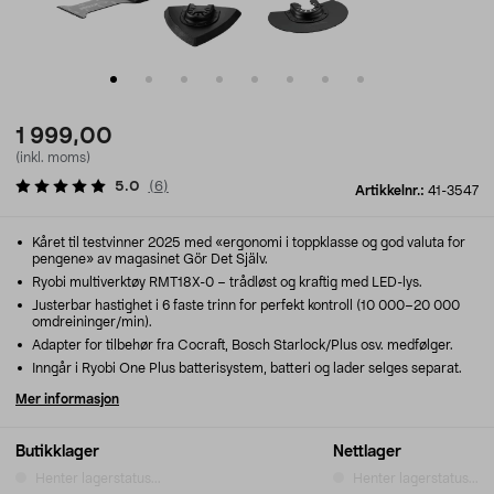
1 999,00
(inkl. moms)
5.0
(
6
)
Artikkelnr.:
41-3547
Kåret til testvinner 2025 med «ergonomi i toppklasse og god valuta for
pengene» av magasinet Gör Det Själv.
Ryobi multiverktøy RMT18X-0 – trådløst og kraftig med LED-lys.
Justerbar hastighet i 6 faste trinn for perfekt kontroll (10 000–20 000
omdreininger/min).
Adapter for tilbehør fra Cocraft, Bosch Starlock/Plus osv. medfølger.
Inngår i Ryobi One Plus batterisystem, batteri og lader selges separat.
Mer informasjon
Butikklager
Nettlager
Henter lagerstatus...
Henter lagerstatus...