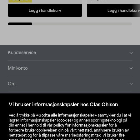
Legg i handlekurv
Legg i handlekurv
Bunntekst
Kundeservice
Min konto
Om
Aktuelt
Vi bruker informasjonskapsler hos Clas Ohlson
Våre selskaper
Ved å trykke på
«Godta alle informasjonskapsler»
samtykker du i at vi
lagrer informasjonskapsler (cookies) og annen sporingsteknologi på
din enhet i henhold til vår
policy for informasjonskapsler
for å
Finn din butikk
forbedre brukeropplevelsen din på vårt nettsted, analysere bruken av
nettstedet og for å tilpasse våre markedsføringstiltak. Vi bruker fire