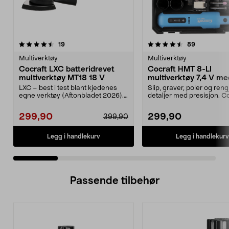
4.5 av 5 stjerner
anmeldelser
4.5 av 5 stjerner
anmeldelse
19
89
Multiverktøy
Multiverktøy
Cocraft LXC batteridrevet
Cocraft HMT 8-LI
multiverktøy MT18 18 V
multiverktøy 7,4 V me
tilbehør
LXC – best i test blant kjedenes
Slip, graver, poler og ren
egne verktøy (Aftonbladet 2026).
detaljer med presisjon. C
Cocraft LXC MT...
HMT 8-LI – ba...
299,90
299,90
399,90
Legg i handlekurv
Legg i handlekurv
Passende tilbehør