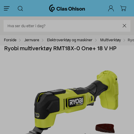
Forside
Jernvare
Elektroverktøy og maskiner
Multiverktøy
Ryo
Ryobi multiverktøy RMT18X-0 One+ 18 V HP