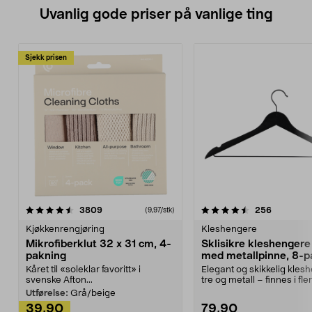
Uvanlig gode priser på vanlige ting
Sjekk prisen
4.5av 5 stjerner
anmeldelser
4.5av 5 stjerner
anmeldels
3809
256
(9,97/stk)
Kjøkkenrengjøring
Kleshengere
Mikrofiberklut 32 x 31 cm, 4-
Sklisikre kleshengere 
pakning
med metallpinne, 8-p
Kåret til «soleklar favoritt» i
Elegant og skikkelig kles
svenske Afton...
tre og metall – finnes i fle
Kleshe...
Utførelse:
Grå/beige
39,90
79,90