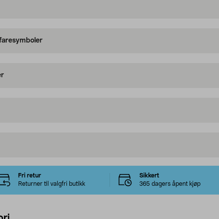
 faresymboler
er
Fri retur
Sikkert
Returner til valgfri butikk
365 dagers åpent kjøp
ri