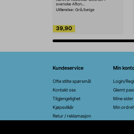
svenske Afton...
Utførelse:
Grå/beige
39,90
Legg i handlekurv
Bunntekst
Kundeservice
Min kont
Ofte stilte spørsmål
Login/Regi
Kontakt oss
Glemt pas
Tilgjengelighet
Mine sider
Kjøpsvilkår
Min ordreh
Retur / reklamasjon
EE-avfall
Cookie policy