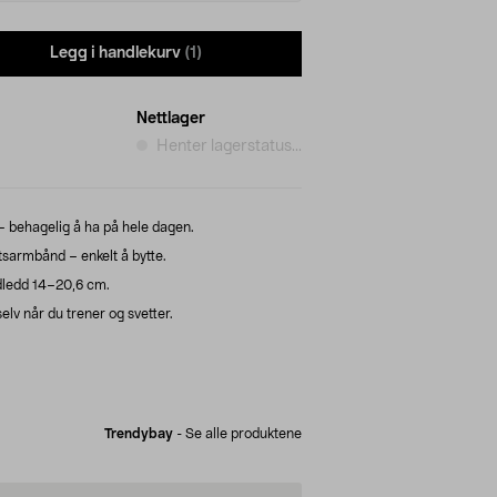
Legg i handlekurv
(1)
Nettlager
Henter lagerstatus...
 behagelig å ha på hele dagen.
tetsarmbånd – enkelt å bytte.
ndledd 14–20,6 cm.
elv når du trener og svetter.
Trendybay
-
Se alle produktene