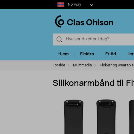
Select
Norway
market
Hjem
Elektro
Fritid
Je
Forside
Multimedia
Klokker og wearable
Silikonarmbånd til Fit