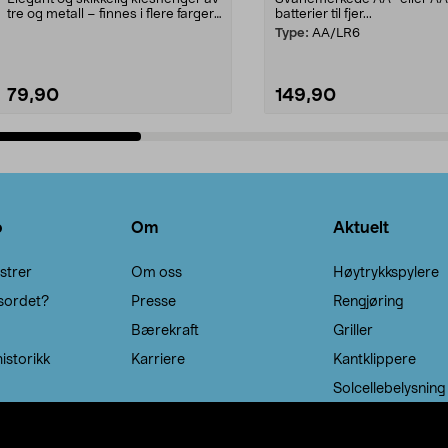
tre og metall – finnes i flere farger.
batterier til fjer...
Kleshe...
Type:
AA/LR6
79,90
149,90
Legg i handlekurv
Legg i handlekurv
o
Om
Aktuelt
strer
Om oss
Høytrykkspylere
sordet?
Presse
Rengjøring
Bærekraft
Griller
istorikk
Karriere
Kantklippere
Solcellebelysning