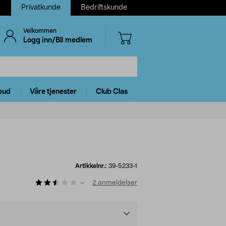
Privatkunde
Bedriftskunde
Velkommen
Logg inn/Bli medlem
bud
Våre tjenester
Club Clas
Artikkelnr.:
39-5233-1
2
anmeldelser