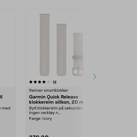
4.5 av 5 stjerner
anmeldelser
4.5
12
4
Reimer smartklokker
Reimer smart
il
Garmin Quick Release
Xplora-remm
klokkereim silikon, 20 mm
XGO3 smar
e med
Bytt klokkereim på sekunder –
Forny din XG
ingen verktøy n...
et fargerikt d..
Farge:
Ivory
Utførelse:
Ro