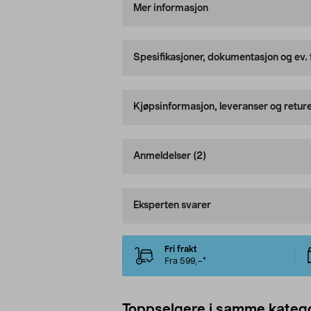
Mer informasjon
Spesifikasjoner, dokumentasjon og ev.
Kjøpsinformasjon, leveranser og retur
Anmeldelser
(2)
Eksperten svarer
Fri frakt
Fra 599,–*
Toppselgere i samme katego