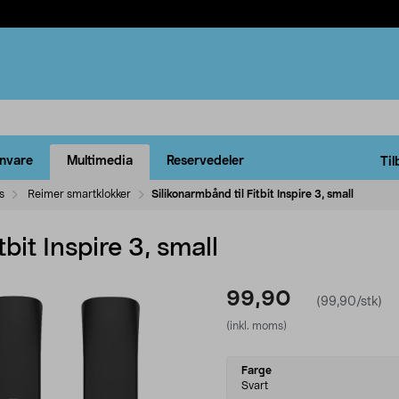
rnvare
Multimedia
Reservedeler
Til
s
Reimer smartklokker
Silikonarmbånd til Fitbit Inspire 3, small
bit Inspire 3, small
99,90
(99,90/stk)
(inkl. moms)
Select
Farge
variant
Svart