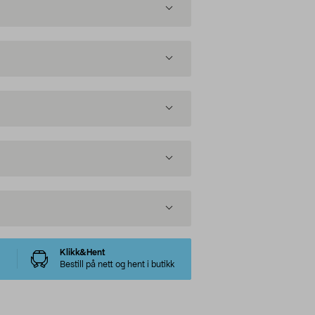
Klikk&Hent
Bestill på nett og hent i butikk