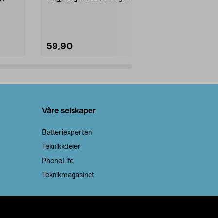
natron – til rengjøring både...
råvarer. Produ
brenner med e
59,90
69,90
Legg i handlekurv
Legg 
Våre selskaper
Batteriexperten
Teknikkdeler
PhoneLife
Teknikmagasinet