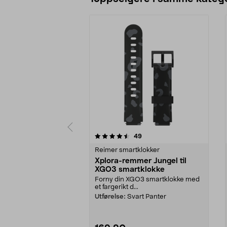
5 av 5 stjerner
4.5 av 5 stjerner
anmeldelser
49
Reimer smartklokker
Xplora-remmer Jungel til
XGO3 smartklokke
Forny din XGO3 smartklokke med
et fargerikt d...
Utførelse:
Svart Panter