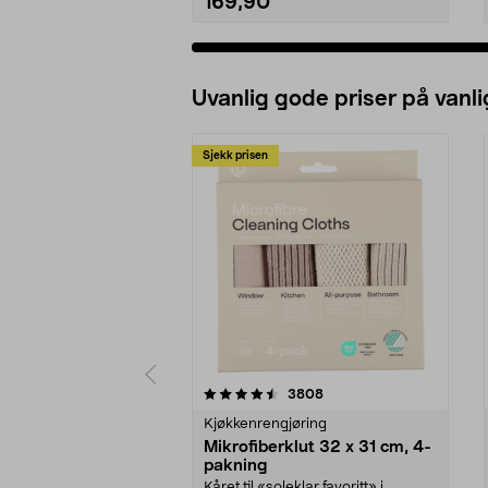
169,90
Uvanlig gode priser på vanli
Sjekk prisen
5av 5 stjerner
4.5av 5 stjerner
anmeldelser
3808
Kjøkkenrengjøring
Mikrofiberklut 32 x 31 cm, 4-
pakning
Kåret til «soleklar favoritt» i