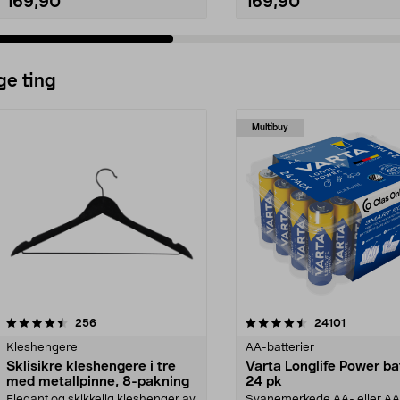
169,90
169,90
ge ting
Multibuy
4.5av 5 stjerner
anmeldelser
4.5av 5 stjerner
anmeldels
256
24101
Kleshengere
AA-batterier
Sklisikre kleshengere i tre
Varta Longlife Power ba
med metallpinne, 8-pakning
24 pk
Elegant og skikkelig kleshenger av
Svanemerkede AA- eller A