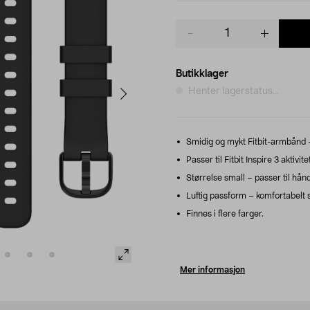
Product
quantity
Butikklager
Henter lagerstatus...
Smidig og mykt Fitbit-armbånd –
Passer til Fitbit Inspire 3 aktivi
Størrelse small – passer til hå
Luftig passform – komfortabelt s
Finnes i flere farger.
Mer informasjon