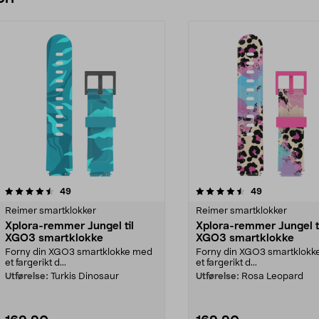
4.5 av 5 stjerner
anmeldelser
4.0 av 5 stjerner
anmeldelser
49
49
Reimer smartklokker
Reimer smartklokker
Xplora-remmer Jungel til
Xplora-remmer Jungel t
XGO3 smartklokke
XGO3 smartklokke
Forny din XGO3 smartklokke med
Forny din XGO3 smartklokk
et fargerikt d...
et fargerikt d...
Utførelse:
Turkis Dinosaur
Utførelse:
Rosa Leopard