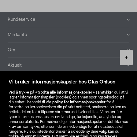
Bunntekst
Kundeservice
Min konto
Om
Product
+
quantity
Aktuelt
Våre selskaper
Vi bruker informasjonskapsler hos Clas Ohlson
Ved å trykke på
«Godta alle informasjonskapsler»
samtykker du i at vi
Finn din butikk
lagrer informasjonskapsler (cookies) og annen sporingsteknologi på
din enhet i henhold til vår
policy for informasjonskapsler
for å
forbedre brukeropplevelsen din på vårt nettsted, analysere bruken av
SE
NO
FI
nettstedet og for å tilpasse våre markedsføringstiltak. Vi bruker fire
typer informasjonskapsler: nødvendige, funksjonelle, analytiske og
annonserelaterte. For nødvendige informasjonskapsler er det ikke noe
krav om samtykke, ettersom de er nødvendige for at nettstedet skal
fungere. Hvis du istedenfor ønsker å skreddersy dine valg, kan du
trykke på
«Innstillinger»
. Ditt samtykke er frivillig og kan trekkes