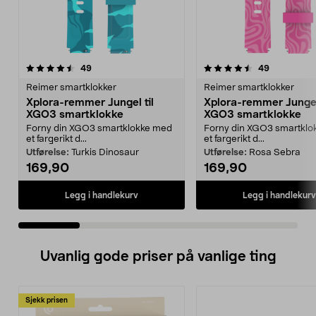
4.5 av 5 stjerner
anmeldelser
4.5 av 5 stjerner
anmeldelse
49
49
Reimer smartklokker
Reimer smartklokker
Xplora-remmer Jungel til
Xplora-remmer Jungel 
XGO3 smartklokke
XGO3 smartklokke
Forny din XGO3 smartklokke med
Forny din XGO3 smartklo
et fargerikt d...
et fargerikt d...
Utførelse:
Turkis Dinosaur
Utførelse:
Rosa Sebra
169,90
169,90
Legg i handlekurv
Legg i handlekurv
Uvanlig gode priser på vanlige ting
Sjekk prisen