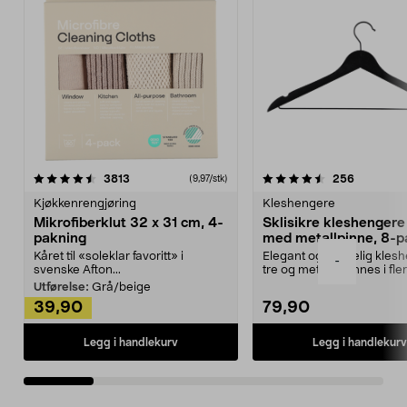
4.5av 5 stjerner
anmeldelser
4.5av 5 stjerner
anmeldels
3813
256
(9,97/stk)
Kjøkkenrengjøring
Kleshengere
Mikrofiberklut 32 x 31 cm, 4-
Sklisikre kleshengere 
pakning
med metallpinne, 8-p
Kåret til «soleklar favoritt» i
Elegant og skikkelig kles
-
svenske Afton...
tre og metall – finnes i fle
Kleshe...
Utførelse:
Grå/beige
39,90
79,90
Legg i handlekurv
Legg i handlekurv