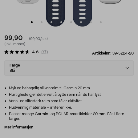
99,90
(99,90/stk)
(inkl. moms)
4.6
(
17
)
Artikkelnr.:
39-5224-20
Select
Farge
variant
Blå
Myk og behagelig silikonreim til Garmin 20 mm.
Hurtigfeste gjør det enkelt å bytte reim når du har lyst.
Vann- og slitesterk reim som tåler aktivitet.
Hudvennlig materiale – irriterer ikke.
Passer mange Garmin- og POLAR-smartklokker 20 mm. Fås i flere
farger.
Mer informasjon