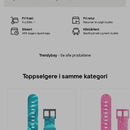
Fri frakt
Fri retur
Fra 599,–*
Returner til valgfri butikk
Sikkert
Klikk&Hent
365 dagers åpent kjøp
Bestill på nett og hent i butikk
Trendybay
-
Se alle produktene
Toppselgere i samme kategori