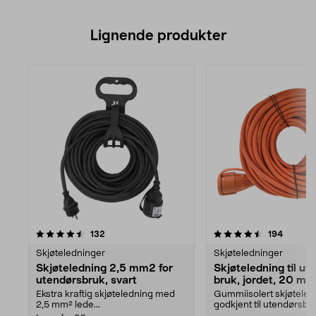
Lignende produkter
4.5av 5 stjerner
anmeldelser
4.5av 5 stjerner
anmelde
132
194
Skjøteledninger
Skjøteledninger
Skjøteledning 2,5 mm2 for
Skjøteledning til ut
utendørsbruk, svart
bruk, jordet, 20 me
Ekstra kraftig skjøteledning med
Gummiisolert skjøteled
2,5 mm² lede...
godkjent til utendørsbru
Ideell til hagemas...