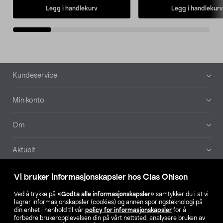
Legg i handlekurv
Legg i handlekurv
Bunntekst
Kundeservice
Min konto
Om
Aktuelt
Våre selskaper
Vi bruker informasjonskapsler hos Clas Ohlson
Ved å trykke på
«Godta alle informasjonskapsler»
samtykker du i at vi
Finn din butikk
lagrer informasjonskapsler (cookies) og annen sporingsteknologi på
din enhet i henhold til vår
policy for informasjonskapsler
for å
forbedre brukeropplevelsen din på vårt nettsted, analysere bruken av