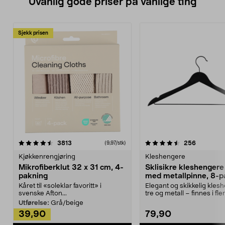
Uvanlig gode priser på vanlige ting
Sjekk prisen
4.5av 5 stjerner
anmeldelser
4.5av 5 stjerner
anmeldels
3813
256
(9,97/stk)
Kjøkkenrengjøring
Kleshengere
Mikrofiberklut 32 x 31 cm, 4-
Sklisikre kleshengere 
pakning
med metallpinne, 8-p
Kåret til «soleklar favoritt» i
Elegant og skikkelig kles
svenske Afton...
tre og metall – finnes i fle
Kleshe...
Utførelse:
Grå/beige
39,90
79,90