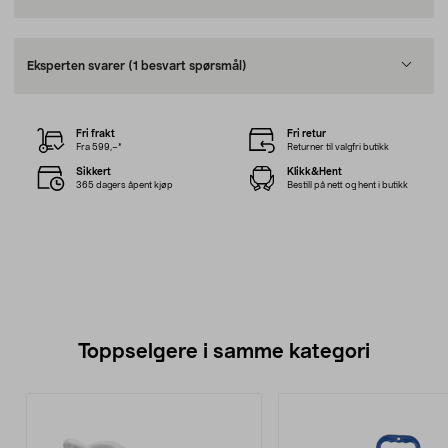
Eksperten svarer
(1 besvart spørsmål)
Fri frakt
Fri retur
Fra 599,–*
Returner til valgfri butikk
Sikkert
Klikk&Hent
365 dagers åpent kjøp
Bestill på nett og hent i butikk
Toppselgere i samme kategori