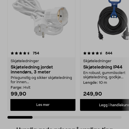
4.5 av 5 stjerner
anmeldelser
4.5 av 5 stjerner
anmeldels
754
844
Skjøteledninger
Skjøteledninger
Skjøteledning jordet
Skjøteledning IP44
innendørs, 3 meter
En robust, gummiisolert
skjøteledning, godkje...
Prisgunstig og sikker skjøteledning
for innen...
Lengde:
10 m
Farge:
Hvit
99,90
249,90
Les mer
Legg i handlekurv