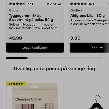
4.5 av 5 stjerner
anmeldelser
anmeldels
441
676
(594,05/kg)
0.0 av 5 stjerner
Godteri
Godteri
Tyggegummi Extra
Ahlgrens bilar, 30 g
Sweetmint på boks, 84 g
Ahlgrens bilar - Sveriges b
Klassisk, svensk godis f
Sukkerfri tyggegummi med en
seige bil...
frisk mintsmak. Extra Sweet Mint
er en gelatinfri og...
49,90
9,90
Les mer
Legg i handlekurv
Uvanlig gode priser på vanlige ting
Sjekk prisen