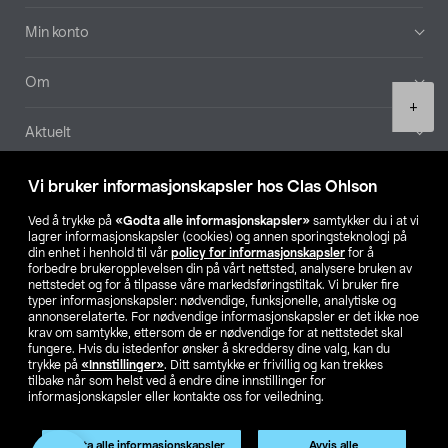
Min konto
Om
Product
+
quantity
Aktuelt
Våre selskaper
Vi bruker informasjonskapsler hos Clas Ohlson
Ved å trykke på
«Godta alle informasjonskapsler»
samtykker du i at vi
Finn din butikk
lagrer informasjonskapsler (cookies) og annen sporingsteknologi på
din enhet i henhold til vår
policy for informasjonskapsler
for å
forbedre brukeropplevelsen din på vårt nettsted, analysere bruken av
SE
NO
FI
nettstedet og for å tilpasse våre markedsføringstiltak. Vi bruker fire
typer informasjonskapsler: nødvendige, funksjonelle, analytiske og
annonserelaterte. For nødvendige informasjonskapsler er det ikke noe
krav om samtykke, ettersom de er nødvendige for at nettstedet skal
fungere. Hvis du istedenfor ønsker å skreddersy dine valg, kan du
trykke på
«Innstillinger»
. Ditt samtykke er frivillig og kan trekkes
tilbake når som helst ved å endre dine innstillinger for
informasjonskapsler eller kontakte oss for veiledning.
Privacy statement
Medlemsvilkår
Kjøpsvilkår
For bedrifter
Endre til priser ekskl. moms
Godta alle informasjonskapsler
Avvis alle