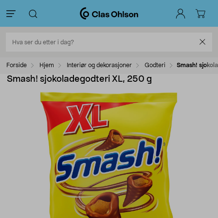
Forside
Hjem
Interiør og dekorasjoner
Godteri
Smash! sjokol
Smash! sjokoladegodteri XL, 250 g