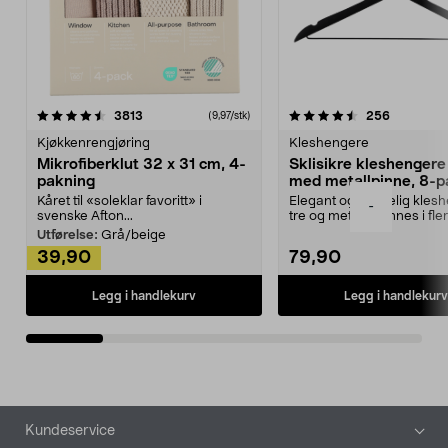
4.5av 5 stjerner
anmeldelser
4.5av 5 stjerner
anmeldels
3813
256
(9,97/stk)
Kjøkkenrengjøring
Kleshengere
Mikrofiberklut 32 x 31 cm, 4-
Sklisikre kleshengere 
pakning
med metallpinne, 8-p
Kåret til «soleklar favoritt» i
Elegant og skikkelig kles
-
svenske Afton...
tre og metall – finnes i fle
Kleshe...
Utførelse:
Grå/beige
39,90
79,90
Legg i handlekurv
Legg i handlekurv
Bunntekst
Kundeservice