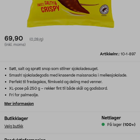
69,90
(0,28/g)
(inkl. moms)
Artikkelnr.:
10-1-897
Søtt, salt og sprøtt snop som stilner sjokoladesuget.
Smash! sjokoladegodis med knasende maissnacks i melkesjokolade.
Perfekt til fredagskos, filmkveld og deling med venner.
XL-pose på 250 g – rekker fint til både skål og godisbord.
Fri for palmeolje.
Mer informasjon
Nettlager
Butikklager
På lager
(100+)
Velg butikk