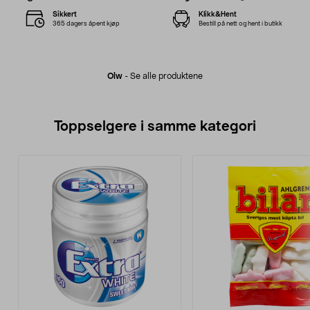
Sikkert
Klikk&Hent
365 dagers åpent kjøp
Bestill på nett og hent i butikk
Olw
-
Se alle produktene
Toppselgere i samme kategori