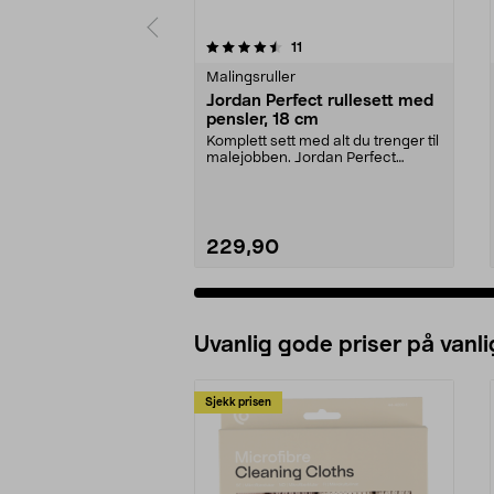
5 av 5 stjerner
5.0 av 5 stjerner
anmeldelser
11
Malingsruller
Jordan Perfect rullesett med
pensler, 18 cm
Komplett sett med alt du trenger til
malejobben. Jordan Perfect
startpakke på 18...
229,90
Uvanlig gode priser på vanli
Sjekk prisen