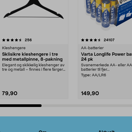
4.5av 5 stjerner
anmeldelser
4.5av 5 stjerner
anmeldels
256
24107
Kleshengere
AA-batterier
Sklisikre kleshengere i tre
Varta Longlife Power ba
med metallpinne, 8-pakning
24 pk
Elegant og skikkelig kleshenger av
Svanemerkede AA- eller A
tre og metall – finnes i flere farger.
batterier til fjer...
Kleshe...
Type:
AA/LR6
79,90
149,90
Legg i handlekurv
Legg i handlekurv