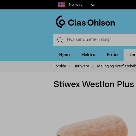
Select
Norway
market
Hjem
Elektro
Fritid
Je
Forside
Jernvare
Maling og overflatebe
Stiwex Westlon Plus