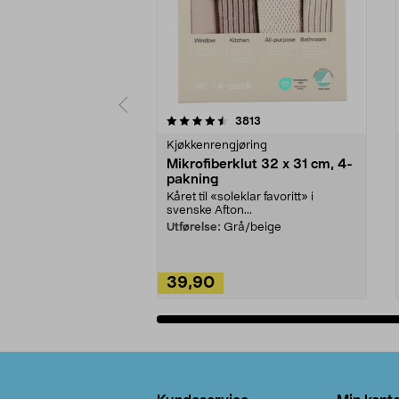
5av 5 stjerner
4.5av 5 stjerner
anmeldelser
3813
Kjøkkenrengjøring
Mikrofiberklut 32 x 31 cm, 4-
pakning
Kåret til «soleklar favoritt» i
svenske Afton...
Utførelse:
Grå/beige
39,90
Legg i handlekurv
Bunntekst