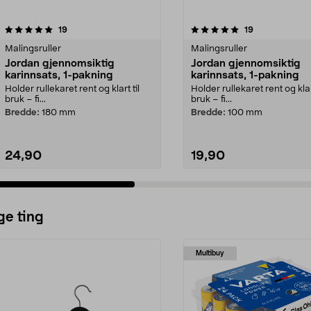
5.0 av 5 stjerner
anmeldelser
4.5 av 5 stjerner
anmeldelser
19
19
Malingsruller
Malingsruller
Jordan gjennomsiktig
Jordan gjennomsiktig
karinnsats, 1-pakning
karinnsats, 1-pakning
Holder rullekaret rent og klart til
Holder rullekaret rent og klart
bruk – fi...
bruk – fi...
Bredde:
180 mm
Bredde:
100 mm
24,90
19,90
ge ting
Multibuy