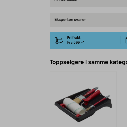
Eksperten svarer
Fri frakt
Fra 599,–*
Toppselgere i samme katego