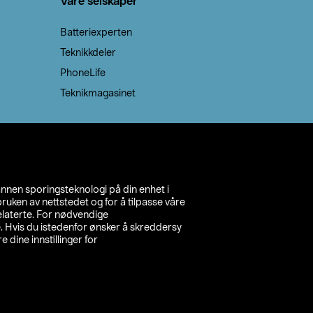
Våre selskaper
Batteriexperten
Teknikkdeler
PhoneLife
Teknikmagasinet
annen sporingsteknologi på din enhet i
ruken av nettstedet og for å tilpasse våre
relaterte. For nødvendige
. Hvis du istedenfor ønsker å skreddersy
e dine innstillinger for
inn din butikk