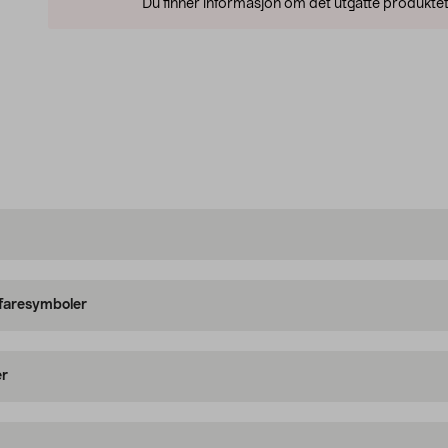
Du finner informasjon om det utgåtte produktet
 faresymboler
er