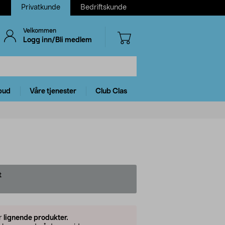
Privatkunde
Bedriftskunde
Velkommen
Logg inn/Bli medlem
bud
Våre tjenester
Club Clas
t
er
lignende produkter.