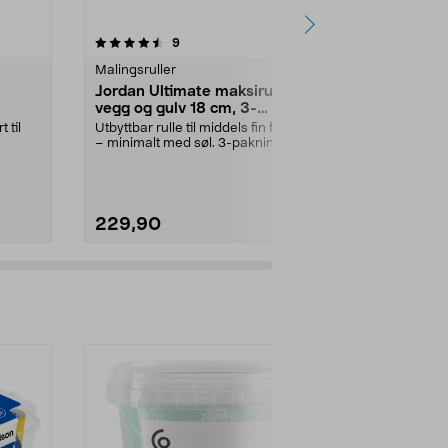
4.5 av 5 stjerner
anmeldelser
4.5
9
4
Malingsruller
Malingsruller
Jordan Ultimate maksirulle til
Jordan Perf
vegg og gulv 18 cm, 3-
til møbler o
pakning
 til
Utbyttbar rulle til middels fin finish
Malerulle som
– minimalt med søl. 3-pakning.
for å gi ekstra 
Jordan Ult...
Perfect mi...
229,90
89,90