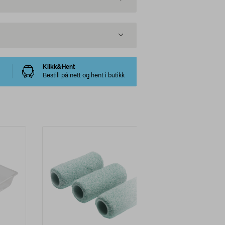
Klikk&Hent
Bestill på nett og hent i butikk