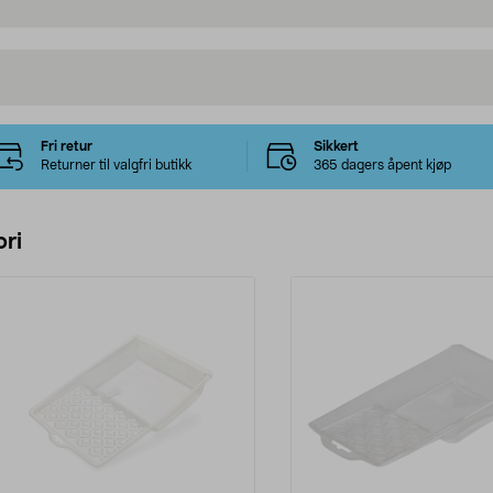
Fri retur
Sikkert
Returner til valgfri butikk
365 dagers åpent kjøp
ri