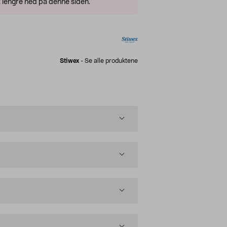
 lengre ned på denne siden.
Stiwex
-
Se alle produktene