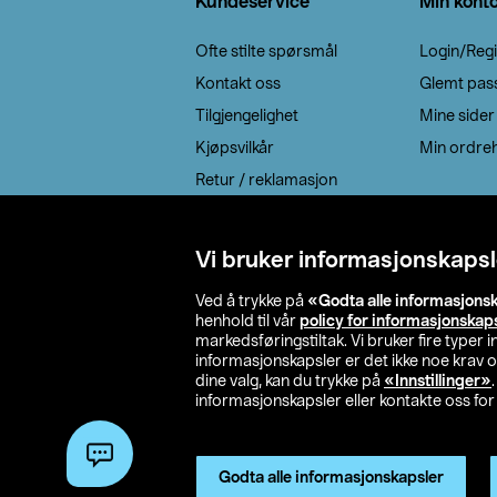
Kundeservice
Min kont
Ofte stilte spørsmål
Login/Regi
Kontakt oss
Glemt pas
Tilgjengelighet
Mine sider
Kjøpsvilkår
Min ordreh
Retur / reklamasjon
EE-avfall
Cookie policy
Vi bruker informasjonskapsl
Leveringsalternativ
Ved å trykke på
«Godta alle informasjons
henhold til vår
policy for informasjonskap
markedsføringstiltak. Vi bruker fire typer
informasjonskapsler er det ikke noe krav 
dine valg, kan du trykke på
«Innstillinger»
informasjonskapsler eller kontakte oss for 
© 2026 Clas Oh
Godta alle informasjonskapsler