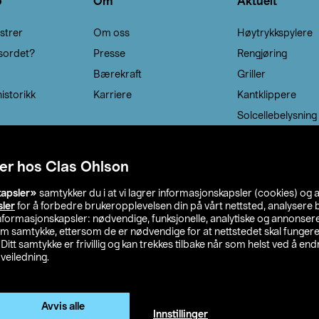
o
Om
Aktuelt
strer
Om oss
Høytrykkspylere
sordet?
Presse
Rengjøring
Bærekraft
Griller
istorikk
Karriere
Kantklippere
Solcellebelysning
er hos Clas Ohlson
kapsler»
samtykker du i at vi lagrer informasjonskapsler (cookies) og 
sler
for å forbedre brukeropplevelsen din på vårt nettsted, analysere b
 informasjonskapsler: nødvendige, funksjonelle, analytiske og annonse
om samtykke, ettersom de er nødvendige for at nettstedet skal fungere
. Ditt samtykke er frivillig og kan trekkes tilbake når som helst ved å endr
veiledning.
lson
Privacy statement
Medlemsvilkår
Kjøpsvilkår
F
Endre til priser ekskl. moms
Avvis alle
Innstillinger