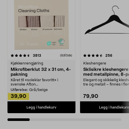
4.5av 5 stjerner
anmeldelser
4.5av 5 stjerner
anmeldels
3813
256
(9,97/stk)
Kjøkkenrengjøring
Kleshengere
Mikrofiberklut 32 x 31 cm, 4-
Sklisikre kleshengere 
pakning
med metallpinne, 8-p
Kåret til «soleklar favoritt» i
Elegant og skikkelig kles
svenske Afton...
tre og metall – finnes i fle
Kleshe...
Utførelse:
Grå/beige
39,90
79,90
Legg i handlekurv
Legg i handlekurv