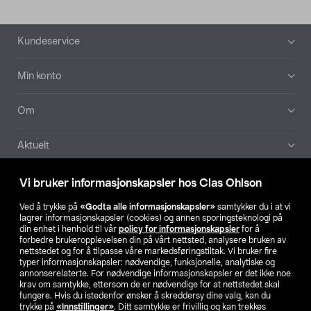
Bunntekst
Kundeservice
Min konto
Om
Aktuelt
Våre selskaper
Vi bruker informasjonskapsler hos Clas Ohlson
Ved å trykke på
«Godta alle informasjonskapsler»
samtykker du i at vi
Finn din butikk
lagrer informasjonskapsler (cookies) og annen sporingsteknologi på
din enhet i henhold til vår
policy for informasjonskapsler
for å
forbedre brukeropplevelsen din på vårt nettsted, analysere bruken av
SE
NO
FI
nettstedet og for å tilpasse våre markedsføringstiltak. Vi bruker fire
typer informasjonskapsler: nødvendige, funksjonelle, analytiske og
annonserelaterte. For nødvendige informasjonskapsler er det ikke noe
krav om samtykke, ettersom de er nødvendige for at nettstedet skal
fungere. Hvis du istedenfor ønsker å skreddersy dine valg, kan du
trykke på
«Innstillinger»
. Ditt samtykke er frivillig og kan trekkes