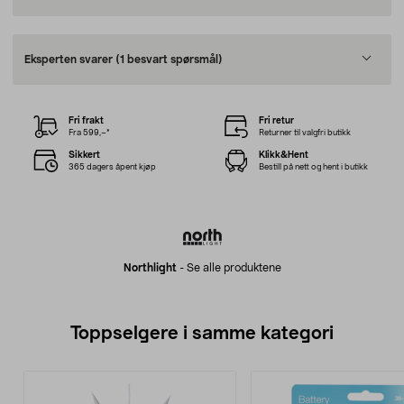
Eksperten svarer
(1 besvart spørsmål)
Fri frakt
Fri retur
Fra 599,–*
Returner til valgfri butikk
Sikkert
Klikk&Hent
365 dagers åpent kjøp
Bestill på nett og hent i butikk
Northlight
-
Se alle produktene
Toppselgere i samme kategori