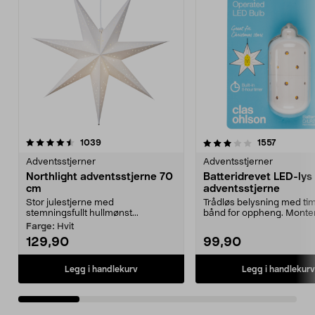
3.0 av 5 stjerner
anmeldelser
4.5 av 5 stjerner
anmeldel
1039
1557
Adventsstjerner
Adventsstjerner
Northlight adventsstjerne 70
Batteridrevet LED-lys t
cm
adventsstjerne
Stor julestjerne med
Trådløs belysning med ti
stemningsfullt hullmønst...
bånd for oppheng. Monte
batteridrevne lyskil...
Farge:
Hvit
129,90
99,90
Legg i handlekurv
Legg i handlekurv