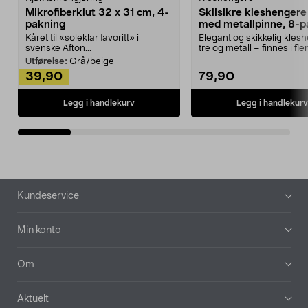
Mikrofiberklut 32 x 31 cm, 4-
Sklisikre kleshengere 
pakning
med metallpinne, 8-p
Kåret til «soleklar favoritt» i
Elegant og skikkelig kles
svenske Afton...
tre og metall – finnes i fle
Kleshe...
Utførelse:
Grå/beige
39,90
79,90
Legg i handlekurv
Legg i handlekurv
Bunntekst
Kundeservice
Min konto
Om
Aktuelt