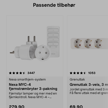
Passende tilbehør
4.5av 5 stjerner
anmeldelser
4.0av 5 stjerner
anmeldel
3447
1053
Nexa smarthjem-system
Grenuttak
Nexa MYC-4
Grenuttak 3-veis, 3 m
fjernstrømbryter 3-pakning
Jordet grenuttak med 3 m
Få flere uttak med et gren
Fjernstyr lamper og mer med en
Skråstilte utta...
fjernkontroll. Nexa MYC-4 –
lettinstallert sett m...
279,90
69,90