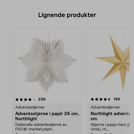
Lignende produkter
4.5av 5 stjerner
anmeldelser
4.5av 5 stjerner
anmelde
236
159
Adventsstjerner
Adventsstjerner
Adventsstjerne i papir 35 cm,
Northlight adventss
Northlight
cm
Dekorativ adventsstjerne av
Stjerne i papp med glitter
FSC®-merket papir...
vindu, m...