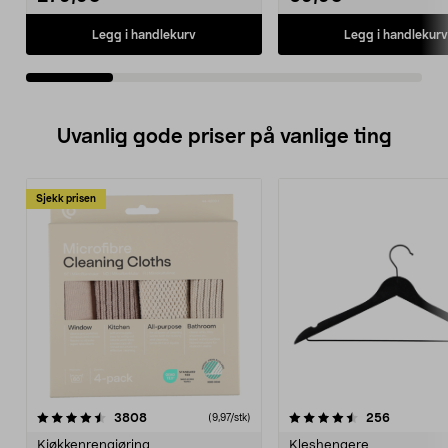
Legg i handlekurv
Legg i handlekurv
Uvanlig gode priser på vanlige ting
Sjekk prisen
4.5av 5 stjerner
anmeldelser
4.5av 5 stjerner
anmeldels
3808
256
(9,97/stk)
Kjøkkenrengjøring
Kleshengere