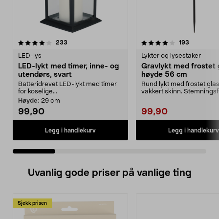
4.0 av 5 stjerner
anmeldelser
4.5 av 5 stjerner
anmeldels
233
193
LED-lys
Lykter og lysestaker
LED-lykt med timer, inne- og
Gravlykt med frostet 
utendørs, svart
høyde 56 cm
Batteridrevet LED-lykt med timer
Rund lykt med frostet glas
for koselige...
vakkert skinn. Stemningsf
gravlykt med avt...
Høyde:
29 cm
99,90
99,90
Legg i handlekurv
Legg i handlekurv
Uvanlig gode priser på vanlige ting
Sjekk prisen