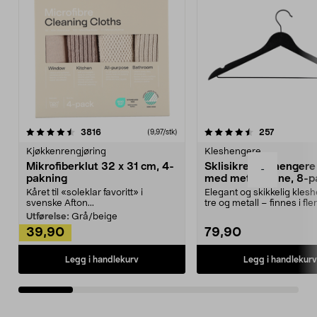
4.5av 5 stjerner
anmeldelser
4.5av 5 stjerner
anmeldels
3816
257
(9,97/stk)
Kjøkkenrengjøring
Kleshengere
Mikrofiberklut 32 x 31 cm, 4-
Sklisikre kleshengere 
-
pakning
med metallpinne, 8-p
Kåret til «soleklar favoritt» i
Elegant og skikkelig kles
svenske Afton...
tre og metall – finnes i fle
Kleshe...
Utførelse:
Grå/beige
39,90
79,90
Legg i handlekurv
Legg i handlekurv