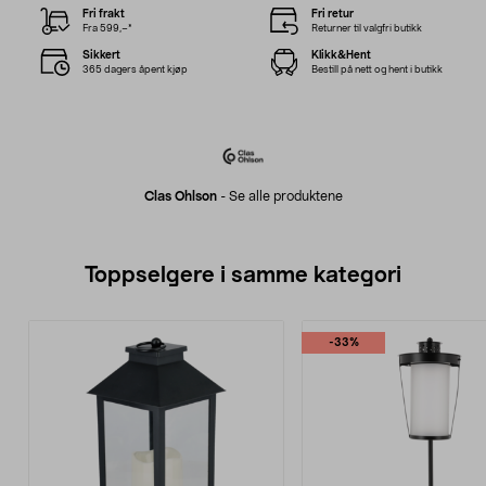
Fri frakt
Fri retur
Fra 599,–*
Returner til valgfri butikk
Sikkert
Klikk&Hent
365 dagers åpent kjøp
Bestill på nett og hent i butikk
Clas Ohlson
-
Se alle produktene
Toppselgere i samme kategori
-33%