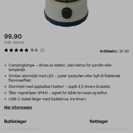
99,90
(inkl. moms)
5.0
(
1
)
Artikkelnr.:
31-30
Campinglampe – drives av batteri, uten behov for parafin eller
lampeolje.
Dimbar stormlykt med LED – juster lysstyrken eller bytt til flakkende
flammeeffekt.
Stormlykt med oppladbart batteri – opptil 4,5 timers brukstid.
Tåler regndråper (IP44) – egnet for både terrasse og telttur.
USB-C-kabel følger med (ladetid ca. tre timer).
Mer informasjon
Butikklager
Nettlager
Henter lagerstatus...
Henter lagerstatus...