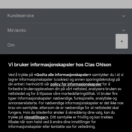
Bunntekst
Kundeservice
Min konto
Product
+
quantity
Om
Aktuelt
Vi bruker informasjonskapsler hos Clas Ohlson
Våre selskaper
Ved å trykke på
«Godta alle informasjonskapsler»
samtykker du i at vi
lagrer informasjonskapsler (cookies) og annen sporingsteknologi på
din enhet i henhold til vår
policy for informasjonskapsler
for å
Finn din butikk
forbedre brukeropplevelsen din på vårt nettsted, analysere bruken av
nettstedet og for å tilpasse våre markedsføringstiltak. Vi bruker fire
typer informasjonskapsler: nødvendige, funksjonelle, analytiske og
annonserelaterte. For nødvendige informasjonskapsler er det ikke noe
SE
NO
FI
krav om samtykke, ettersom de er nødvendige for at nettstedet skal
fungere. Hvis du istedenfor ønsker å skreddersy dine valg, kan du
trykke på
«Innstillinger»
. Ditt samtykke er frivillig og kan trekkes
tilbake når som helst ved å endre dine innstillinger for
informasjonskapsler eller kontakte oss for veiledning.