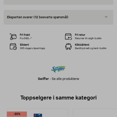
Eksperten svarer
(12 besvarte spørsmål)
Fri frakt
Fri retur
Fra 599,–*
Returner til valgfri butikk
Sikkert
Klikk&Hent
365 dagers åpent kjøp
Bestill på nett og hent i butikk
Swiffer
-
Se alle produktene
Toppselgere i samme kategori
-20%