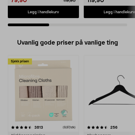
79,90
119,90
119,90
Legg i handlekurv
Legg i handlekurv
Uvanlig gode priser på vanlige ting
Sjekk prisen
4.5av 5 stjerner
anmeldelser
4.5av 5 stjerner
anmeldels
3813
256
(9,97/stk)