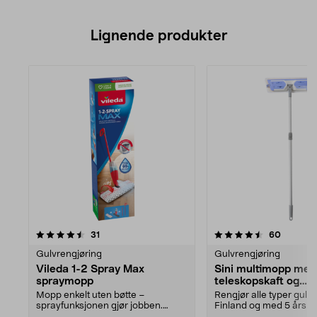
Lignende produkter
4.5av 5 stjerner
anmeldelser
4.5av 5 stjerner
anmeldel
31
60
Gulvrengjøring
Gulvrengjøring
Vileda 1-2 Spray Max
Sini multimopp med
spraymopp
teleskopskaft og
universalmopp
Mopp enkelt uten bøtte –
Rengjør alle typer gulv –
sprayfunksjonen gjør jobben.
Finland og med 5 års ga
Vileda 1-2 Spray Max – tos...
Prisgunstig sett...