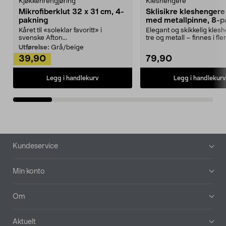
Kjøkkenrengjøring
Kleshengere
Mikrofiberklut 32 x 31 cm, 4-
Sklisikre kleshengere 
pakning
med metallpinne, 8-p
Kåret til «soleklar favoritt» i
Elegant og skikkelig kles
svenske Afton...
tre og metall – finnes i fle
Kleshe...
Utførelse:
Grå/beige
39,90
79,90
Legg i handlekurv
Legg i handlekurv
Bunntekst
Kundeservice
Min konto
Om
Aktuelt