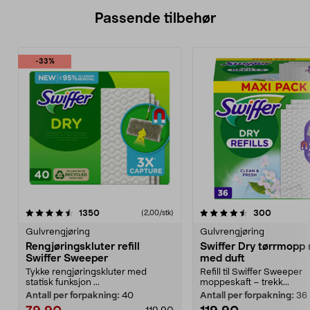
Passende tilbehør
-33%
4.5av 5 stjerner
anmeldelser
4.5av 5 stjerner
anmeldel
1350
300
(2,00/stk)
Gulvrengjøring
Gulvrengjøring
Rengjøringskluter refill
Swiffer Dry tørrmopp re
Swiffer Sweeper
med duft
Tykke rengjøringskluter med
Refill til Swiffer Sweeper
statisk funksjon ...
moppeskaft – trekk...
Antall per forpakning:
40
Antall per forpakning:
36