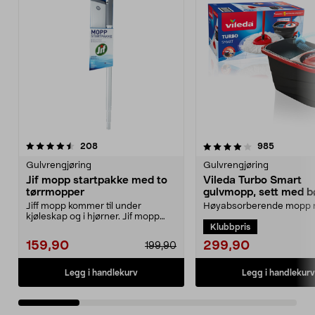
4.0 av 5 stjerner
anmeldelser
4.5 av 5 stjerner
anmeldels
208
985
Gulvrengjøring
Gulvrengjøring
Jif mopp startpakke med to
Vileda Turbo Smart
tørrmopper
gulvmopp, sett med b
utvrider
Jiff mopp kommer til under
Høyabsorberende mopp
kjøleskap og i hjørner. Jif mopp
pedalstyrt utvrider. Viled
Klubbpris
startpakke med teles...
Smart mopp med bøtte ...
299,90
159,90
199,90
Legg i handlekurv
Legg i handlekurv