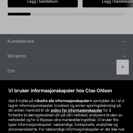
Legg i handlekurv
Legg i handlekurv
Bunntekst
Kundeservice
Min konto
Product
+
quantity
Om
Aktuelt
Vi bruker informasjonskapsler hos Clas Ohlson
Våre selskaper
Ved å trykke på
«Godta alle informasjonskapsler»
samtykker du i at vi
lagrer informasjonskapsler (cookies) og annen sporingsteknologi på
din enhet i henhold til vår
policy for informasjonskapsler
for å
Finn din butikk
forbedre brukeropplevelsen din på vårt nettsted, analysere bruken av
nettstedet og for å tilpasse våre markedsføringstiltak. Vi bruker fire
typer informasjonskapsler: nødvendige, funksjonelle, analytiske og
annonserelaterte. For nødvendige informasjonskapsler er det ikke noe
SE
NO
FI