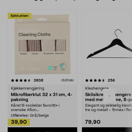
Sjekk prisen
4.5av 5 stjerner
anmeldelser
4.5av 5 stjerner
anmeldels
3808
256
(9,97/stk)
Kjøkkenrengjøring
Kleshengere
Mikrofiberklut 32 x 31 cm, 4-
Sklisikre kleshengere 
-
pakning
med metallpinne, 8-p
Kåret til «soleklar favoritt» i
Elegant og skikkelig kles
svenske Afton...
tre og metall – finnes i fle
Kleshe...
Utførelse:
Grå/beige
39,90
79,90