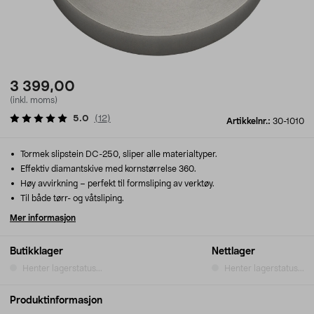
3 399,00
(inkl. moms)
5.0
(
12
)
Artikkelnr.:
30-1010
Tormek slipstein DC-250, sliper alle materialtyper.
Effektiv diamantskive med kornstørrelse 360.
Høy avvirkning – perfekt til formsliping av verktøy.
Til både tørr- og våtsliping.
Mer informasjon
Butikklager
Nettlager
Henter lagerstatus...
Henter lagerstatus...
Produktinformasjon