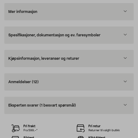
Mer informasjon
Spesifikasjoner, dokumentasjon og ev. faresymboler
Kjøpsinformasjon, leveranser og returer
Anmeldelser
(12)
Eksperten svarer
(1 besvart spørsmål)
Fri frakt
Fri retur
Fra 599,–*
Returner til valgfri butikk
Sikkert
Klikk&Hent