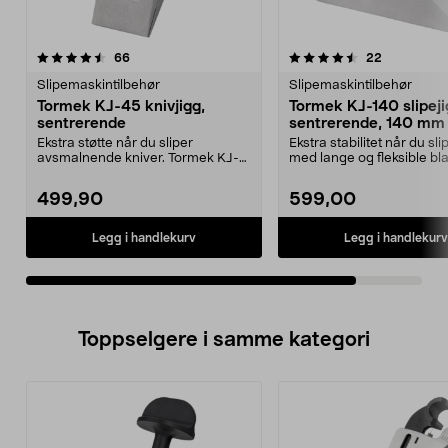
4.5av 5 stjerner
anmeldelser
anmeldelse
66
22
Slipemaskintilbehør
Slipemaskintilbehør
Tormek KJ-45 knivjigg,
Tormek KJ-140 slipeji
sentrerende
sentrerende, 140 mm
Ekstra støtte når du sliper
Ekstra stabilitet når du sli
avsmalnende kniver. Tormek KJ-
med lange og fleksible bla
45 – sentrerende knivj...
Bred (140 ...
499,90
599,00
Legg i handlekurv
Legg i handlekurv
Toppselgere i samme kategori