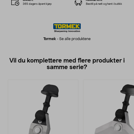
365 dagers åpent kjøp
Bestill på nett og hent i butikk
Tormek
-
Se alle produktene
Vil du komplettere med flere produkter i
samme serie?