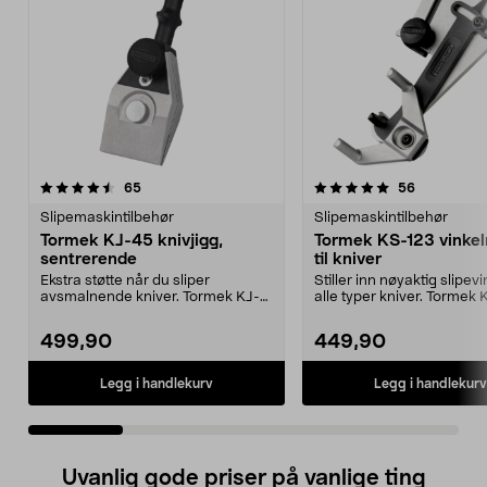
5.0 av 5 stjerner
anmeldelser
4.5 av 5 stjerner
anmeldelse
65
56
Slipemaskintilbehør
Slipemaskintilbehør
Tormek KJ-45 knivjigg,
Tormek KS-123 vinke
sentrerende
til kniver
Ekstra støtte når du sliper
Stiller inn nøyaktig slipev
avsmalnende kniver. Tormek KJ-
alle typer kniver. Tormek
45 – sentrerende knivj...
vinkelstill...
499,90
449,90
Legg i handlekurv
Legg i handlekurv
Uvanlig gode priser på vanlige ting