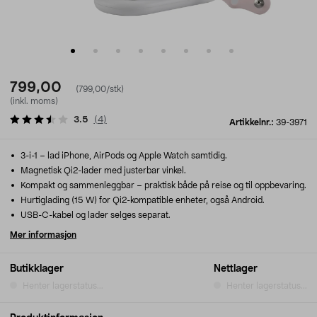
799,00
(799,00/stk)
(inkl. moms)
3.5
(
4
)
Artikkelnr.:
39-3971
3-i-1 – lad iPhone, AirPods og Apple Watch samtidig.
Magnetisk Qi2-lader med justerbar vinkel.
Kompakt og sammenleggbar – praktisk både på reise og til oppbevaring.
Hurtiglading (15 W) for Qi2-kompatible enheter, også Android.
USB-C-kabel og lader selges separat.
Mer informasjon
Butikklager
Nettlager
Henter lagerstatus...
Henter lagerstatus...