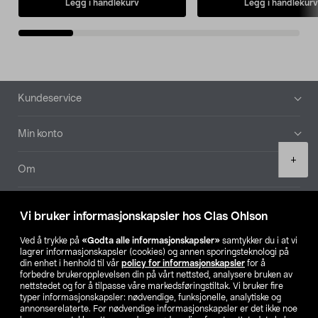
Legg i handlekurv
Legg i handlekurv
Bunntekst
Kundeservice
Min konto
Product
+
quantity
Om
Aktuelt
Vi bruker informasjonskapsler hos Clas Ohlson
Våre selskaper
Ved å trykke på
«Godta alle informasjonskapsler»
samtykker du i at vi
lagrer informasjonskapsler (cookies) og annen sporingsteknologi på
din enhet i henhold til vår
policy for informasjonskapsler
for å
Finn din butikk
forbedre brukeropplevelsen din på vårt nettsted, analysere bruken av
nettstedet og for å tilpasse våre markedsføringstiltak. Vi bruker fire
typer informasjonskapsler: nødvendige, funksjonelle, analytiske og
annonserelaterte. For nødvendige informasjonskapsler er det ikke noe
SE
NO
FI