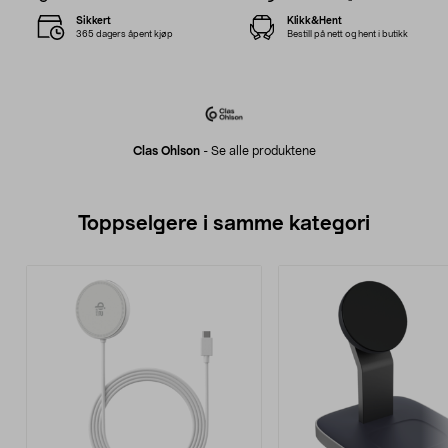
Sikkert
Klikk&Hent
365 dagers åpent kjøp
Bestill på nett og hent i butikk
Clas Ohlson
-
Se alle produktene
Toppselgere i samme kategori