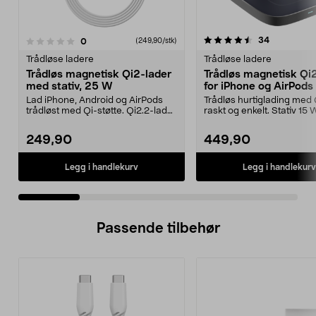
4.5 av 5 stjerner
3.0 av 5 stjerner
anmeldelse
34
anmeldelser
0
(249,90/stk)
Trådløse ladere
Trådløse ladere
Trådløs magnetisk Qi2-lader
Trådløs magnetisk Qi2
med stativ, 25 W
for iPhone og AirPods
Lad iPhone, Android og AirPods
Trådløs hurtiglading med 
trådløst med Qi-støtte. Qi2.2-lader
raskt og enkelt. Stativ 15 
med opptil 25...
iPhone 12,...
249,90
449,90
Legg i handlekurv
Legg i handlekurv
Passende tilbehør