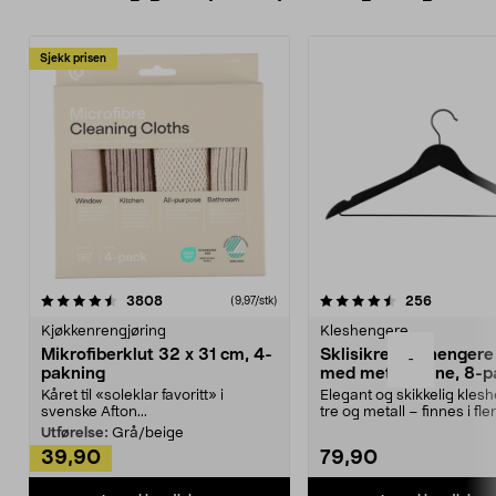
Sjekk prisen
4.5av 5 stjerner
anmeldelser
4.5av 5 stjerner
anmeldels
3808
256
(9,97/stk)
Kjøkkenrengjøring
Kleshengere
Mikrofiberklut 32 x 31 cm, 4-
Sklisikre kleshengere 
-
pakning
med metallpinne, 8-p
Kåret til «soleklar favoritt» i
Elegant og skikkelig kles
svenske Afton...
tre og metall – finnes i fle
Kleshe...
Utførelse:
Grå/beige
39,90
79,90