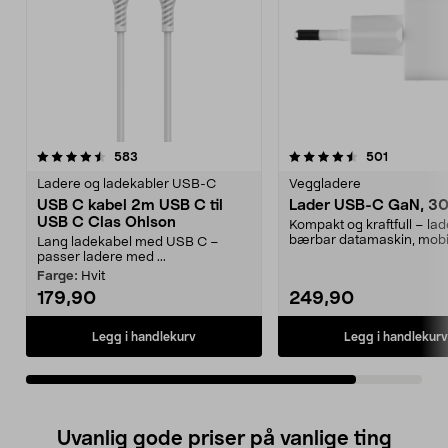
4.5av 5 stjerner
anmeldelser
anmeldels
583
501
Ladere og ladekabler USB-C
Veggladere
USB C kabel 2m USB C til
Lader USB-C GaN, 3
USB C Clas Ohlson
Kompakt og kraftfull – la
bærbar datamaskin, mobil
Lang ladekabel med USB C –
nettbrett. GaN-lad...
passer ladere med ...
Farge:
Hvit
179,90
249,90
Legg i handlekurv
Legg i handlekurv
Uvanlig gode priser på vanlige ting