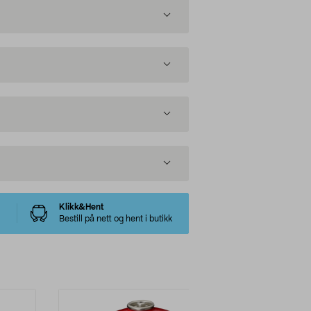
Klikk&Hent
Bestill på nett og hent i butikk