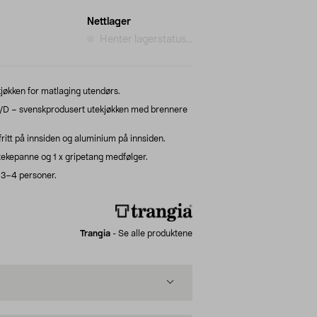
Nettlager
Henter lagerstatus...
jøkken for matlaging utendørs.
/D – svenskprodusert utekjøkken med brennere
ritt på innsiden og aluminium på innsiden.
x stekepanne og 1 x gripetang medfølger.
l 3–4 personer.
Trangia
-
Se alle produktene