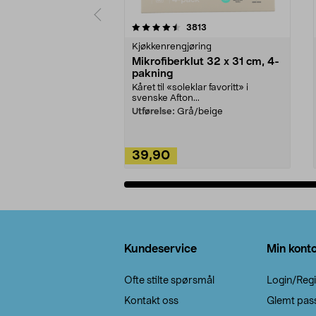
5av 5 stjerner
4.5av 5 stjerner
anmeldelser
3813
Kjøkkenrengjøring
Mikrofiberklut 32 x 31 cm, 4-
pakning
Kåret til «soleklar favoritt» i
svenske Afton...
Utførelse:
Grå/beige
39,90
Legg i handlekurv
Bunntekst
Kundeservice
Min kont
Ofte stilte spørsmål
Login/Regi
Kontakt oss
Glemt pas