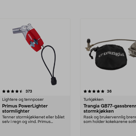
5.0av 5 stjerner
anmeldelser
4.5av 5 stjerner
anmeldelser
373
36
Lightere og tennposer
Turkjøkken
Primus PowerLighter
Trangia GB77-gassbrenne
stormlighter
stormkjøkken
Tenner stormkjøkkenet eller bålet
Rask og brukervennlig bren
selv i regn og vind. Primus
som holder kokekarene sotfr
PowerLighter – sto...
Trangia GB77 – pass...