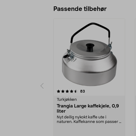
Passende tilbehør
5av 5 stjerner
4.5av 5 stjerner
anmeldelser
83
Turkjøkken
Trangia Large kaffekjele, 0,9
liter
Nyt deilig nykokt kaffe ute i
naturen. Kaffekanne som passer i
alle Trangia stor...