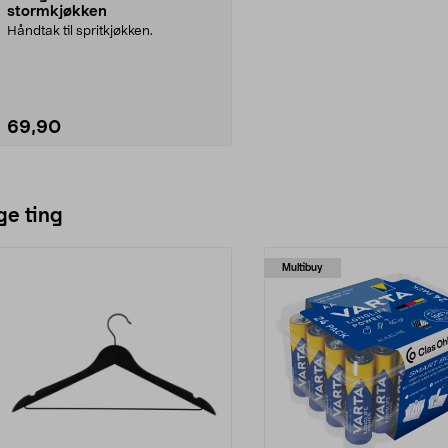
stormkjøkken
Håndtak til spritkjøkken.
69,90
Legg i handlekurv
ge ting
Multibuy