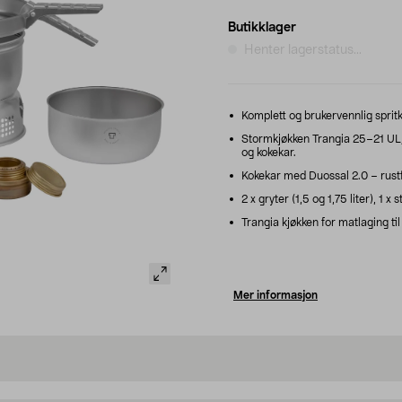
Butikklager
Henter lagerstatus...
Komplett og brukervennlig spritk
Stormkjøkken Trangia 25–21 UL
og kokekar.
Kokekar med Duossal 2.0 – rustf
2 x gryter (1,5 og 1,75 liter), 1 
Trangia kjøkken for matlaging ti
Mer informasjon