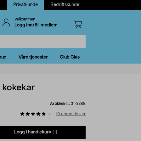
Privatkunde
Bedriftskunde
Velkommen
Logg inn/Bli medlem
bud
Våre tjenester
Club Clas
 kokekar
Artikkelnr.:
31-3388
10
anmeldelser
Legg i handlekurv
(1)