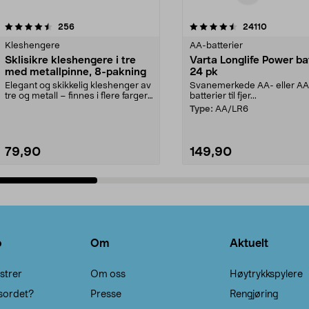
4.5av 5 stjerner
anmeldelser
4.5av 5 stjerner
anmeldels
256
24110
Kleshengere
AA-batterier
Sklisikre kleshengere i tre
Varta Longlife Power ba
med metallpinne, 8-pakning
24 pk
Elegant og skikkelig kleshenger av
Svanemerkede AA- eller A
tre og metall – finnes i flere farger.
batterier til fjer...
Kleshe...
Type:
AA/LR6
79,90
149,90
Legg i handlekurv
Legg i handlekurv
o
Om
Aktuelt
strer
Om oss
Høytrykkspylere
sordet?
Presse
Rengjøring