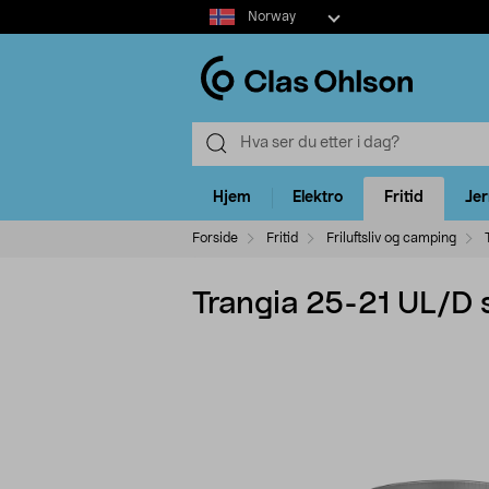
Select
Norway
market
Hjem
Elektro
Fritid
Je
Forside
Fritid
Friluftsliv og camping
Trangia 25-21 UL/D 