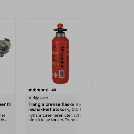
5.0av 5 stjerner
anmeldelser
49
1
Turkjøkken
Turkjøkken
r til
Trangia brenselflaske med
Trangia fut
rød sikkerhetskork, 0,5 liter
futteral til 
stormkjøkk
ner
Fyll spritbrenneren uten søl og
Veske for opp
ie.
uten å ta av korken. Trangia
25 Large stor
brenselsflaske for ...
EVA futteral 25