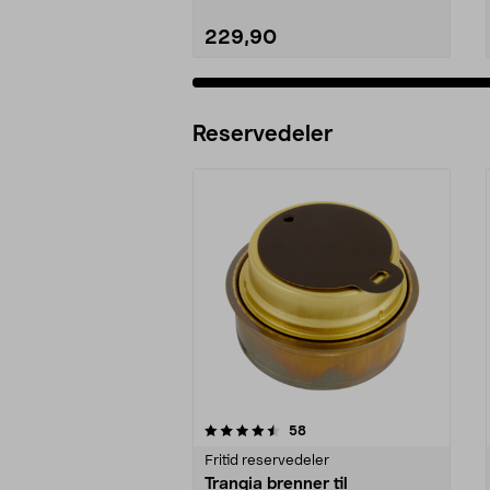
229,90
Legg i handlekurv
Reservedeler
5av 5 stjerner
5.0av 5 stjerner
anmeldelser
58
Fritid reservedeler
Trangia brenner til