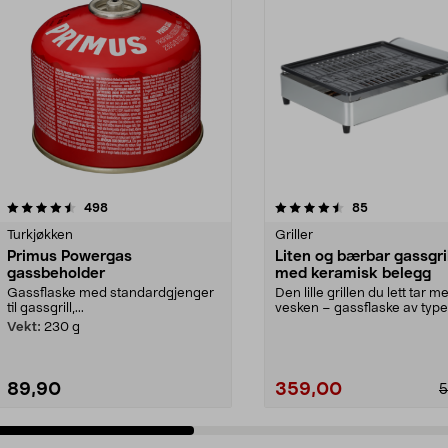
4.5 av 5 stjerner
anmeldelser
4.5 av 5 stjerner
anmeldelser
498
85
Turkjøkken
Griller
Primus Powergas
Liten og bærbar gassgril
gassbeholder
med keramisk belegg
Gassflaske med standardgjenger
Den lille grillen du lett tar me
til gassgrill,...
vesken – gassflaske av typ
MSF-1A selges s...
Vekt:
230 g
89,90
359,00
5