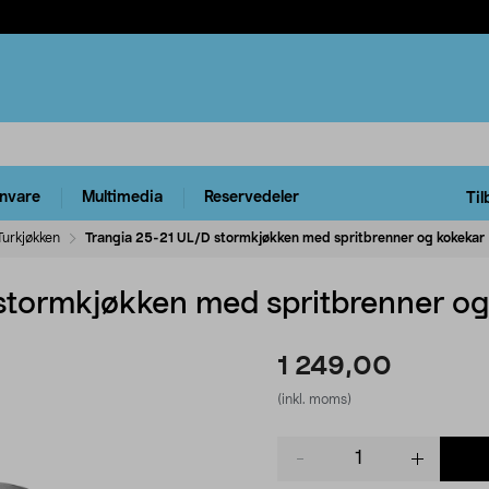
rnvare
Multimedia
Reservedeler
Til
Turkjøkken
Trangia 25-21 UL/D stormkjøkken med spritbrenner og kokekar
stormkjøkken med spritbrenner og
1 249,00
(inkl. moms)
Product
quantity