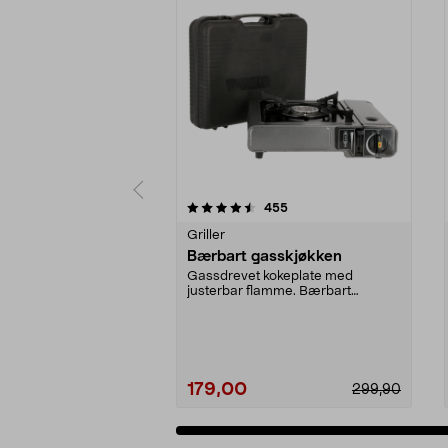
5 av 5 stjerner
4.5 av 5 stjerner
anmeldelser
455
Griller
Bærbart gasskjøkken
Gassdrevet kokeplate med
justerbar flamme. Bærbart
gasskjøkken for matlaging ute...
179,00
299,90