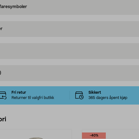
 faresymboler
er
)
Fri retur
Sikkert
Returner til valgfri butikk
365 dagers åpent kjøp
ri
-40%