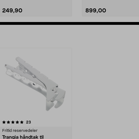
249,90
899,00
Legg i handlekurv
Legg i handlekurv
anmeldelser
23
Fritid reservedeler
Trangia håndtak til