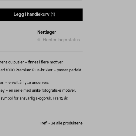
Legg i handlekurv
(1)
Nettlager
Henter lagerstatus...
s du pusler – finnes i flere motiver.
med 1000 Premium Plus-brikker – passer perfekt
m – enkelt å flytte underveis.
y – en serie med unike fotografiske motiver.
ymbol for ansvarlig skogbruk. Fra 12 år.
Trefl
-
Se alle produktene