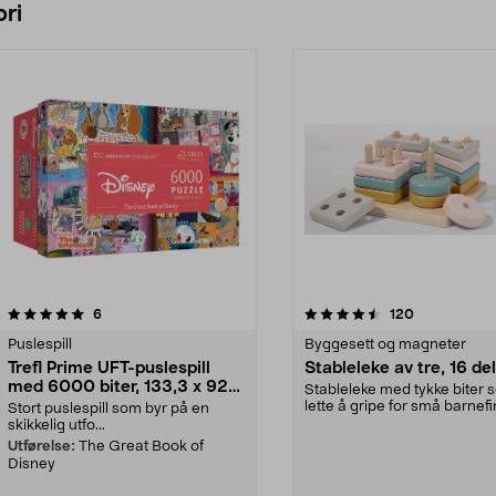
ri
4.5 av 5 stjerner
anmeldelser
5.0 av 5 stjerner
anmeldelser
6
120
Puslespill
Byggesett og magneter
Trefl Prime UFT-puslespill
Stableleke av tre, 16 de
med 6000 biter, 133,3 x 92,8
Stableleke med tykke biter 
cm
lette å gripe for små barnefi
Stort puslespill som byr på en
16 biter me...
skikkelig utfo...
Utførelse:
The Great Book of
Disney