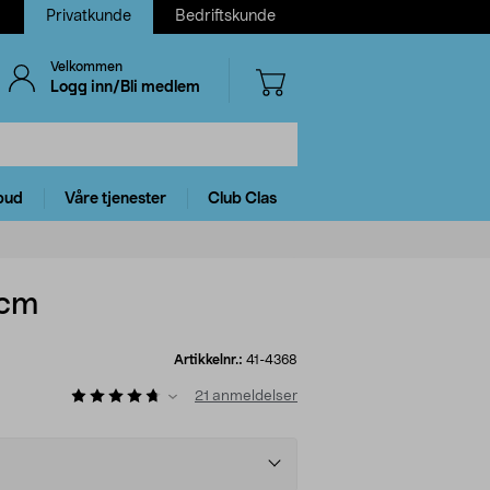
Privatkunde
Bedriftskunde
Velkommen
Logg inn/Bli medlem
bud
Våre tjenester
Club Clas
 cm
Artikkelnr.:
41-4368
21
anmeldelser