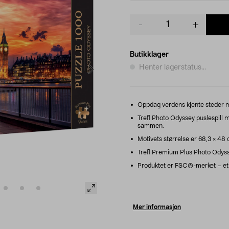
Product
quantity
Butikklager
Henter lagerstatus...
Oppdag verdens kjente steder men
Trefl Photo Odyssey puslespill 
sammen.
Motivets størrelse er 68,3 × 48 c
Trefl Premium Plus Photo Odysse
Produktet er FSC®-merket – et s
Mer informasjon