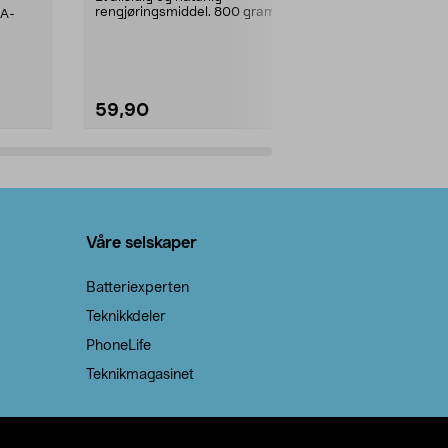
rengjøringsmiddel. 800 gram
AA-
100 % stearin
natron – til rengjøring både...
råvarer. Produ
brenner med e
59,90
69,90
Legg i handlekurv
Legg 
Våre selskaper
Batteriexperten
Teknikkdeler
PhoneLife
Teknikmagasinet