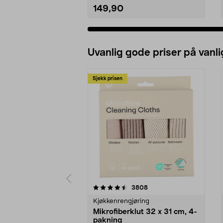
149,90
Uvanlig gode priser på vanli
Sjekk prisen
5av 5 stjerner
4.5av 5 stjerner
anmeldelser
3808
Kjøkkenrengjøring
Mikrofiberklut 32 x 31 cm, 4-
pakning