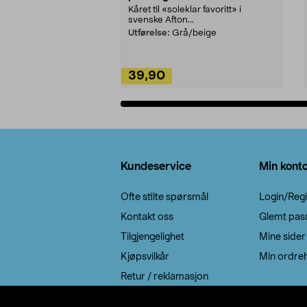
Kåret til «soleklar favoritt» i
svenske Afton...
Utførelse:
Grå/beige
39,90
Legg i handlekurv
Bunntekst
Kundeservice
Min kont
Ofte stilte spørsmål
Login/Regi
Kontakt oss
Glemt pas
Tilgjengelighet
Mine sider
Kjøpsvilkår
Min ordreh
Retur / reklamasjon
EE-avfall