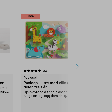
-20%
4.5 av 5 stjerner
anmeldelser
4.5
23
Puslespill
Puslespill
ler
Puslespill i tre med ville dyr, 7
Trefl pusle
deler, fra 1 år
svampappli
som er
ngre.
Hjelp dyrene å finne plassen sin i
Lim og konser
jungelen, og legg dem riktig.
beskytter og 
Puslespill i tr...
ditt. Trefl...