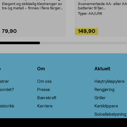
Elegant og skikkelig kleshenger av
Svanemerkede AA- eller A
tre og metall – finnes i flere farger.
batterier til fjer...
Kleshe...
Type:
AA/LR6
79,90
149,90
Legg i handlekurv
Legg i handlekurv
o
Om
Aktuelt
strer
Om oss
Høytrykkspylere
sordet?
Presse
Rengjøring
Bærekraft
Griller
istorikk
Karriere
Kantklippere
Solcellebelysning