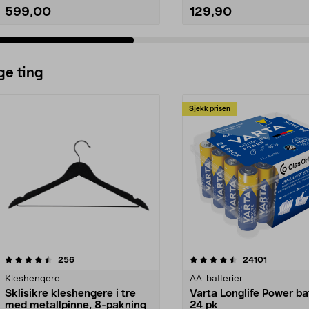
599,00
129,90
ge ting
Sjekk prisen
4.5av 5 stjerner
anmeldelser
4.5av 5 stjerner
anmeldels
256
24101
Kleshengere
AA-batterier
Sklisikre kleshengere i tre
Varta Longlife Power ba
med metallpinne, 8-pakning
24 pk