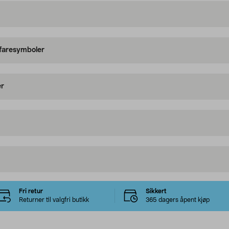
 faresymboler
er
Fri retur
Sikkert
Returner til valgfri butikk
365 dagers åpent kjøp