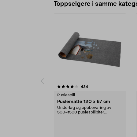
Toppselgere i samme katego
0 av 5 stjerner
5.0 av 5 stjerner
anmeldelser
434
Puslespill
Puslematte 120 x 67 cm
Underlag og oppbevaring av
500–1500 puslespillbiter.
Puslematte 120 x 67 cm – ru...