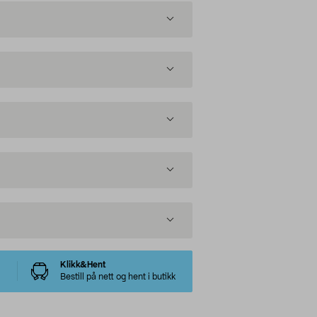
Klikk&Hent
Bestill på nett og hent i butikk