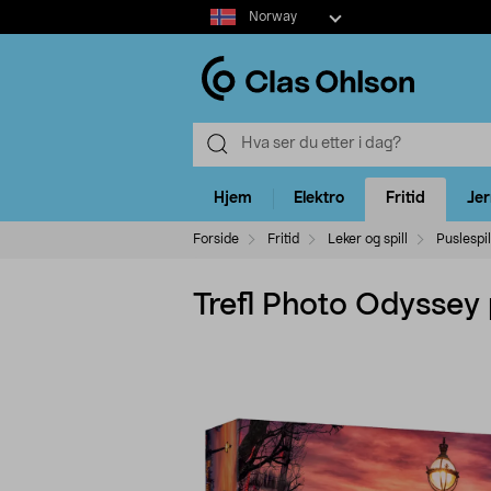
Select
Norway
market
Hjem
Elektro
Fritid
Je
Forside
Fritid
Leker og spill
Puslespil
Trefl Photo Odyssey 