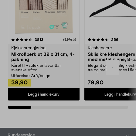
4.5av 5 stjerner
anmeldelser
4.5av 5 stjerner
anmeldels
3813
256
(9,97/stk)
Kjøkkenrengjøring
Kleshengere
Mikrofiberklut 32 x 31 cm, 4-
Sklisikre kleshengere 
pakning
med metallpinne, 8-p
Kåret til «soleklar favoritt» i
Elegant og skikkelig kles
-
svenske Afton...
tre og metall – finnes i fle
Kleshe...
Utførelse:
Grå/beige
39,90
79,90
Legg i handlekurv
Legg i handlekurv
Bunntekst
Kundeservice