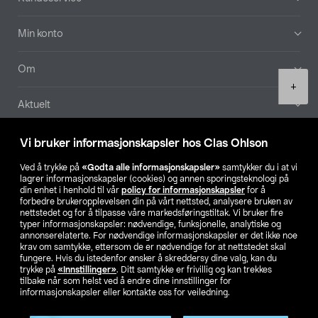
Min konto
Om
Product
+
quantity
Aktuelt
Våre selskaper
Vi bruker informasjonskapsler hos Clas Ohlson
Ved å trykke på
«Godta alle informasjonskapsler»
samtykker du i at vi
Finn din butikk
lagrer informasjonskapsler (cookies) og annen sporingsteknologi på
din enhet i henhold til vår
policy for informasjonskapsler
for å
forbedre brukeropplevelsen din på vårt nettsted, analysere bruken av
SE
NO
FI
nettstedet og for å tilpasse våre markedsføringstiltak. Vi bruker fire
typer informasjonskapsler: nødvendige, funksjonelle, analytiske og
annonserelaterte. For nødvendige informasjonskapsler er det ikke noe
krav om samtykke, ettersom de er nødvendige for at nettstedet skal
fungere. Hvis du istedenfor ønsker å skreddersy dine valg, kan du
trykke på
«Innstillinger»
. Ditt samtykke er frivillig og kan trekkes
tilbake når som helst ved å endre dine innstillinger for
informasjonskapsler eller kontakte oss for veiledning.
Privacy statement
Medlemsvilkår
Kjøpsvilkår
For bedrifter