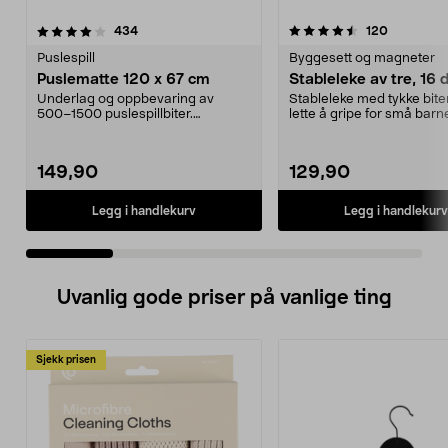
4.5 av 5 stjerner
anmeldelser
5.0 av 5 stjerner
anmeldels
434
120
Puslespill
Byggesett og magneter
Puslematte 120 x 67 cm
Stableleke av tre, 16 
Underlag og oppbevaring av
Stableleke med tykke bite
500–1500 puslespillbiter.
lette å gripe for små barn
Puslematte 120 x 67 cm – ru...
16 biter me...
149,90
129,90
Legg i handlekurv
Legg i handlekurv
Uvanlig gode priser på vanlige ting
Sjekk prisen