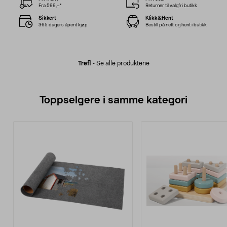
Fra 599,–*
Returner til valgfri butikk
Sikkert
Klikk&Hent
365 dagers åpent kjøp
Bestill på nett og hent i butikk
Trefl
-
Se alle produktene
Toppselgere i samme kategori