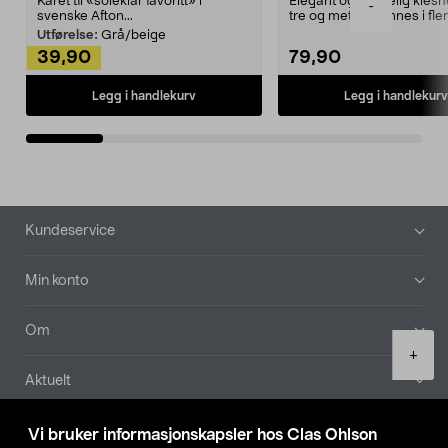
Kåret til «soleklar favoritt» i
Elegant og skikkelig kles
-
svenske Afton...
tre og metall – finnes i fle
Kleshe...
Utførelse:
Grå/beige
39,90
79,90
Legg i handlekurv
Legg i handlekurv
Bunntekst
Kundeservice
Min konto
Om
Product
+
quantity
Aktuelt
Våre selskaper
Vi bruker informasjonskapsler hos Clas Ohlson