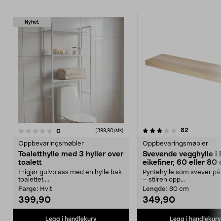
Nyhet
3.5 av 5 stjerner
3.5 av 5 stjerner
anmeldelse
82
anmeldelser
0
(399,90/stk)
Oppbevaringsmøbler
Oppbevaringsmøbler
Toaletthylle med 3 hyller over
Svevende vegghylle i
toalett
eikefiner, 60 eller 80
Frigjør gulvplass med en hylle bak
Pyntehylle som svever p
toalettet....
– stilren opp...
Farge:
Hvit
Lengde:
80 cm
399,90
349,90
Legg i handlekurv
Legg i handlekurv