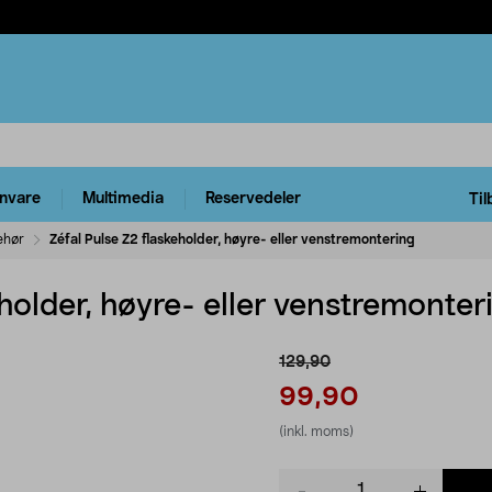
rnvare
Multimedia
Reservedeler
Til
ehør
Zéfal Pulse Z2 flaskeholder, høyre- eller venstremontering
eholder, høyre- eller venstremonter
129,90
99,90
(inkl. moms)
Product