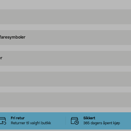
 faresymboler
er
Fri retur
Sikkert
Returner til valgfri butikk
365 dagers åpent kjøp