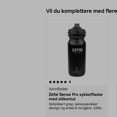
Vil du komplettere med fler
0av 5 stjerner
3.5av 5 stjerner
anmeldelser
6
Vannflasker
Zéfal Sense Pro sykkelflaske
med silikontut
Sklisikkert grep, lekkasjesikker
design og enkel å rengjøre. Zéfal
Sense Pro 65 ...