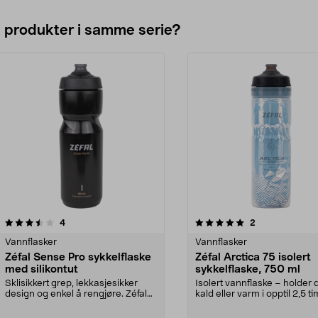
e produkter i samme serie?
5.0av 5 stjerner
anmeldelser
anmeldelser
4
2
Vannflasker
Vannflasker
Zéfal Sense Pro sykkelflaske
Zéfal Arctica 75 isolert
med silikontut
sykkelflaske, 750 ml
Sklisikkert grep, lekkasjesikker
Isolert vannflaske – holder 
design og enkel å rengjøre. Zéfal
kald eller varm i opptil 2,5 ti
Sense Pro 65 ...
Zéfal Arc...