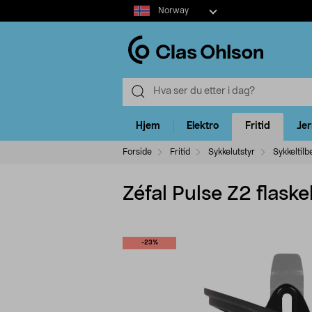
Select
Norway
market
Hjem
Elektro
Fritid
Je
Forside
Fritid
Sykkelutstyr
Sykkeltilb
Zéfal Pulse Z2 flask
-23%