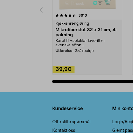
5av 5 stjerner
4.5av 5 stjerner
anmeldelser
3813
Kjøkkenrengjøring
Mikrofiberklut 32 x 31 cm, 4-
pakning
Kåret til «soleklar favoritt» i
svenske Afton...
Utførelse:
Grå/beige
39,90
Legg i handlekurv
Bunntekst
Kundeservice
Min kont
Ofte stilte spørsmål
Login/Regi
Kontakt oss
Glemt pas