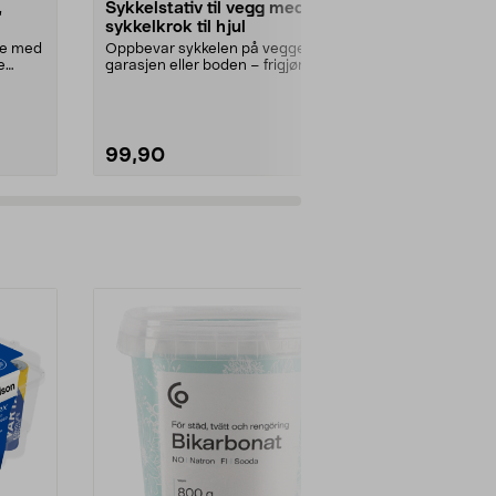
,
Sykkelstativ til vegg med
RAM X-Grip
sykkelkrok til hjul
gummifeste
pakning
te med
Oppbevar sykkelen på veggen i
Originaltilbeh
e
garasjen eller boden – frigjør
mobilholdere .
gulvplass til andre...
Farge:
Svart
99,90
199,90