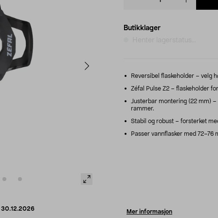
quantity
Butikklager
Henter lagerstatus...
Reversibel flaskeholder – velg 
Zéfal Pulse Z2 – flaskeholder fo
Justerbar montering (22 mm) – p
rammer.
Stabil og robust – forsterket med
Passer vannflasker med 72–76 m
d
30.12.2026
Mer informasjon