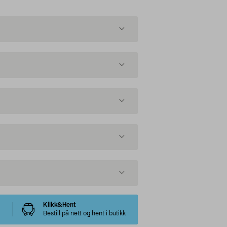
Klikk&Hent
Bestill på nett og hent i butikk