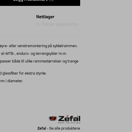
Nettlager
Henter lagerstatus...
høyre- eller venstremontering på sykkelrammen.
r el-MTB-, enduro- og terrengsykler m.m.
asser både til ulike rammestørrelser og trange
 glassfiber for ekstra styrke.
m i diameter.
Zefal
-
Se alle produktene