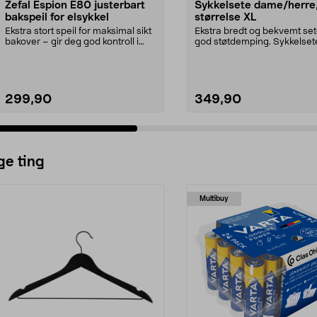
Zefal Espion E80 justerbart
Sykkelsete dame/herre
bakspeil for elsykkel
størrelse XL
Ekstra stort speil for maksimal sikt
Ekstra bredt og bekvemt se
bakover – gir deg god kontroll i
god støtdemping. Sykkelset
trafikken....
unisex i størrelse ...
299,90
349,90
ge ting
Multibuy