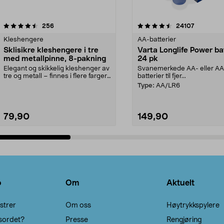
4.5av 5 stjerner
anmeldelser
4.5av 5 stjerner
anmeldels
256
24107
Kleshengere
AA-batterier
Sklisikre kleshengere i tre
Varta Longlife Power ba
med metallpinne, 8-pakning
24 pk
Elegant og skikkelig kleshenger av
Svanemerkede AA- eller A
tre og metall – finnes i flere farger.
batterier til fjer...
Kleshe...
Type:
AA/LR6
79,90
149,90
Legg i handlekurv
Legg i handlekurv
o
Om
Aktuelt
strer
Om oss
Høytrykkspylere
sordet?
Presse
Rengjøring