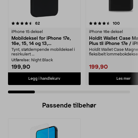
4.5 av 5 stjerner
anmeldelser
4.5 av 5 stjerner
anmeldels
62
100
iPhone 15 deksel
iPhone 16e deksel
Mobildeksel for iPhone 17e,
Holdit Wallet Case M
16e, 15, 14 og 13,
Plus til iPhone 17e / i
dbramante1928 Greenland
16e
Tynt, støtdempende mobildeksel i
Holdit Wallet Case Magne
resirkulert ...
fleksibelt lommebokdeks
magnetisk mobilde...
Utførelse:
Night Black
199,90
199,90
Les mer
Legg i handlekurv
Passende tilbehør