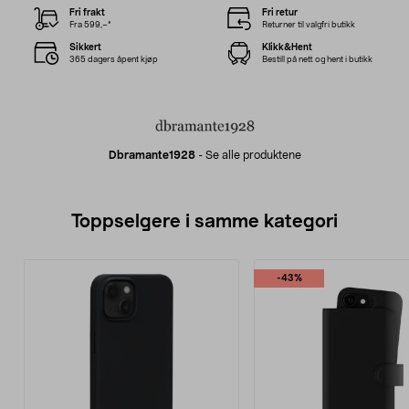
Fri frakt
Fri retur
Fra 599,–*
Returner til valgfri butikk
Sikkert
Klikk&Hent
365 dagers åpent kjøp
Bestill på nett og hent i butikk
Dbramante1928
-
Se alle produktene
Toppselgere i samme kategori
-43%