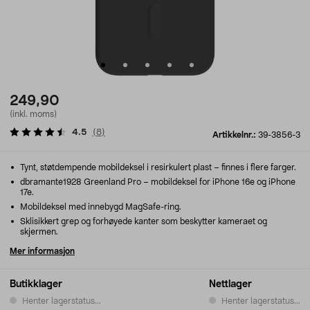
249,90
(inkl. moms)
4.5
(
8
)
Artikkelnr.:
39-3856-3
Tynt, støtdempende mobildeksel i resirkulert plast – finnes i flere farger.
dbramante1928 Greenland Pro – mobildeksel for iPhone 16e og iPhone
17e.
Mobildeksel med innebygd MagSafe-ring.
Sklisikkert grep og forhøyede kanter som beskytter kameraet og
skjermen.
Mer informasjon
Butikklager
Nettlager
Henter lagerstatus...
Henter lagerstatus...