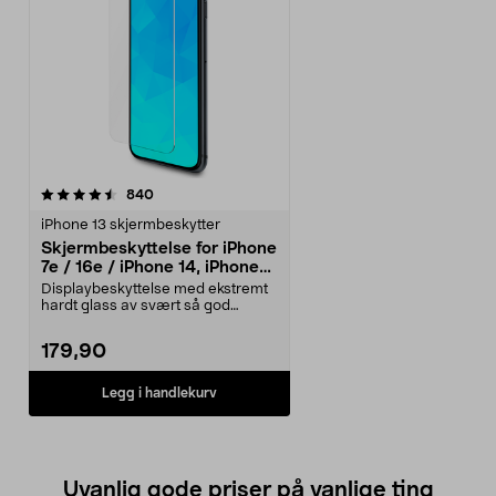
anmeldelser
840
iPhone 13 skjermbeskytter
Skjermbeskyttelse for iPhone
7e / 16e / iPhone 14, iPhone
13 / 13 Pro, Tempered Glass
Displaybeskyttelse med ekstremt
hardt glass av svært så god
kvalitet for å oppre...
179,90
Legg i handlekurv
Uvanlig gode priser på vanlige ting