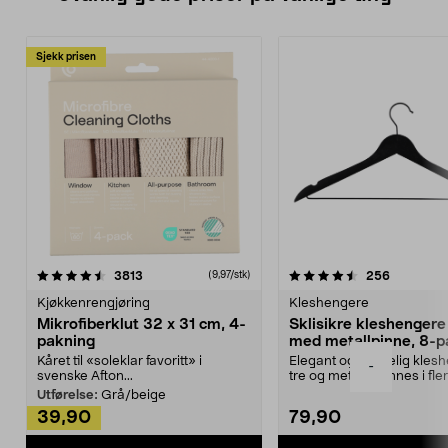
Sjekk prisen
4.5av 5 stjerner
anmeldelser
4.5av 5 stjerner
anmeldels
3813
256
(9,97/stk)
Kjøkkenrengjøring
Kleshengere
Mikrofiberklut 32 x 31 cm, 4-
Sklisikre kleshengere 
pakning
med metallpinne, 8-p
Kåret til «soleklar favoritt» i
Elegant og skikkelig kles
-
svenske Afton...
tre og metall – finnes i fle
Kleshe...
Utførelse:
Grå/beige
39,90
79,90