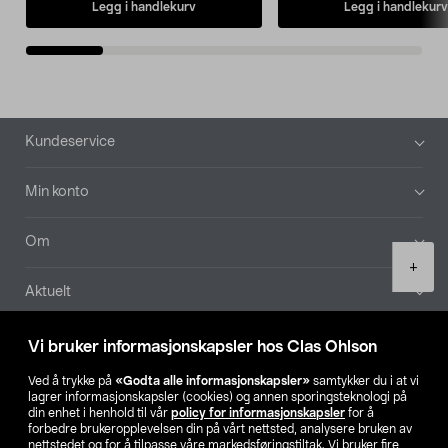
Legg i handlekurv
Legg i handlekurv
Bunntekst
Kundeservice
Min konto
Om
Product
+
quantity
Aktuelt
Våre selskaper
Vi bruker informasjonskapsler hos Clas Ohlson
Ved å trykke på
«Godta alle informasjonskapsler»
samtykker du i at vi
Finn din butikk
lagrer informasjonskapsler (cookies) og annen sporingsteknologi på
din enhet i henhold til vår
policy for informasjonskapsler
for å
forbedre brukeropplevelsen din på vårt nettsted, analysere bruken av
SE
NO
FI
nettstedet og for å tilpasse våre markedsføringstiltak. Vi bruker fire