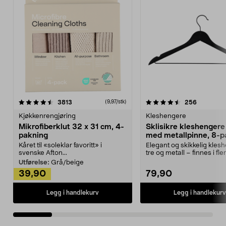
4.5av 5 stjerner
anmeldelser
4.5av 5 stjerner
anmeldels
3813
256
(9,97/stk)
Kjøkkenrengjøring
Kleshengere
Mikrofiberklut 32 x 31 cm, 4-
Sklisikre kleshengere 
pakning
med metallpinne, 8-p
Kåret til «soleklar favoritt» i
Elegant og skikkelig kles
svenske Afton...
tre og metall – finnes i fle
Kleshe...
Utførelse:
Grå/beige
39,90
79,90
Legg i handlekurv
Legg i handlekurv