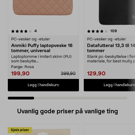
4.0 av 5 stjerner
anmeldelser
4.5 av 5 stjerner
anmeldels
4
109
PC-vesker og -etuier
PC-vesker og -etuier
Anmiki Puffy laptopveske 16
Datafutteral 13,3 til 1
tommer, universal
tommer
Laptoplomme i imitert skinn (PU)
Slank pc-beskyttelse i flek
som beskytte...
materiale, for best mulig 
Futteral t...
Farge:
Rosa
199,90
129,90
399,90
Legg i handlekurv
Legg i handlekurv
Uvanlig gode priser på vanlige ting
Sjekk prisen