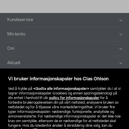
Bunntekst
Kundeservice
Min konto
Om
Aktuelt
Våre selskaper
Vi bruker informasjonskapsler hos Clas Ohlson
Ved å trykke på
«Godta alle informasjonskapsler»
samtykker du i at vi
Finn din butikk
lagrer informasjonskapsler (cookies) og annen sporingsteknologi på
din enhet i henhold til vår
policy for informasjonskapsler
for å
forbedre brukeropplevelsen din på vårt nettsted, analysere bruken av
SE
NO
FI
nettstedet og for å tilpasse våre markedsføringstiltak. Vi bruker fire
typer informasjonskapsler: nødvendige, funksjonelle, analytiske og
annonserelaterte. For nødvendige informasjonskapsler er det ikke noe
krav om samtykke, ettersom de er nødvendige for at nettstedet skal
fungere. Hvis du istedenfor ønsker å skreddersy dine valg, kan du