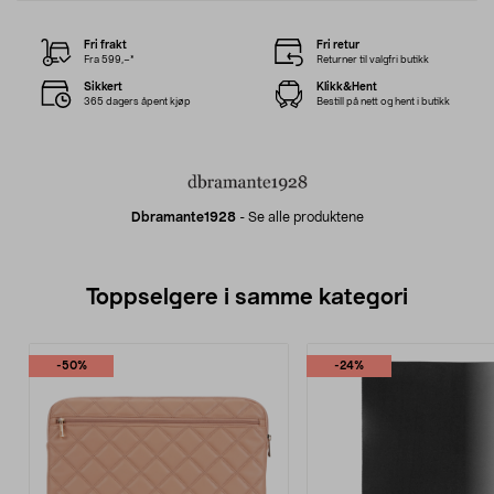
Fri frakt
Fri retur
Fra 599,–*
Returner til valgfri butikk
Sikkert
Klikk&Hent
365 dagers åpent kjøp
Bestill på nett og hent i butikk
Dbramante1928
-
Se alle produktene
Toppselgere i samme kategori
-50%
-24%