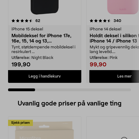
4.5 av 5 stjerner
anmeldelser
4.5 av 5 stjerner
anmeldel
62
340
iPhone 15 deksel
iPhone 14 deksel
Mobildeksel for iPhone 17e,
Holdit deksel i silikon 
16e, 15, 14 og 13,
iPhone 14 / iPhone 13
dbramante1928 Greenland
Tynt, støtdempende mobildeksel i
Mykt og gripevennlig dek
resirkulert ...
lang levetid....
Utførelse:
Night Black
Utførelse:
Pink
199,90
99,90
Les mer
Legg i handlekurv
Uvanlig gode priser på vanlige ting
Sjekk prisen