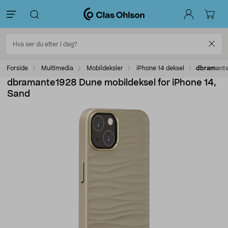
Forside
Multimedia
Mobildeksler
iPhone 14 deksel
dbramante1
dbramante1928 Dune mobildeksel for iPhone 14,
Sand