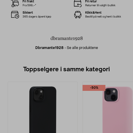
Fri frakt
Fri retur
Fra 599,–*
Returner til valgfri butikk
Sikkert
Klikk&Hent
365 dagers åpent kjøp
Bestill på nett og hent i butikk
Dbramante1928
-
Se alle produktene
Toppselgere i samme kategori
-50%