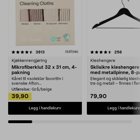
4.5av 5 stjerner
anmeldelser
4.5av 5 stjerner
anmeldels
3813
256
(9,97/stk)
Kjøkkenrengjøring
Kleshengere
Mikrofiberklut 32 x 31 cm, 4-
Sklisikre kleshengere 
pakning
med metallpinne, 8-p
Kåret til «soleklar favoritt» i
Elegant og skikkelig kles
svenske Afton...
tre og metall – finnes i fle
Kleshe...
Utførelse:
Grå/beige
39,90
79,90
Legg i handlekurv
Legg i handlekurv