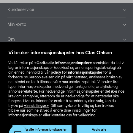
Bunntekst
Kundeservice
Min konto
Om
Vi bruker informasjonskapsler hos Clas Ohlson
Aktuelt
Ved å trykke på
«Godta alle informasjonskapsler»
samtykker du i at vi
lagrer informasjonskapsler (cookies) og annen sporingsteknologi på
Våre selskaper
din enhet i henhold til vår
policy for informasjonskapsler
for å
forbedre brukeropplevelsen din på vårt nettsted, analysere bruken av
nettstedet og for å tilpasse våre markedsføringstiltak. Vi bruker fire
Finn din butikk
typer informasjonskapsler: nødvendige, funksjonelle, analytiske og
annonserelaterte. For nødvendige informasjonskapsler er det ikke noe
krav om samtykke, ettersom de er nødvendige for at nettstedet skal
SE
NO
FI
fungere. Hvis du istedenfor ønsker å skreddersy dine valg, kan du
trykke på
«Innstillinger»
. Ditt samtykke er frivillig og kan trekkes
tilbake når som helst ved å endre dine innstillinger for
informasjonskapsler eller kontakte oss for veiledning.
Godta alle informasjonskapsler
Avvis alle