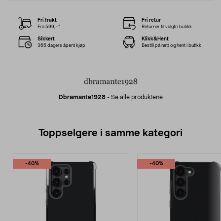
Fri frakt
Fri retur
Fra 599,–*
Returner til valgfri butikk
Sikkert
Klikk&Hent
365 dagers åpent kjøp
Bestill på nett og hent i butikk
Dbramante1928
-
Se alle produktene
Toppselgere i samme kategori
-40%
-40%