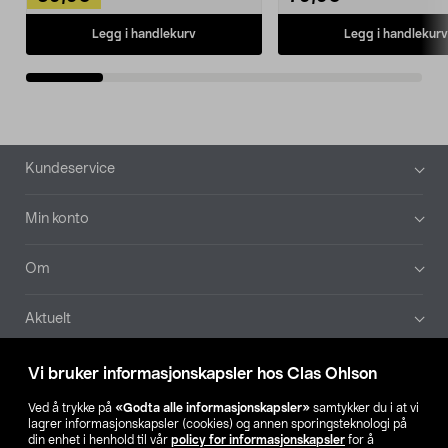
Legg i handlekurv
Legg i handlekurv
Bunntekst
Kundeservice
Min konto
Om
Aktuelt
Våre selskaper
Vi bruker informasjonskapsler hos Clas Ohlson
Ved å trykke på
«Godta alle informasjonskapsler»
samtykker du i at vi
Finn din butikk
lagrer informasjonskapsler (cookies) og annen sporingsteknologi på
din enhet i henhold til vår
policy for informasjonskapsler
for å