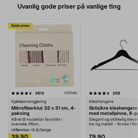
Uvanlig gode priser på vanlige ting
Sjekk prisen
4.5av 5 stjerner
anmeldelser
4.5av 5 stjerner
anmeldels
3813
256
(9,97/stk)
Kjøkkenrengjøring
Kleshengere
Mikrofiberklut 32 x 31 cm, 4-
Sklisikre kleshengere 
pakning
med metallpinne, 8-p
Kåret til «soleklar favoritt» i
Elegant og skikkelig kles
svenske Afton...
tre og metall – finnes i fle
Kleshe...
Utførelse:
Grå/beige
39,90
79,90