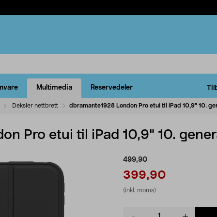
rnvare
Multimedia
Reservedeler
Til
Deksler nettbrett
dbramante1928 London Pro etui til iPad 10,9" 10. ge
 Pro etui til iPad 10,9" 10. gene
499,90
399,90
(inkl. moms)
Product