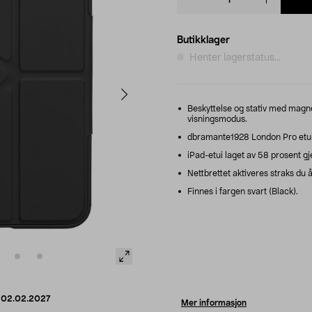
quantity
Butikklager
Henter lagerstatus...
Beskyttelse og stativ med magn
visningsmodus.
dbramante1928 London Pro etui t
iPad-etui laget av 58 prosent g
Nettbrettet aktiveres straks du å
Finnes i fargen svart (Black).
d
02.02.2027
Mer informasjon