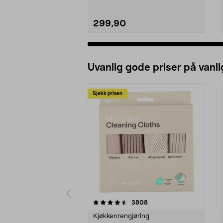
299,90
Uvanlig gode priser på vanli
Sjekk prisen
5av 5 stjerner
4.5av 5 stjerner
anmeldelser
3808
Kjøkkenrengjøring