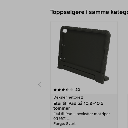
Toppselgere i samme katego
5 av 5 stjerner
4.0 av 5 stjerner
anmeldelser
22
Deksler nettbrett
Etui til iPad på 10,2–10,5
tommer
Etui til iPad – beskytter mot riper
og støt. ...
Farge:
Svart