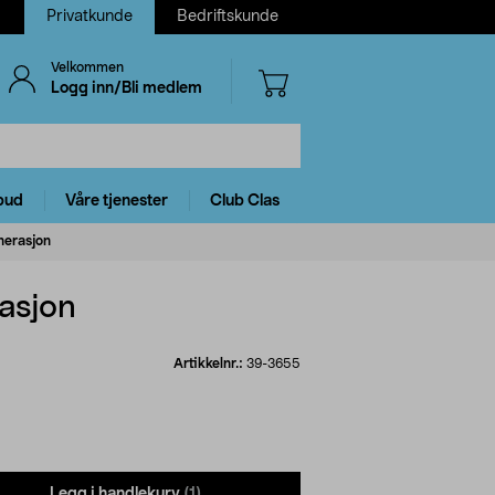
Privatkunde
Bedriftskunde
Velkommen
Logg inn/Bli medlem
bud
Våre tjenester
Club Clas
nerasjon
rasjon
Artikkelnr.:
39-3655
Legg i handlekurv
(1)