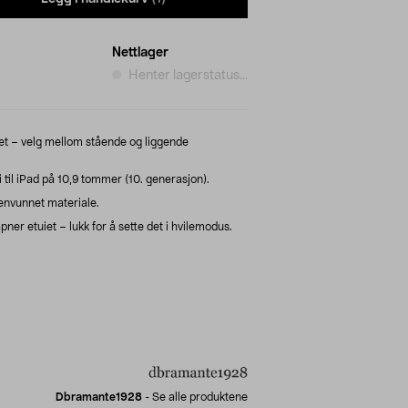
Nettlager
Henter lagerstatus...
et – velg mellom stående og liggende
il iPad på 10,9 tommer (10. generasjon).
jenvunnet materiale.
pner etuiet – lukk for å sette det i hvilemodus.
Dbramante1928
-
Se alle produktene