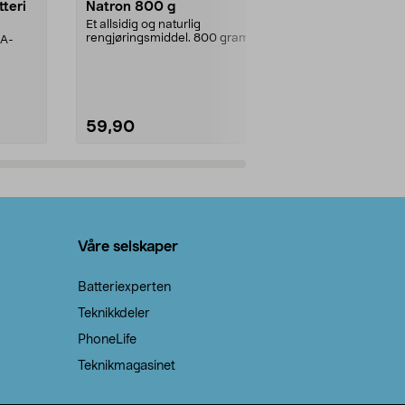
tteri
Natron 800 g
Telys steari
prosent ste
Et allsidig og naturlig
rengjøringsmiddel. 800 gram
AA-
100 % stearin
natron – til rengjøring både...
råvarer. Produ
brenner med e
59,90
69,90
Legg i handlekurv
Legg 
Våre selskaper
Batteriexperten
Teknikkdeler
PhoneLife
Teknikmagasinet