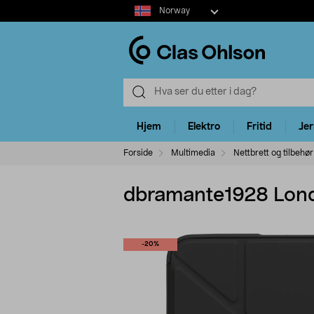
Select
Norway
market
Hjem
Elektro
Fritid
Je
Forside
Multimedia
Nettbrett og tilbehør
dbramante1928 London
-20%