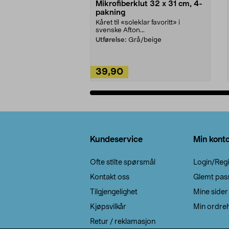
Mikrofiberklut 32 x 31 cm, 4-
pakning
Kåret til «soleklar favoritt» i
svenske Afton...
Utførelse:
Grå/beige
39,90
Legg i handlekurv
Bunntekst
Kundeservice
Min kont
Ofte stilte spørsmål
Login/Regi
Kontakt oss
Glemt pas
Tilgjengelighet
Mine sider
Kjøpsvilkår
Min ordreh
Retur / reklamasjon