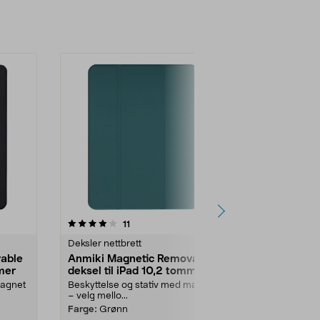
-67%
3.5 av 5 stjerner
anmeldelser
4.0
11
8
Deksler nettbrett
Deksler nettbr
able
Anmiki Magnetic Removable
Anmiki Mag
mmer
deksel til iPad 10,2 tommer
futteral til 
magnet
Beskyttelse og stativ med magnet
Beskyttelse o
– velg mello...
– velg mello...
Farge:
Grønn
Farge:
Svart