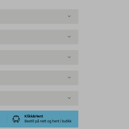
Klikk&Hent
Bestill på nett og hent i butikk