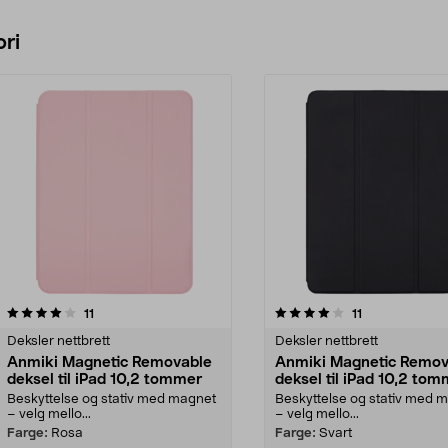
ri
4.0 av 5 stjerner
anmeldelser
4.0 av 5 stjerner
anmeldelser
11
11
Deksler nettbrett
Deksler nettbrett
Anmiki Magnetic Removable
Anmiki Magnetic Remov
deksel til iPad 10,2 tommer
deksel til iPad 10,2 to
Beskyttelse og stativ med magnet
Beskyttelse og stativ med 
– velg mello...
– velg mello...
Farge:
Rosa
Farge:
Svart