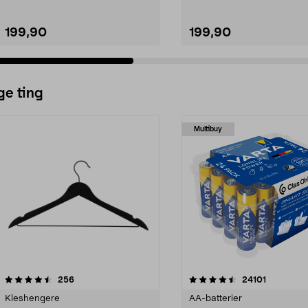
199,90
199,90
ge ting
Multibuy
4.5av 5 stjerner
anmeldelser
4.5av 5 stjerner
anmeldels
256
24101
Kleshengere
AA-batterier