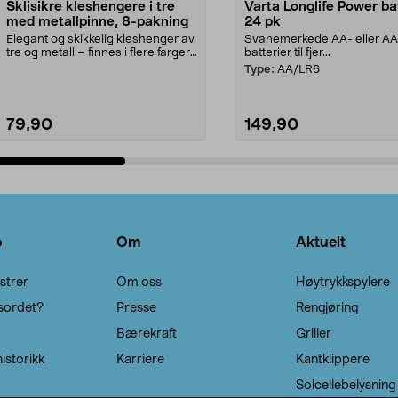
Sklisikre kleshengere i tre
Varta Longlife Power ba
med metallpinne, 8-pakning
24 pk
Elegant og skikkelig kleshenger av
Svanemerkede AA- eller A
tre og metall – finnes i flere farger.
batterier til fjer...
Kleshe...
Type:
AA/LR6
79,90
149,90
Legg i handlekurv
Legg i handlekurv
o
Om
Aktuelt
strer
Om oss
Høytrykkspylere
sordet?
Presse
Rengjøring
Bærekraft
Griller
istorikk
Karriere
Kantklippere
Solcellebelysning