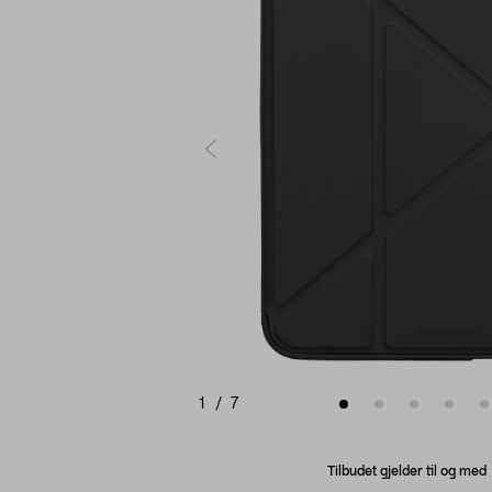
1
/
7
Tilbudet gjelder til og me