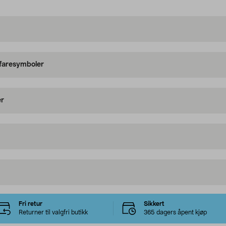
 faresymboler
er
Fri retur
Sikkert
Returner til valgfri butikk
365 dagers åpent kjøp