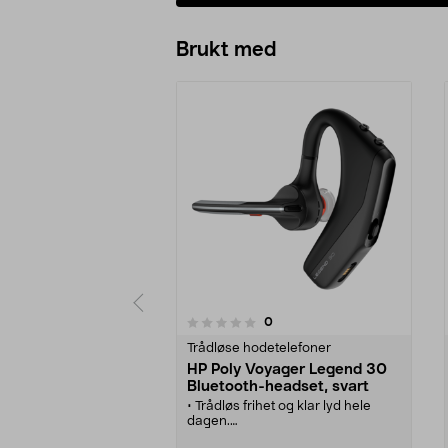
Brukt med
anmeldelser
0
0 av 5 stjerner
0.0 av 5 stjerner
Trådløse hodetelefoner
HP Poly Voyager Legend 30
Bluetooth-headset, svart
• Trådløs frihet og klar lyd hele
dagen.
• Poly Voyager Legend 30 headset