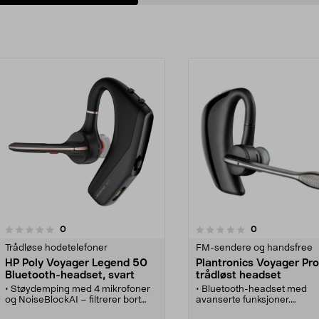
anmeldelser
anmeldelser
0
0
0.0 av 5 stjerner
0.0 av 5 stjerner
Trådløse hodetelefoner
FM-sendere og handsfree
HP Poly Voyager Legend 50
Plantronics Voyager Pr
Bluetooth-headset, svart
trådløst headset
• Støydemping med 4 mikrofoner
• Bluetooth-headset med
og NoiseBlockAI – filtrerer bort
avanserte funksjoner.
bakgrunnslyd.
• Støyreduksjon, filtrerer bor