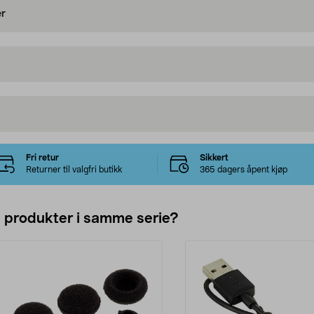
er
Fri retur
Sikkert
Returner til valgfri butikk
365 dagers åpent kjøp
e produkter i samme serie?