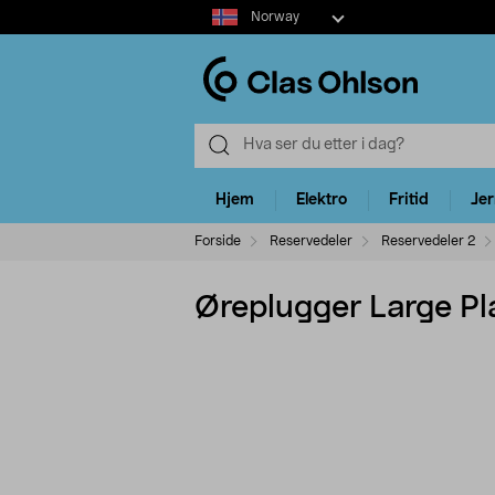
Select
Norway
market
Hjem
Elektro
Fritid
Je
Forside
Reservedeler
Reservedeler 2
Øreplugger Large Pl