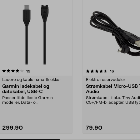
4.5 av 5 stjerner
anmeldelser
4.5 av 5 stjerner
anmeldelser
15
16
Ladere og kabler smartklokker
Elektro reservedeler
Garmin ladekabel og
Strømkabel Micro-USB 
datakabel, USB-C
Audio
Passer til de fleste Garmin-
Strømkabel til bl.a. Tiny Au
modeller. Data- o...
C5+/FM-biladapter. USB type
Micro-USB ...
299,90
79,90