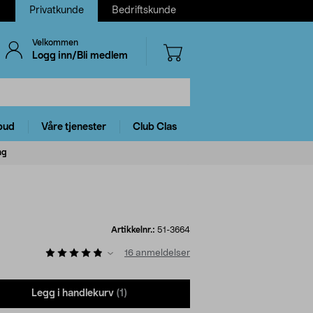
Privatkunde
Bedriftskunde
Velkommen
Logg inn/Bli medlem
bud
Våre tjenester
Club Clas
ng
Artikkelnr.:
51-3664
16
anmeldelser
Legg i handlekurv
(1)