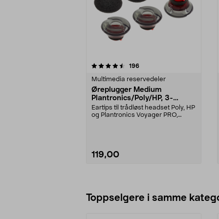
5av 5 stjerner
5.0av 5 stjerner
anmeldelser
196
Multimedia reservedeler
Øreplugger Medium
Plantronics/Poly/HP, 3-
pakning
Eartips til trådløst headset Poly, HP
og Plantronics Voyager PRO,
Legend 30/50 o...
119,00
Legg i handlekurv
Toppselgere i samme katego