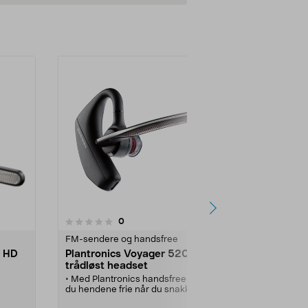
anmeldelser
0
0.0 av 5 stjerner
FM-sendere og handsfree
FM-sendere 
o HD
Plantronics Voyager 5200
Plantronic
trådløst headset
trådløst he
• Med Plantronics handsfree har
• Bluetooth-
du hendene frie når du snakker i
stemmekontro
t
telefonen.
• Støyreduseri