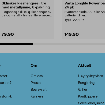
Sklisikre kleshengere i tre
Varta Longlife Power ba
med metallpinne, 8-pakning
24 pk
Elegant og skikkelig kleshenger av
Svanemerkede AA- eller A
tre og metall – finnes i flere farger.
batterier til fjer...
Kleshe...
Type:
AA/LR6
79,90
149,90
Legg i handlekurv
Legg i handlekurv
o
Om
Aktuelt
strer
Om oss
Høytrykkspylere
sordet?
Presse
Rengjøring
Bærekraft
Griller
istorikk
Karriere
Kantklippere
Solcellebelysning