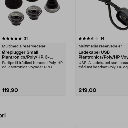
3.5av 5 stjerner
anmeldelser
anmeldelser
31
14
Multimedia reservedeler
Multimedia reservedeler
Øreplugger Small
Ladekabel USB
Plantronics/Poly/HP, 3-
Plantronics/Poly/HP Vo
pakning
Legend
Eartips til trådløst headset Poly, HP
USB-A-ladekabel som passer
og Plantronics Voyager PRO,
trådløst headset Poly, HP og
Legend 30/50 o...
Plantronics Voyager ...
119,90
219,00
Legg i handlekurv
Legg i handlekurv
ri