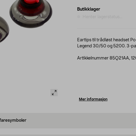
Butikklager
Henter lagerstatus...
Eartips til trådløst headset P
Legend 30/50 og 5200. 3-pa
Artikkelnummer 85Q21AA, 1
Mer informasjon
 faresymboler