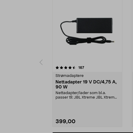
5 av 5 stjerner
4.0 av 5 stjerner
anmeldelser
167
Strømadaptere
Nettadapter 19 V DC/4,75 A,
90 W
Nettadapter/lader som bl.a.
passer til: JBL Xtreme JBL Xtreme
2JBL BoomboxJBL Bo...
399,00