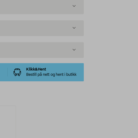
Klikk&Hent
Bestill på nett og hent i butikk