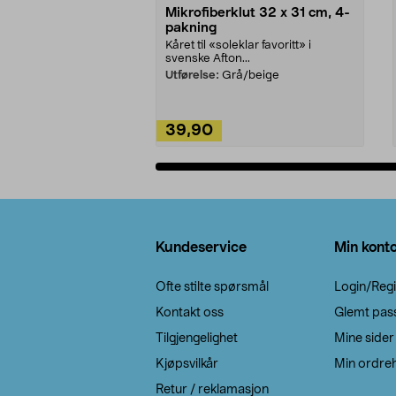
Mikrofiberklut 32 x 31 cm, 4-
pakning
Kåret til «soleklar favoritt» i
svenske Afton...
Utførelse:
Grå/beige
39,90
Legg i handlekurv
Bunntekst
Kundeservice
Min kont
Ofte stilte spørsmål
Login/Regi
Kontakt oss
Glemt pas
Tilgjengelighet
Mine sider
Kjøpsvilkår
Min ordreh
Retur / reklamasjon