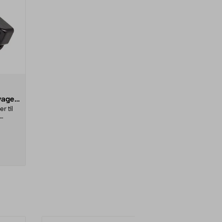
yager
 til