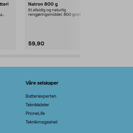
tteri
Natron 800 g
Telys steari
prosent ste
Et allsidig og naturlig
rengjøringsmiddel. 800 gram
AA-
100 % stearin
natron – til rengjøring både...
råvarer. Produ
brenner med e
59,90
69,90
Legg i handlekurv
Legg 
Våre selskaper
Batteriexperten
Teknikkdeler
PhoneLife
Teknikmagasinet