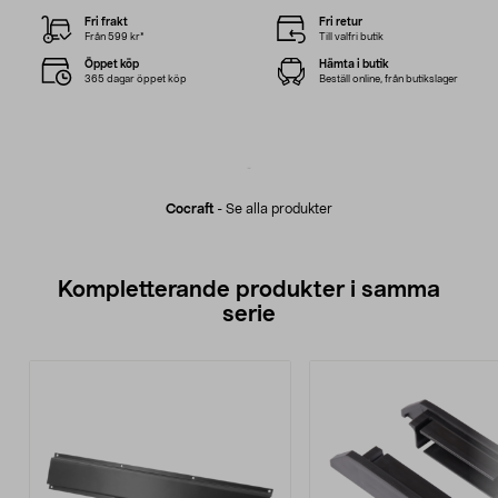
Fri frakt
Fri retur
Från 599 kr*
Till valfri butik
Öppet köp
Hämta i butik
365 dagar öppet köp
Beställ online, från butikslager
Cocraft
-
Se alla produkter
Kompletterande produkter i samma
serie