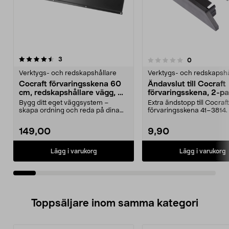
recensioner
5.0av 5 stjärnor
3
recensioner
0
0.0 av 5 stjärnor
Verktygs- och redskapshållare
Verktygs- och redskapshå
Cocraft förvaringsskena 60
Ändavslut till Cocraft
cm, redskapshållare vägg, 2-
förvaringsskena, 2-p
pack
Bygg ditt eget väggsystem –
Extra ändstopp till Cocraft
skapa ordning och reda på dina
förvaringsskena 41–3814.
prylar. Cocraft skena...
ändavslut – ger ett...
149,00
9,90
Lägg i varukorg
Lägg i varukorg
Toppsäljare inom samma kategori