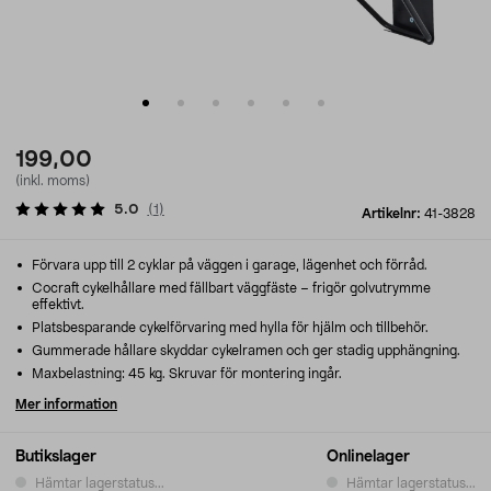
199,00
(inkl. moms)
5.0
(
1
)
Artikelnr:
41-3828
Förvara upp till 2 cyklar på väggen i garage, lägenhet och förråd.
Cocraft cykelhållare med fällbart väggfäste – frigör golvutrymme
effektivt.
Platsbesparande cykelförvaring med hylla för hjälm och tillbehör.
Gummerade hållare skyddar cykelramen och ger stadig upphängning.
Maxbelastning: 45 kg. Skruvar för montering ingår.
Mer information
Butikslager
Onlinelager
Hämtar lagerstatus...
Hämtar lagerstatus...