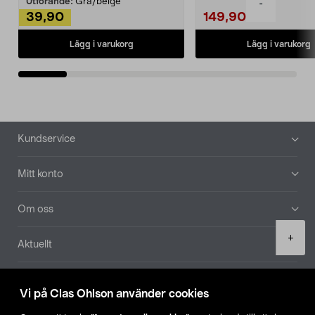
Utförande:
Grå/beige
-
39,90
149,90
Lägg i varukorg
Lägg i varukorg
Sidfot
Kundservice
Mitt konto
Om oss
Product
+
Aktuellt
quantity
Våra bolag
Vi på Clas Ohlson använder cookies
Hitta butik