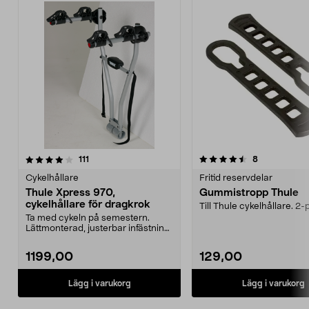
4.5 av 5 stjärnor
recensioner
5.0 av 5 stjärnor
recensioner
111
8
Cykelhållare
Fritid reservdelar
Thule Xpress 970,
Gummistropp Thule
cykelhållare för dragkrok
Till Thule cykelhållare. 2-
Ta med cykeln på semestern.
Lättmonterad, justerbar infästning
på dragkroken. Sp...
1199,00
129,00
Lägg i varukorg
Lägg i varukorg