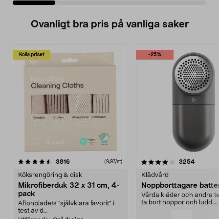
Ovanligt bra pris på vanliga saker
Kolla priset
-25%
4.0av 5 stjärnor
recensioner
4.5av 5 stjärnor
recensio
3816
3254
(9,97/st)
Köksrengöring & disk
Klädvård
Mikrofiberduk 32 x 31 cm, 4-
Noppborttagare batter
pack
Vårda kläder och andra tex
ta bort noppor och ludd.
Aftonbladets "självklara favorit” i
Noppborttagaren fräs...
test av d...