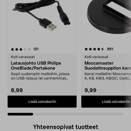
4.5 viidestä
arvostelut
4.5 viidestä
arvostelut
121
951
tähdestä
t
Koti varaosat
Koti varaosat
Latausjohto USB Philips
Moccamaster
OneBlade/Partakone
Suodatinsuppilon kan
Sopii uudempiin malleihin, joissa
Kansi malleihin Moccama
on USB-lataus (ei vanhemmat
K, KB, KBG, KBGC, Optio,
mallit, joissa on ...
Automatic, Automatic S, ..
8,99
9,99
Lisää ostoskoriin
Lisää ostoskoriin
Yhteensopivat tuotteet