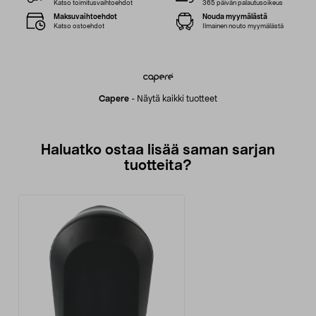
Katso toimitusvaihtoehdot
365 päivän palautusoikeus
Maksuvaihtoehdot
Nouda myymälästä
Katso ostoehdot
Ilmainen nouto myymälästä
Capere
-
Näytä kaikki tuotteet
Haluatko ostaa lisää saman sarjan
tuotteita?