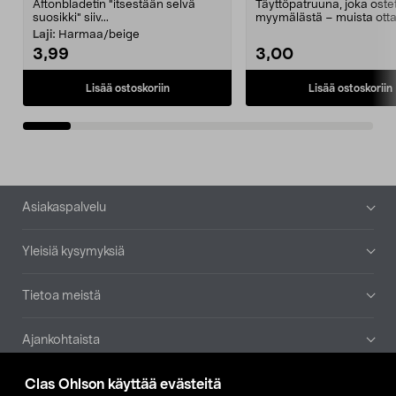
Aftonbladetin "itsestään selvä
Täyttöpatruuna, joka ost
suosikki" siiv...
myymälästä – muista ott
patruuna mukaasi m...
Laji:
Harmaa/beige
3,99
3,00
Lisää ostoskoriin
Lisää ostoskoriin
Alatunniste
Asiakaspalvelu
Yleisiä kysymyksiä
Tietoa meistä
Ajankohtaista
Clas Ohlson käyttää evästeitä
Muut yrityksemme