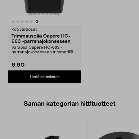
arvostelut
0
Koti varaosat
Trimmauspää Capere HC-
663 -parranajokoneeseen
Varaosa Capere HC-663 -
parranajokoneeseen trimmerillä.
Capere-trimmerpää – siist...
6,90
Lisää ostoskoriin
Saman kategorian hittituotteet