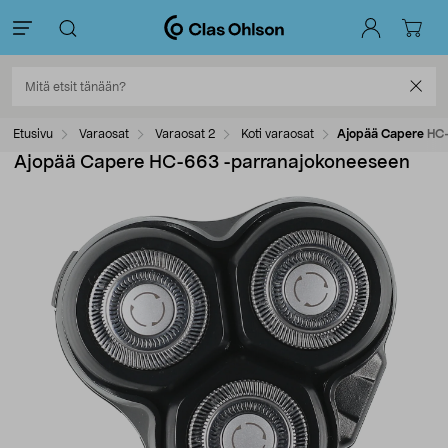
Etusivu
Varaosat
Varaosat 2
Koti varaosat
Ajopää Capere HC
Ajopää Capere HC-663 -parranajokoneeseen