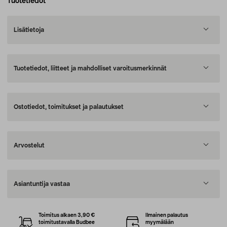
Tuotetiedot
Lisätietoja
Tuotetiedot, liitteet ja mahdolliset varoitusmerkinnät
Ostotiedot, toimitukset ja palautukset
Arvostelut
Asiantuntija vastaa
Toimitus alkaen 3,90 €
Ilmainen palautus
toimitustavalla Budbee
myymälään