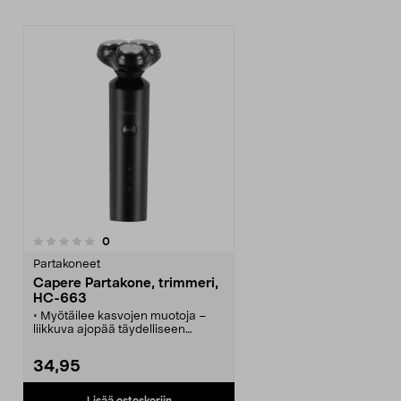
arvostelut
0
Partakoneet
Capere Partakone, trimmeri,
HC-663
• Myötäilee kasvojen muotoja –
liikkuva ajopää täydelliseen
parranajoon.
• Capere HC-663 – turvallinen ja
34,95
monipuolinen parranajokone,
jossa trimmeri.
• Ladattava akku – käyttöaika jopa
Lisää ostoskoriin