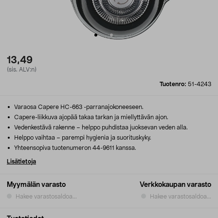
13,49
(sis. ALV:n)
Tuotenro:
51-4243
Varaosa Capere HC-663 -parranajokoneeseen.
Capere-liikkuva ajopää takaa tarkan ja miellyttävän ajon.
Vedenkestävä rakenne – helppo puhdistaa juoksevan veden alla.
Helppo vaihtaa – parempi hygienia ja suorituskyky.
Yhteensopiva tuotenumeron 44-9611 kanssa.
Lisätietoja
Myymälän varasto
Verkkokaupan varasto
Hakee varastosaldoa...
Hakee varastosaldoa...