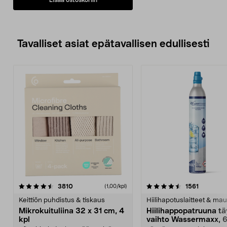
60 minuuttia.
• Vesitiivis (IPX7) – voit käyttää
konetta myös suihkussa.
• Mukana tarkkuustrimmeri,
latausjohto (USB-A–USB-C) ja
Tavalliset asiat epätavallisen edullisesti
puhdistusharja.
4.5viidestä
arvostelut
4.5viidestä
arvostelu
3810
1561
(1,00/kpl)
tähdestä
t
Keittiön puhdistus & tiskaus
Hiilihapotuslaitteet & mau
Mikrokuituliina 32 x 31 cm, 4
Hiilihappopatruuna tä
kpl
vaihto Wassermaxx, 6