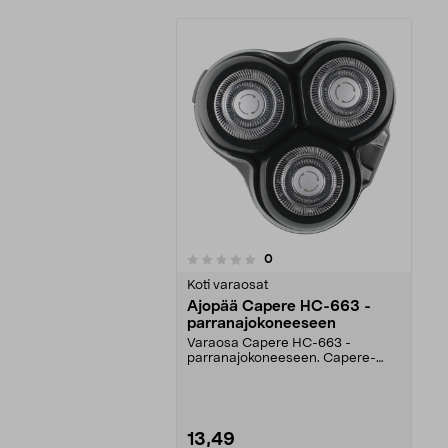
arvostelut
0
0 viidestä
tähdestä
Koti varaosat
Ajopää Capere HC-663 -
parranajokoneeseen
Varaosa Capere HC-663 -
parranajokoneeseen. Capere-
liikkuva ajopää takaa tarkan j...
13,49