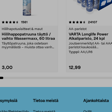
4.5viidestä
arvostelut
4.5viidestä
arvostelut
1561
24107
tähdestä
Hiilihapotuslaitteet & maut
AA-paristot
Hiilihappopatruuna täyttö /
VARTA Longlife Power
vaihto Wassermaxx, 60 litraa
Alkaliparisto, 24 kpl
Täyttöpatruuna, joka ostetaan
Joutsenmerkityt AA- tai AA
myymälästä – muista ottaa vanha
paristot kaukosää...
patruuna mukaasi m...
Tyyppi:
AA/LR6
3,00
12,99
Lisää ostoskoriin
Lisää ostoskoriin
ysymyksiä
Tietoa meistä
Ajankohtaista
isään/Rekisteröidy
Tietoa meistä
Grillit