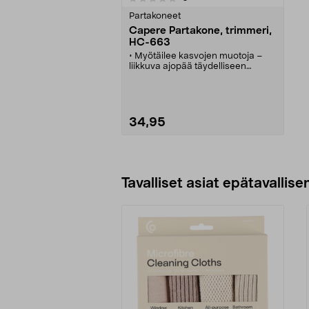
tähdestä
Partakoneet
Capere Partakone, trimmeri,
HC-663
• Myötäilee kasvojen muotoja –
liikkuva ajopää täydelliseen
parranajoon.
• Capere HC-663 – turvallinen ja
monipuolinen parranajokone,
jossa trimmeri.
• Ladattava akku – käyttöaika jopa
34,95
60 minuuttia.
• Vesitiivis (IPX7) – voit käyttää
konetta myös suihkussa.
• Mukana tarkkuustrimmeri,
Lisää ostoskoriin
latausjohto (USB-A–USB-C) ja
puhdistusharja.
Tavalliset asiat epätavallisen