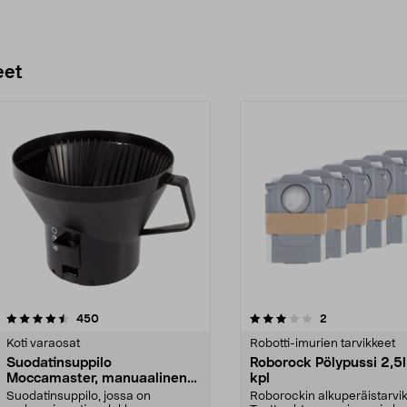
eet
3.0 viidestä
arvostelut
4.5 viidestä
arvostelut
450
2
tähdestä
Koti varaosat
Robotti-imurien tarvikkeet
Suodatinsuppilo
Roborock Pölypussi 2,5l
Moccamaster, manuaalinen
kpl
tippalukko
Suodatinsuppilo, jossa on
Roborockin alkuperäistarvik