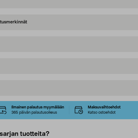
oitusmerkinnät
Ilmainen palautus myymälään
Maksuvaihtoehdot
365 päivän palautusoikeus
Katso ostoehdot
sarjan tuotteita?