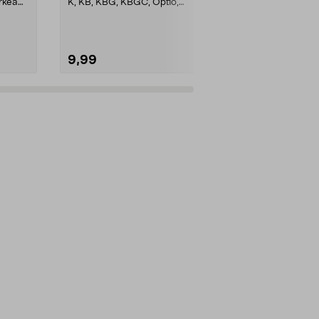
rkea
K, KB, KBG, KBGC, Optio,
Series 6 -imur
Automatic, Automatic S, ...
9,99
24,95