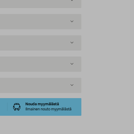
Nouda myymälästä
Ilmainen nouto myymälästä