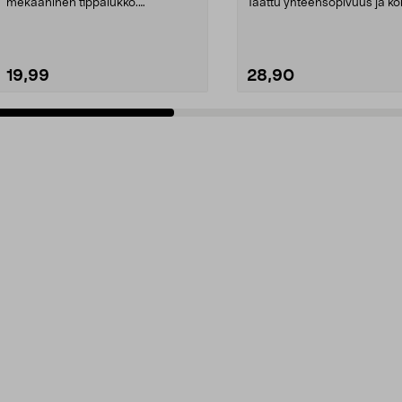
mekaaninen tippalukko.
Taattu yhteensopivuus ja ko
Moccamaster-kahvinkeittimiin. S...
laatu. 2,5 litran ...
19,99
28,90