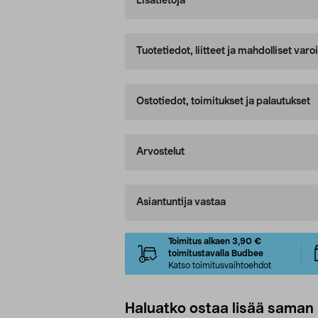
Lisätietoja
Tuotetiedot, liitteet ja mahdolliset var
Ostotiedot, toimitukset ja palautukset
Arvostelut
Asiantuntija vastaa
Toimitus alkaen 3,90 €
toimitustavalla Budbee
Katso toimitusvaihtoehdot
Haluatko ostaa lisää saman 