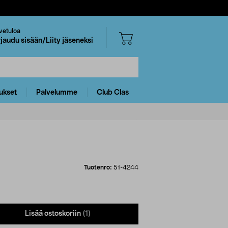
vetuloa
rjaudu sisään/Liity jäseneksi
ukset
Palvelumme
Club Clas
Tuotenro:
51-4244
Lisää ostoskoriin
(1)