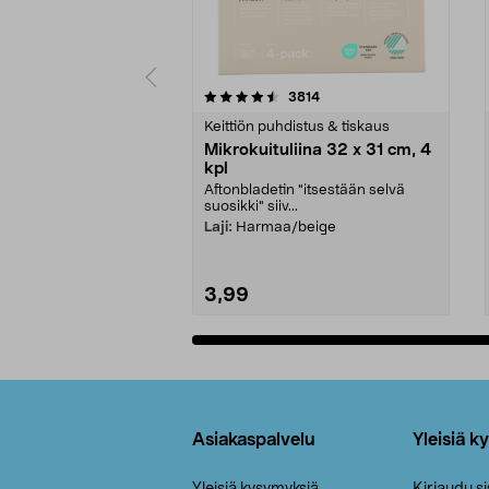
5viidestä
4.5viidestä
arvostelut
3814
tähdestä
tähdestä
Keittiön puhdistus & tiskaus
Mikrokuituliina 32 x 31 cm, 4
kpl
Aftonbladetin "itsestään selvä
suosikki" siiv...
Laji:
Harmaa/beige
3,99
Lisää ostoskoriin
Alatunniste
Asiakaspalvelu
Yleisiä k
Yleisiä kysymyksiä
Kirjaudu s