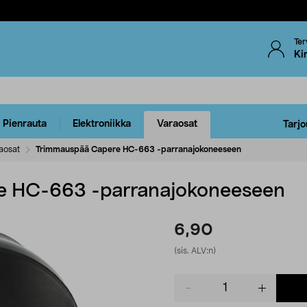
Ter
Ki
Pienrauta
Elektroniikka
Varaosat
Tarjo
aosat
Trimmauspää Capere HC-663 -parranajokoneeseen
e HC-663 -parranajokoneeseen
6,90
(sis. ALV:n)
Product
quantity