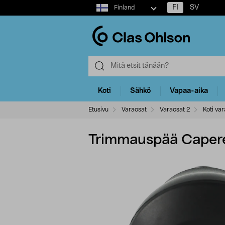
Select
FI
SV
Finland
market
Koti
Sähkö
Vapaa-aika
Etusivu
Varaosat
Varaosat 2
Koti var
Trimmauspää Caper