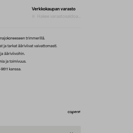
Verkkokaupan varasto
Hakee varastosaldoa...
ajokoneeseen trimmerillä.
t ja tarkat ääriviivat vaivattomasti.
a ääriviivoihin.
ia ja toimivuus.
9611 kanssa.