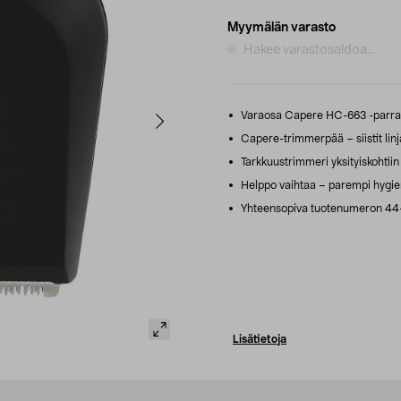
Myymälän varasto
Hakee varastosaldoa...
Varaosa Capere HC-663 -parran
Capere-trimmerpää – siistit linja
Tarkkuustrimmeri yksityiskohtiin j
Helppo vaihtaa – parempi hygien
Yhteensopiva tuotenumeron 44-
Lisätietoja