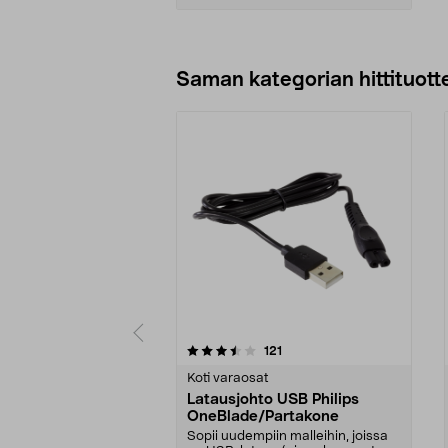
Lisää ostoskoriin
Saman kategorian hittituott
5 viidestä
4.5 viidestä
arvostelut
121
tähdestä
tähdestä
Koti varaosat
Latausjohto USB Philips
OneBlade/Partakone
Sopii uudempiin malleihin, joissa