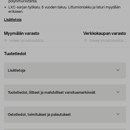
pölynimuriliitäntä.
LXC-sarjan työkalu. 5 vuoden takuu. Litiumioniakku ja laturi myydään
erikseen.
Lisätietoja
Myymälän varasto
Verkkokaupan varasto
Hakee varastosaldoa...
Hakee varastosaldoa...
Tuotetiedot
Lisätietoja
Tuotetiedot, liitteet ja mahdolliset varoitusmerkinnät
Ostotiedot, toimitukset ja palautukset