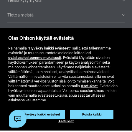
Yleisiä kysymyksiä
Tietoa meistä
Ajankohtaista
Clas Ohlson käyttää evästeitä
Muut yrityksemme
Painamalla
”Hyväksy kaikki evästeet”
sallit, että tallennamme
evästeitä ja muuta seurantateknologiaa laitteellesi
evästeselosteemme mukaisesti
. Evästeitä käytetään sivuston
Etsi myymälä
käyttökokemuksen parantamiseen ja käytön analysointiin sekä
mainonnan kohdentamiseen. Käytämme neljänlaisia evästeitä:
välttämättömät, toiminnalliset, analyyttiset ja mainosevästeet.
SE
NO
FI
Välttämättömiin evästeisiin ei tarvita suostumustasi, sillä ne ovat
välttämättömiä verkkosivuston sisällön toimimisen kannalta. Voit
FI
SV
halutessasi muuttaa asetuksiasi painamalla
Asetukset
. Evästeiden
hyväksyminen on vapaaehtoista. Voit perua suostumuksesi milloin
vain muuttamalla evästeasetuksiasi, apua saat tarvittaessa
asiakaspalvelustamme.
Hyväksy kaikki evästeet
Poista kaikki
Asetukset
Club Clas
Ostoehdot
Tietosuojaseloste
Näytä hinnat ilman ALV:a