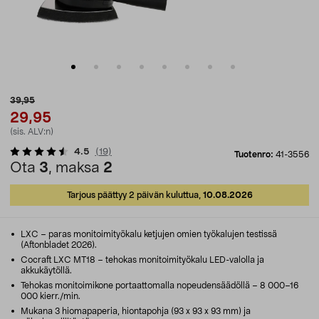
39,95
29,95
(sis. ALV:n)
4.5
(
19
)
Tuotenro:
41-3556
Ota
3
, maksa
2
Tarjous päättyy 2 päivän kuluttua,
10.08.2026
LXC – paras monitoimityökalu ketjujen omien työkalujen testissä
(Aftonbladet 2026).
Cocraft LXC MT18 – tehokas monitoimityökalu LED-valolla ja
akkukäytöllä.
Tehokas monitoimikone portaattomalla nopeudensäädöllä – 8 000–16
000 kierr./min.
Mukana 3 hiomapaperia, hiontapohja (93 x 93 x 93 mm) ja