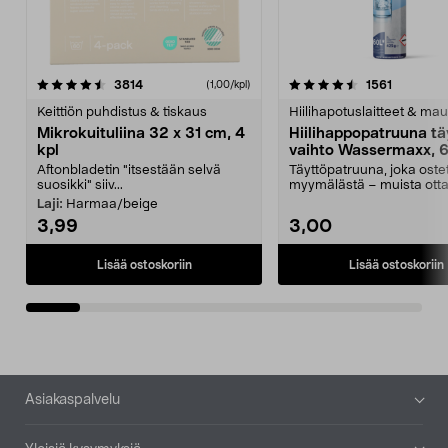
4.5viidestä
arvostelut
4.5viidestä
arvostelu
3814
1561
(1,00/kpl)
tähdestä
t
Keittiön puhdistus & tiskaus
Hiilihapotuslaitteet & mau
Mikrokuituliina 32 x 31 cm, 4
Hiilihappopatruuna tä
kpl
vaihto Wassermaxx, 6
Aftonbladetin "itsestään selvä
Täyttöpatruuna, joka ost
suosikki" siiv...
myymälästä – muista ott
patruuna mukaasi m...
Laji:
Harmaa/beige
3,99
3,00
Lisää ostoskoriin
Lisää ostoskoriin
Alatunniste
Asiakaspalvelu