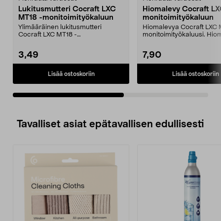
Lukitusmutteri Cocraft LXC
Hiomalevy Cocraft L
MT18 -monitoimityökaluun
monitoimityökaluun
Ylimääräinen lukitusmutteri
Hiomalevya Cocraft LXC 
Cocraft LXC MT18 -
monitoimityökaluusi. Hio
monitoimityökaluusi. Varaosa,
tarrakiinnityksellä ...
joka...
3,49
7,90
Lisää ostoskoriin
Lisää ostoskoriin
Tavalliset asiat epätavallisen edullisesti