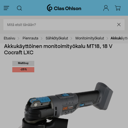
Etusivu
Pienrauta
Sähkötyökalut
Monitoimityökalut
Akkukäyttö
Akkukäyttöinen monitoimityökalu MT18, 18 V
Cocraft LXC
Multibuy
-25%