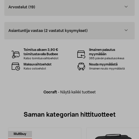
Arvostelut
(19)
Asiantuntija vastaa
(2 vastatut kysymykset)
Toimitus alkaen 3,90 €
Ilmainen palautus
toimitustavalla Budbee
myymälään
Katso toimitusvaihtoehdot
365 päivän palautusoikeus
Maksuvaihtoehdot
Nouda myymälästä
Katso ostoehdot
Ilmainen nouto myymälästä
Cocraft
-
Näytä kaikki tuotteet
Saman kategorian hittituotteet
Multibuy