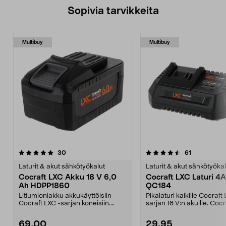
Sopivia tarvikkeita
Multibuy
Multibuy
4.5viidestä
arvostelut
4.5viidestä
arvostelut
30
61
tähdestä
t
Laturit & akut sähkötyökalut
Laturit & akut sähkötyökal
Cocraft LXC Akku 18 V 6,0
Cocraft LXC Laturi 4A
Ah HDPP1860
QC184
Litiumioniakku akkukäyttöisiin
Pikalaturi kaikille Cocraft
Cocraft LXC -sarjan koneisiin.
sarjan 18 V:n akuille. Coc
Cocraft LXC HDPP18...
QC184 – lata...
69,00
29,95