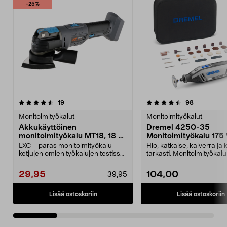
-25%
4.5 viidestä
arvostelut
4.5 viidestä
arvostelut
19
98
tähdestä
t
Monitoimityökalut
Monitoimityökalut
Akkukäyttöinen
Dremel 4250-35
monitoimityökalu MT18, 18 V
Monitoimityökalu 175
Cocraft LXC
osaa
LXC – paras monitoimityökalu
Hio, katkaise, kaiverra ja k
ketjujen omien työkalujen testissä
tarkasti. Monitoimityökal
(Aftonbladet 202...
4250-35 – ...
29,95
104,00
39,95
Lisää ostoskoriin
Lisää ostoskoriin