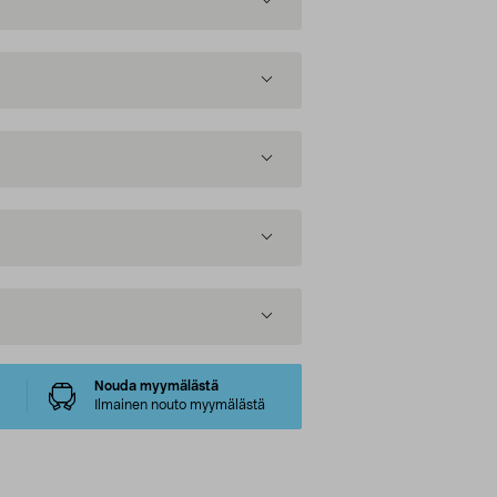
Nouda myymälästä
Ilmainen nouto myymälästä