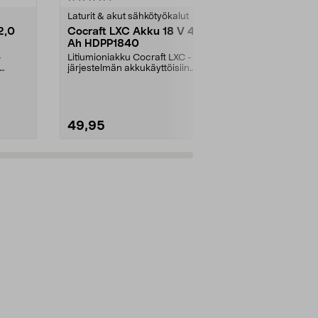
tähdestä
tähdestä
Laturit & akut sähkötyökalut
Monitoimityök
2,0
Cocraft LXC Akku 18 V 4,0
Hiomapaper
Ah HDPP1840
mm, Cocraf
-
Litiumioniakku Cocraft LXC -
Pakkauksessa
järjestelmän akkukäyttöisiin
eri karkeuksi
koneisiin. Cocraft LXC ...
monityökalull
49,95
4,99
Lisää ostoskoriin
Lisää