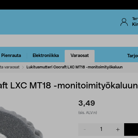
Ter
Ki
Pienrauta
Elektroniikka
Varaosat
Tarjo
ta varaosat
Lukitusmutteri Cocraft LXC MT18 -monitoimityökaluun
aft LXC MT18 -monitoimityökaluun
3,49
(sis. ALV:n)
Product
quantity