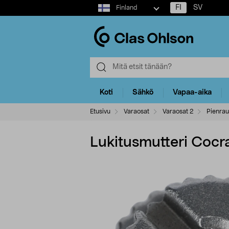
Select
FI
SV
Finland
market
Koti
Sähkö
Vapaa-aika
Etusivu
Varaosat
Varaosat 2
Pienrau
Lukitusmutteri Cocr