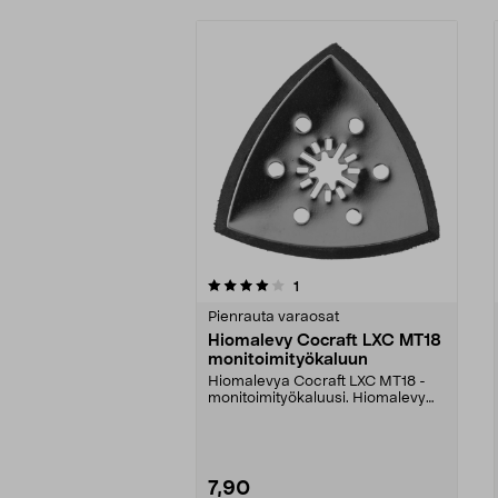
0viidestä
arvostelut
1
0.0 viidestä
tähdestä
tähdestä
Pienrauta varaosat
Hiomalevy Cocraft LXC MT18
monitoimityökaluun
Hiomalevya Cocraft LXC MT18 -
monitoimityökaluusi. Hiomalevy
tarrakiinnityksellä ...
7,90