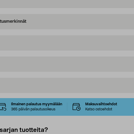
oitusmerkinnät
Ilmainen palautus myymälään
Maksuvaihtoehdot
365 päivän palautusoikeus
Katso ostoehdot
sarjan tuotteita?