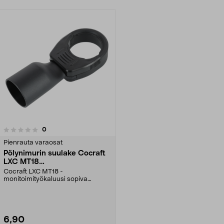
arvostelut
0
Pienrauta varaosat
Pölynimurin suulake Cocraft
LXC MT18
monitoimityökaluun
Cocraft LXC MT18 -
monitoimityökaluusi sopiva
suulake. Pölynimurin suulake, joka
...
6,90