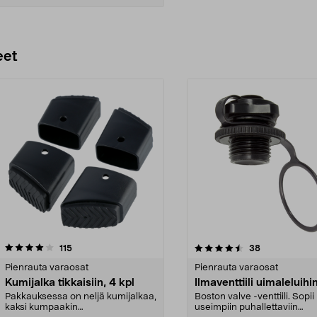
Lisää ostoskoriin
eet
4.5 viidestä
arvostelut
4.5 viidestä
arvostelut
115
38
tähdestä
Pienrauta varaosat
Pienrauta varaosat
Kumijalka tikkaisiin, 4 kpl
Ilmaventtiili uimaleluihi
Pakkauksessa on neljä kumijalkaa,
Boston valve -venttiili. Sopii
kaksi kumpaakin
useimpiin puhallettaviin