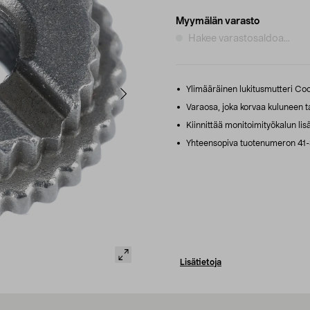
Myymälän varasto
Hakee varastosaldoa...
Ylimääräinen lukitusmutteri Co
Varaosa, joka korvaa kuluneen t
Kiinnittää monitoimityökalun lisä
Yhteensopiva tuotenumeron 41-
Lisätietoja