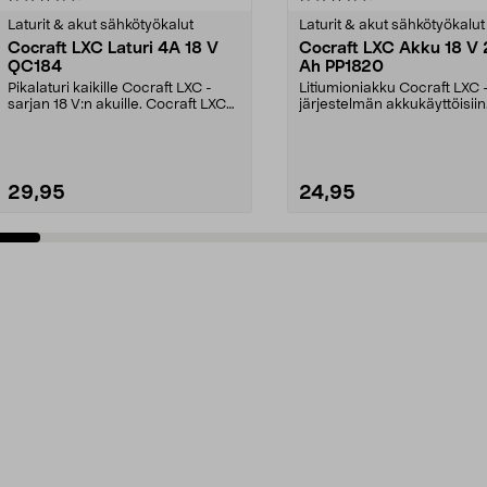
tähdestä
Laturit & akut sähkötyökalut
Laturit & akut sähkötyökalut
Cocraft LXC Laturi 4A 18 V
Cocraft LXC Akku 18 V 
QC184
Ah PP1820
Pikalaturi kaikille Cocraft LXC -
Litiumioniakku Cocraft LXC 
sarjan 18 V:n akuille. Cocraft LXC
järjestelmän akkukäyttöisiin
QC184 – lata...
koneisiin. Cocraft LXC ...
29,95
24,95
Lisää ostoskoriin
Lisää ostoskoriin