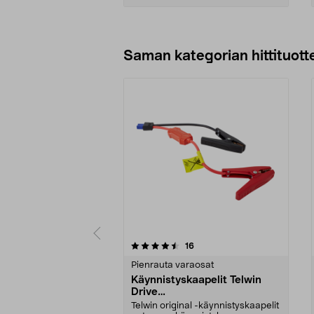
Lisää ostoskoriin
Saman kategorian hittituott
5 viidestä
4.0 viidestä
arvostelut
16
tähdestä
tähdestä
Pienrauta varaosat
Käynnistyskaapelit Telwin
Drive
Mini/9000/13000/1250/150
Telwin original -käynnistyskaapelit