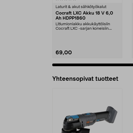
tähdestä
tähdestä
Laturit & akut sähkötyökalut
Cocraft LXC Akku 18 V 6,0
Ah HDPP1860
Litiumioniakku akkukäyttöisiin
Cocraft LXC -sarjan koneisiin.
Cocraft LXC HDPP18...
69,00
Lisää ostoskoriin
Yhteensopivat tuotteet