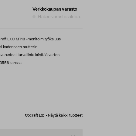
Verkkokaupan varasto
Hakee varastosaldoa...
craft LXC MT18 -monitoimityökaluusi.
ai kadonneen mutterin.
varusteet turvallista käyttöä varten.
3556 kanssa.
Cocraft Lxc
-
Näytä kaikki tuotteet