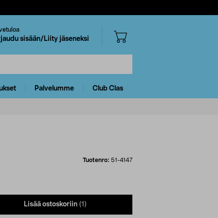
vetuloa
rjaudu sisään/Liity jäseneksi
ukset
Palvelumme
Club Clas
Tuotenro:
51-4147
Lisää ostoskoriin
(1)