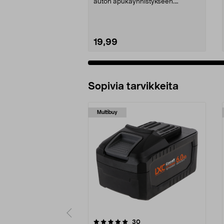
0/1750, EC5
auton apukäynnistykseen.
Käynnistyskaapelit ...
19,99
Sopivia tarvikkeita
Multibuy
0viidestä
4.5viidestä
arvostelut
30