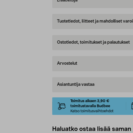
Lisätietoja
Tuotetiedot, liitteet ja mahdolliset var
Ostotiedot, toimitukset ja palautukset
Arvostelut
Asiantuntija vastaa
Toimitus alkaen 3,90 €
toimitustavalla Budbee
Katso toimitusvaihtoehdot
Haluatko ostaa lisää saman 