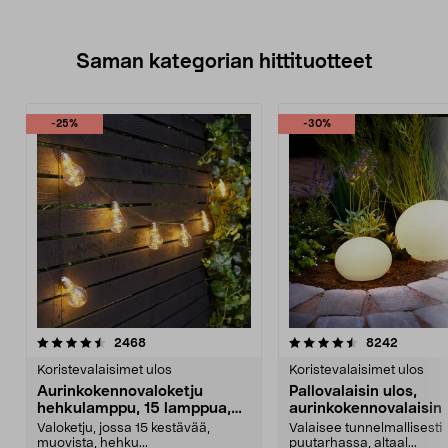
Saman kategorian hittituotteet
-25%
-30%
4.5 viidestä
arvostelut
4.5 viidestä
arvostel
2468
8242
tähdestä
t
Koristevalaisimet ulos
Koristevalaisimet ulos
Aurinkokennovaloketju
Pallovalaisin ulos,
hehkulamppu, 15 lamppua,
aurinkokennovalaisin
7,2 m
Valoketju, jossa 15 kestävää,
Valaisee tunnelmallisesti
muovista, hehku...
puutarhassa, altaal...