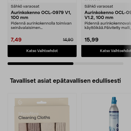
tähdestä
t
Sähkö varaosat
Sähkö varaosat
Aurinkokenno OCL-0979 V1,
Aurinkokenno OCL-0
100 mm
V1.2, 100 mm
Pidennä aurinkokennolla toimivan
Pidennä aurinkokennoval
seinävalaisimen
käyttöikää.Päivitetty malli
käyttöikää.Varaosa sopii seuraa...
vaihdettava a...
7,49
15,99
14,90
Katso Vaihtoehdot
Katso Vaihtoehdo
Tavalliset asiat epätavallisen edullisesti