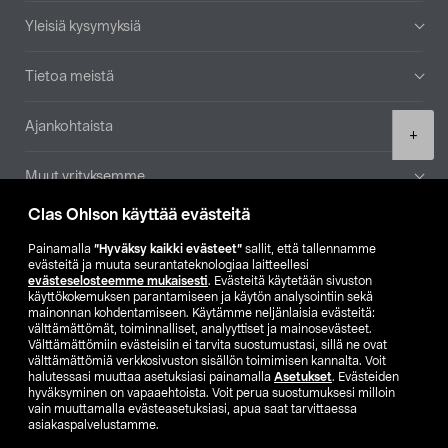
Yleisiä kysymyksiä
Tietoa meistä
Ajankohtaista
Product
+
quantity
Muut yrityksemme
Clas Ohlson käyttää evästeitä
Etsi myymälä
Painamalla
”Hyväksy kaikki evästeet”
sallit, että tallennamme
evästeitä ja muuta seurantateknologiaa laitteellesi
SE
NO
FI
evästeselosteemme mukaisesti
. Evästeitä käytetään sivuston
käyttökokemuksen parantamiseen ja käytön analysointiin sekä
FI
SV
mainonnan kohdentamiseen. Käytämme neljänlaisia evästeitä:
välttämättömät, toiminnalliset, analyyttiset ja mainosevästeet.
Välttämättömiin evästeisiin ei tarvita suostumustasi, sillä ne ovat
välttämättömiä verkkosivuston sisällön toimimisen kannalta. Voit
halutessasi muuttaa asetuksiasi painamalla
Asetukset
. Evästeiden
hyväksyminen on vapaaehtoista. Voit perua suostumuksesi milloin
vain muuttamalla evästeasetuksiasi, apua saat tarvittaessa
asiakaspalvelustamme.
Club Clas
Ostoehdot
Tietosuojaseloste