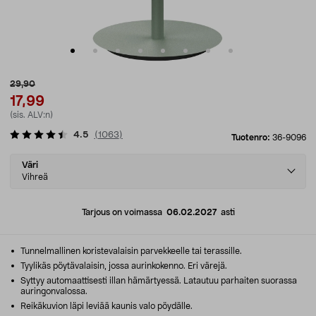
29,90
17,99
(sis. ALV:n)
4.5
(
1063
)
Tuotenro:
36-9096
Select
Väri
variant
Vihreä
Tarjous on voimassa
06.02.2027
asti
Tunnelmallinen koristevalaisin parvekkeelle tai terassille.
Tyylikäs pöytävalaisin, jossa aurinkokenno. Eri värejä.
Syttyy automaattisesti illan hämärtyessä. Latautuu parhaiten suorassa
auringonvalossa.
Reikäkuvion läpi leviää kaunis valo pöydälle.