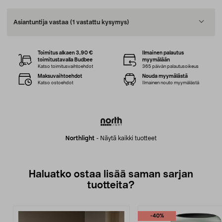
Asiantuntija vastaa
(1 vastattu kysymys)
Toimitus alkaen 3,90 €
Ilmainen palautus
toimitustavalla Budbee
myymälään
Katso toimitusvaihtoehdot
365 päivän palautusoikeus
Maksuvaihtoehdot
Nouda myymälästä
Katso ostoehdot
Ilmainen nouto myymälästä
Northlight
-
Näytä kaikki tuotteet
Haluatko ostaa lisää saman sarjan
tuotteita?
-40%