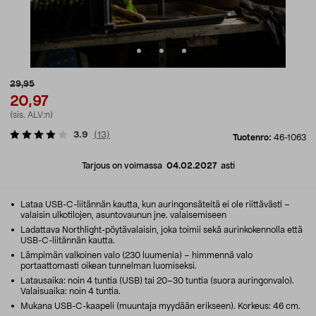
29,95
20,97
(sis. ALV:n)
3.9
(
13
)
Tuotenro:
46-1063
Tarjous on voimassa
04.02.2027
asti
Lataa USB-C-liitännän kautta, kun auringonsäteitä ei ole riittävästi –
valaisin ulkotilojen, asuntovaunun jne. valaisemiseen
Ladattava Northlight-pöytävalaisin, joka toimii sekä aurinkokennolla että
USB-C-liitännän kautta.
Lämpimän valkoinen valo (230 luumenia) – himmennä valo
portaattomasti oikean tunnelman luomiseksi.
Latausaika: noin 4 tuntia (USB) tai 20–30 tuntia (suora auringonvalo).
Valaisuaika: noin 4 tuntia.
Mukana USB-C-kaapeli (muuntaja myydään erikseen). Korkeus: 46 cm.