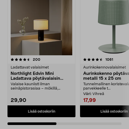
4.5viidestä
arvostelut
5.0viidestä
arvostelu
200
1061
tähdestä
t
Ladattavat valaisimet
Aurinkokennovalaisimet
Northlight Edvin Mini
Aurinkokenno pöytäval
Ladattava pöytävalaisin
metalli 15 x 25 cm
pellavaa, 21 cm
Valaise kauniisti ilman
Tunnelmallinen koristeval
seinäpistorasiaa – mökillä,
parvekkeelle t...
asuntovaunussa tai kotona. E...
Väri:
Vihreä
29,90
17,99
Lisää ostoskoriin
Lisää ostoskoriin