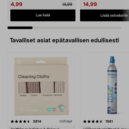
Trading H...
4,99
14,99
14,99
Lue lisää
Lisää ostoskoriin
Tavalliset asiat epätavallisen edullisesti
4.5viidestä
arvostelut
4.5viidestä
arvostelu
3814
1561
(1,00/kpl)
tähdestä
t