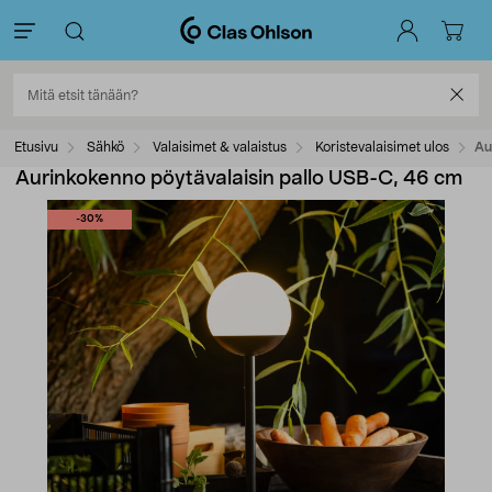
Etusivu
Sähkö
Valaisimet & valaistus
Koristevalaisimet ulos
Au
Aurinkokenno pöytävalaisin pallo USB-C, 46 cm
-30%