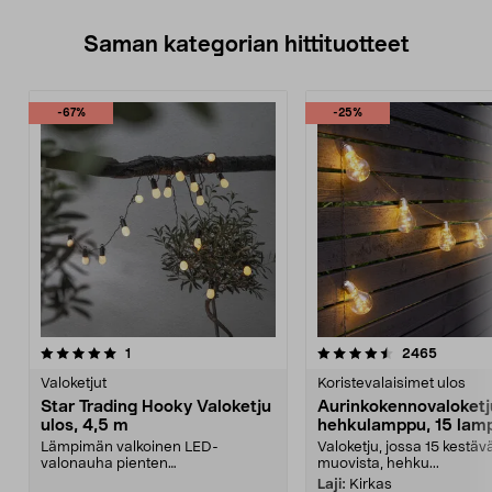
Saman kategorian hittituotteet
-67%
-25%
4.5 viidestä
arvostelut
4.5 viidestä
arvostel
1
2465
tähdestä
t
Valoketjut
Koristevalaisimet ulos
Star Trading Hooky Valoketju
Aurinkokennovaloketj
ulos, 4,5 m
hehkulamppu, 15 lam
7,2 m
Lämpimän valkoinen LED-
Valoketju, jossa 15 kestäv
valonauha pienten
muovista, hehku...
hehkulamppujen muodossa. Star
Laji:
Kirkas