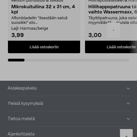
Keittiön puhdistus & tiskaus
Hiilihapotuslaitteet & mau
Mikrokuituliina 32 x 31 cm, 4
Hiilihappopatruuna tä
kpl
vaihto Wassermaxx, 6
Aftonbladetin "itsestään selvä
Täyttöpatruuna, joka ost
suosikki" siiv...
myymälästä – muista ott
patruuna mukaasi m...
Laji:
Harmaa/beige
-
3,99
3,00
Lisää ostoskoriin
Lisää ostoskoriin
Alatunniste
Asiakaspalvelu
Yleisiä kysymyksiä
Tietoa meistä
Ajankohtaista
Product
+