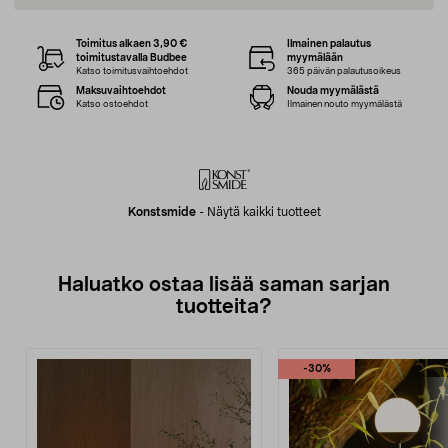
Toimitus alkaen 3,90 €
Ilmainen palautus
toimitustavalla Budbee
myymälään
Katso toimitusvaihtoehdot
365 päivän palautusoikeus
Maksuvaihtoehdot
Nouda myymälästä
Katso ostoehdot
Ilmainen nouto myymälästä
Konstsmide
-
Näytä kaikki tuotteet
Haluatko ostaa lisää saman sarjan
tuotteita?
-30%