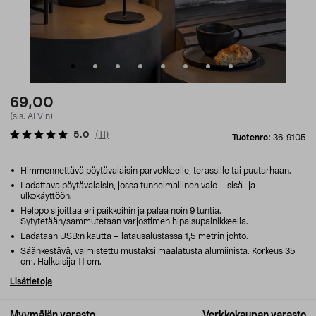
69,00
(sis. ALV:n)
5.0
(
11
)
Tuotenro:
36-9105
Himmennettävä pöytävalaisin parvekkeelle, terassille tai puutarhaan.
Ladattava pöytävalaisin, jossa tunnelmallinen valo – sisä- ja
ulkokäyttöön.
Helppo sijoittaa eri paikkoihin ja palaa noin 9 tuntia.
Sytytetään/sammutetaan varjostimen hipaisupainikkeella.
Ladataan USB:n kautta – latausalustassa 1,5 metrin johto.
Säänkestävä, valmistettu mustaksi maalatusta alumiinista. Korkeus 35
cm. Halkaisija 11 cm.
Lisätietoja
Myymälän varasto
Verkkokaupan varasto