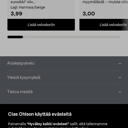
suosikki" siiv...
myymälästä – muista ott
patruuna mukaasi m...
Laji:
Harmaa/beige
3,99
3,00
Lisää ostoskoriin
Lisää ostoskoriin
Alatunniste
Asiakaspalvelu
Yleisiä kysymyksiä
Tietoa meistä
Ajankohtaista
Clas Ohlson käyttää evästeitä
Muut yrityksemme
Painamalla
”Hyväksy kaikki evästeet”
sallit, että tallennamme