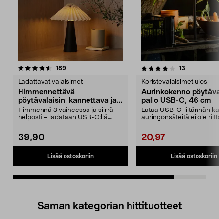
4.0viidestä
arvostelut
arvostelut
189
13
tähdestä
Ladattavat valaisimet
Koristevalaisimet ulos
Himmennettävä
Aurinkokenno pöytäva
pöytävalaisin, kannettava ja
pallo USB-C, 46 cm
ladattava
Himmennä 3 vaiheessa ja siirrä
Lataa USB-C-liitännän ka
helposti – ladataan USB-C:llä.
auringonsäteitä ei ole riit
Ladattava ja kanne...
valaisin ...
39,90
20,97
Lisää ostoskoriin
Lisää ostoskoriin
Saman kategorian hittituotteet