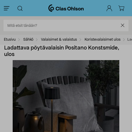
Etusivu
Sähkö
Valaisimet & valaistus
Koristevalaisimet ulos
La
Ladattava pöytävalaisin Positano Konstsmide,
ulos