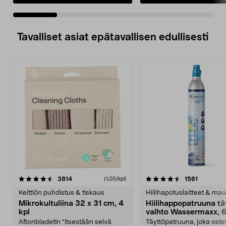
Tavalliset asiat epätavallisen edullisesti
4.5viidestä
arvostelut
4.5viidestä
arvostelu
3814
1561
(1,00/kpl)
tähdestä
t
Keittiön puhdistus & tiskaus
Hiilihapotuslaitteet & mau
Mikrokuituliina 32 x 31 cm, 4
Hiilihappopatruuna tä
kpl
vaihto Wassermaxx, 6
Aftonbladetin "itsestään selvä
Täyttöpatruuna, joka ost