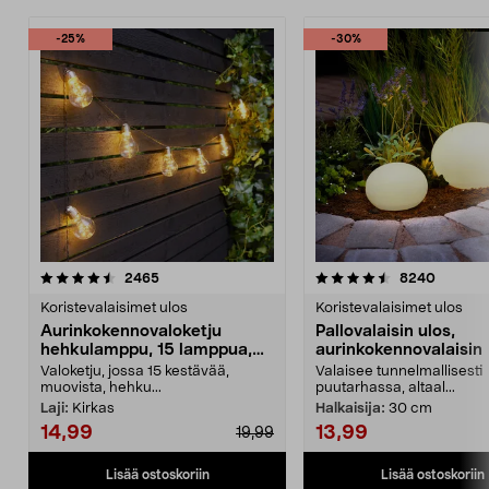
-25%
-30%
4.5 viidestä
arvostelut
4.5 viidestä
arvostel
2465
8240
tähdestä
t
Koristevalaisimet ulos
Koristevalaisimet ulos
Aurinkokennovaloketju
Pallovalaisin ulos,
hehkulamppu, 15 lamppua,
aurinkokennovalaisin
7,2 m
Valoketju, jossa 15 kestävää,
Valaisee tunnelmallisesti
muovista, hehku...
puutarhassa, altaal...
Laji:
Kirkas
Halkaisija:
30 cm
14,99
13,99
19,99
Lisää ostoskoriin
Lisää ostoskoriin