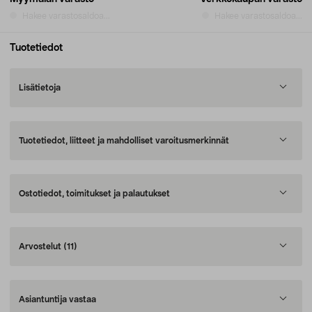
Hakee varastosaldoa...
Hakee varastosaldoa...
Tuotetiedot
Lisätietoja
Tuotetiedot, liitteet ja mahdolliset varoitusmerkinnät
Ostotiedot, toimitukset ja palautukset
Arvostelut
(11)
Asiantuntija vastaa