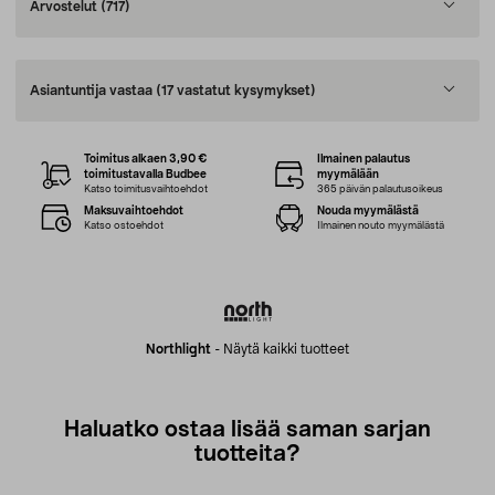
Arvostelut
(717)
Asiantuntija vastaa
(17 vastatut kysymykset)
Toimitus alkaen 3,90 €
Ilmainen palautus
toimitustavalla Budbee
myymälään
Katso toimitusvaihtoehdot
365 päivän palautusoikeus
Maksuvaihtoehdot
Nouda myymälästä
Katso ostoehdot
Ilmainen nouto myymälästä
Northlight
-
Näytä kaikki tuotteet
Haluatko ostaa lisää saman sarjan
tuotteita?