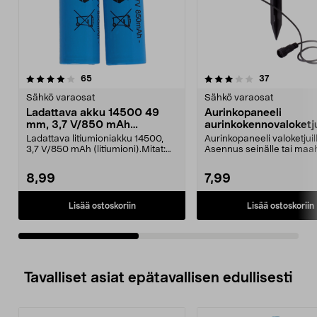
3.5viidestä
arvostelut
2.0viidestä
arvostelut
65
37
tähdestä
t
Sähkö varaosat
Sähkö varaosat
Ladattava akku 14500 49
Aurinkopaneeli
mm, 3,7 V/850 mAh
aurinkokennovaloketj
litiumioni, 2 kpl
Ladattava litiumioniakku 14500,
Aurinkopaneeli valoketjuil
3,7 V/850 mAh (litiumioni).Mitat:
Asennus seinälle tai maa
49 x 14 mmSopi...
Syttyy ja sammuu auto...
8,99
7,99
Lisää ostoskoriin
Lisää ostoskoriin
Tavalliset asiat epätavallisen edullisesti