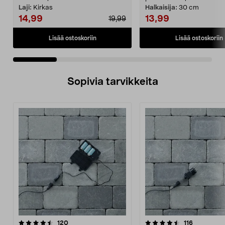
Laji:
Kirkas
Halkaisija:
30 cm
14,99
13,99
19,99
Lisää ostoskoriin
Lisää ostoskoriin
Sopivia tarvikkeita
4.5viidestä
arvostelut
4.5viidestä
arvostelut
120
116