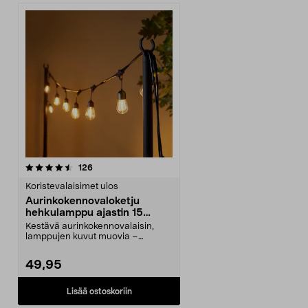
arvostelut
126
Koristevalaisimet ulos
Aurinkokennovaloketju
hehkulamppu ajastin 15
lamppua 11 m
Kestävä aurinkokennovalaisin,
lamppujen kuvut muovia –
juhlatelttaan, terassille...
49,95
Lisää ostoskoriin