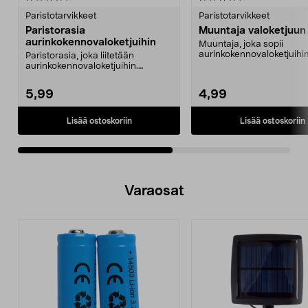
tähdestä
t
Paristotarvikkeet
Paristotarvikkeet
Paristorasia
Muuntaja valoketjuun
aurinkokennovaloketjuihin
Muuntaja, joka sopii
aurinkokennovaloketjuih
Paristorasia, joka liitetään
kätevää! Valoketjun jatkuv
aurinkokennovaloketjuihin.
Mahdollistaa valoketjun ...
5,99
4,99
Lisää ostoskoriin
Lisää ostoskoriin
Varaosat