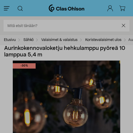
Etusivu
Sähkö
Valaisimet & valaistus
Koristevalaisimet ulos
Au
Aurinkokennovaloketju hehkulamppu pyöreä 10
lamppua 5,4 m
-30%