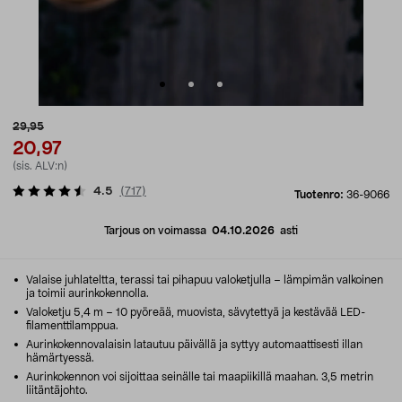
29,95
20,97
(sis. ALV:n)
4.5
(
717
)
Tuotenro:
36-9066
Tarjous on voimassa
04.10.2026
asti
Valaise juhlateltta, terassi tai pihapuu valoketjulla – lämpimän valkoinen
ja toimii aurinkokennolla.
Valoketju 5,4 m – 10 pyöreää, muovista, sävytettyä ja kestävää LED-
filamenttilamppua.
Aurinkokennovalaisin latautuu päivällä ja syttyy automaattisesti illan
hämärtyessä.
Aurinkokennon voi sijoittaa seinälle tai maapiikillä maahan. 3,5 metrin
liitäntäjohto.