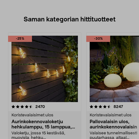
Saman kategorian hittituotteet
-25%
-30%
4.5 viidestä
arvostelut
4.5 viidestä
arvostel
2470
8247
tähdestä
t
Koristevalaisimet ulos
Koristevalaisimet ulos
Aurinkokennovaloketju
Pallovalaisin ulos,
hehkulamppu, 15 lamppua,
aurinkokennovalaisin
7,2 m
Valoketju, jossa 15 kestävää,
Valaisee tunnelmallisesti
muovista, hehku...
puutarhassa, altaal...