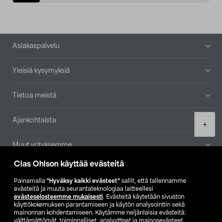
Alatunniste
Asiakaspalvelu
Yleisiä kysymyksiä
Tietoa meistä
Ajankohtaista
Product
+
quantity
Muut yrityksemme
Clas Ohlson käyttää evästeitä
Etsi myymälä
Painamalla
”Hyväksy kaikki evästeet”
sallit, että tallennamme
evästeitä ja muuta seurantateknologiaa laitteellesi
SE
NO
FI
evästeselosteemme mukaisesti
. Evästeitä käytetään sivuston
käyttökokemuksen parantamiseen ja käytön analysointiin sekä
FI
SV
mainonnan kohdentamiseen. Käytämme neljänlaisia evästeitä:
välttämättömät, toiminnalliset, analyyttiset ja mainosevästeet.