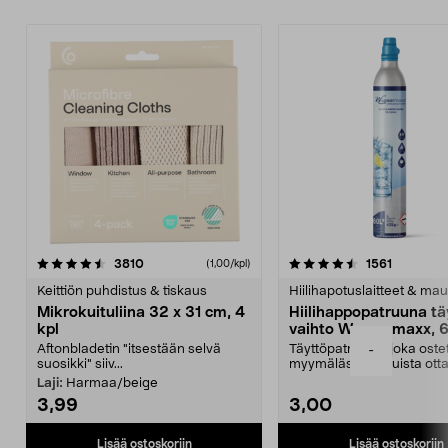
4.5viidestä
arvostelut
4.5viidestä
arvostelu
3810
1561
(1,00/kpl)
tähdestä
t
Keittiön puhdistus & tiskaus
Hiilihapotuslaitteet & mau
Mikrokuituliina 32 x 31 cm, 4
Hiilihappopatruuna tä
kpl
vaihto Wassermaxx, 6
Aftonbladetin "itsestään selvä
Täyttöpatruuna, joka ost
-
suosikki" siiv...
myymälästä – muista ott
patruuna mukaasi m...
Laji:
Harmaa/beige
3,99
3,00
Lisää ostoskoriin
Lisää ostoskoriin