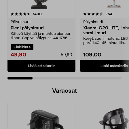
4.5 viidestä
arvostelut
4.5 viidestä
arvostelut
1400
254
tähdestä
t
Pölynimurit
Pölynimurit
Pieni pölynimuri
Xiaomi G20 LITE, Joh
varsi-imuri
Kätevä käyttää ja mahtuu pieneen
tilaan. Sopiva pölypussi 44-1786-
Kevyt, suuri imuteho, LED
5. Kompakti pö...
peräti 40–45 minuuttia
Klubihinta
käyttöaikaa vakiotilass...
49,90
109,00
59,90
Lisää ostoskoriin
Lisää ostoskoriin
Varaosat