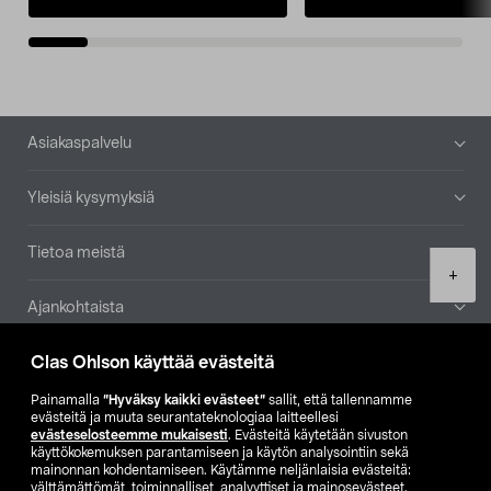
Alatunniste
Asiakaspalvelu
Yleisiä kysymyksiä
Tietoa meistä
Product
+
quantity
Ajankohtaista
Clas Ohlson käyttää evästeitä
Muut yrityksemme
Painamalla
”Hyväksy kaikki evästeet”
sallit, että tallennamme
Etsi myymälä
evästeitä ja muuta seurantateknologiaa laitteellesi
evästeselosteemme mukaisesti
. Evästeitä käytetään sivuston
käyttökokemuksen parantamiseen ja käytön analysointiin sekä
mainonnan kohdentamiseen. Käytämme neljänlaisia evästeitä:
SE
NO
FI
välttämättömät, toiminnalliset, analyyttiset ja mainosevästeet.