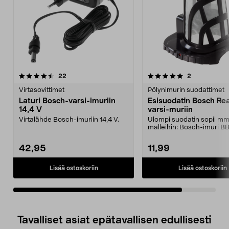
5.0viidestä
arvostelut
arvostelut
22
2
tähdestä
Virtasovittimet
Pölynimurin suodattimet
Laturi Bosch-varsi-imuriin
Esisuodatin Bosch Rea
14,4 V
varsi-muriin
Virtalähde Bosch-imuriin 14,4 V.
Ulompi suodatin sopii mm
malleihin: Bosch-imuri 
42,95
11,99
Lisää ostoskoriin
Lisää ostoskoriin
Tavalliset asiat epätavallisen edullisesti