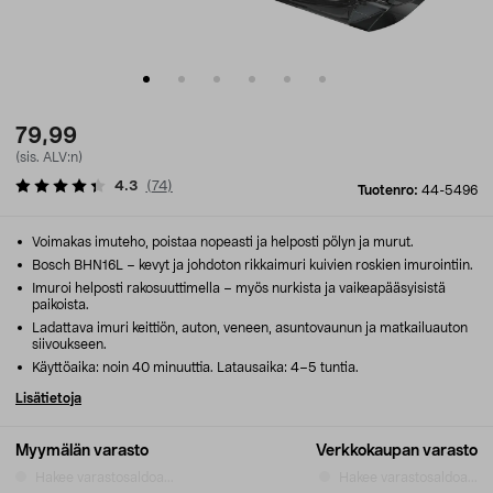
79,99
(sis. ALV:n)
4.3
(
74
)
Tuotenro:
44-5496
Voimakas imuteho, poistaa nopeasti ja helposti pölyn ja murut.
Bosch BHN16L – kevyt ja johdoton rikkaimuri kuivien roskien imurointiin.
Imuroi helposti rakosuuttimella – myös nurkista ja vaikeapääsyisistä
paikoista.
Ladattava imuri keittiön, auton, veneen, asuntovaunun ja matkailuauton
siivoukseen.
Käyttöaika: noin 40 minuuttia. Latausaika: 4–5 tuntia.
Lisätietoja
Myymälän varasto
Verkkokaupan varasto
Hakee varastosaldoa...
Hakee varastosaldoa...