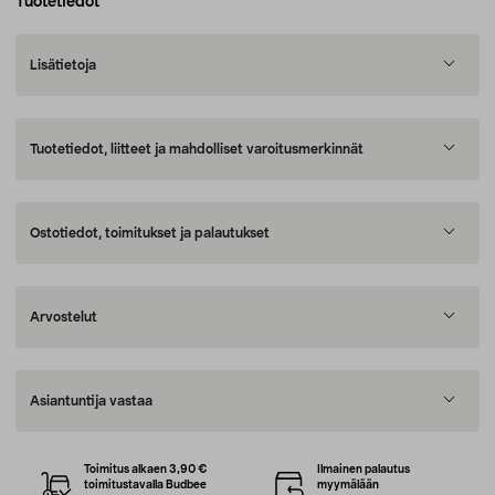
Tuotetiedot
Lisätietoja
Tuotetiedot, liitteet ja mahdolliset varoitusmerkinnät
Ostotiedot, toimitukset ja palautukset
Arvostelut
Asiantuntija vastaa
Toimitus alkaen 3,90 €
Ilmainen palautus
toimitustavalla Budbee
myymälään