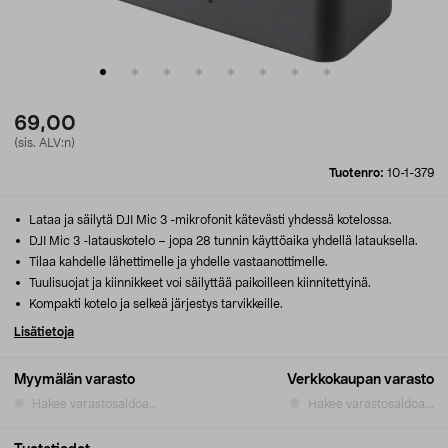
69,00
(sis. ALV:n)
Tuotenro:
10-1-379
Lataa ja säilytä DJI Mic 3 -mikrofonit kätevästi yhdessä kotelossa.
DJI Mic 3 -latauskotelo – jopa 28 tunnin käyttöaika yhdellä latauksella.
Tilaa kahdelle lähettimelle ja yhdelle vastaanottimelle.
Tuulisuojat ja kiinnikkeet voi säilyttää paikoilleen kiinnitettyinä.
Kompakti kotelo ja selkeä järjestys tarvikkeille.
Lisätietoja
Myymälän varasto
Verkkokaupan varasto
Hakee varastosaldoa...
Hakee varastosaldoa...