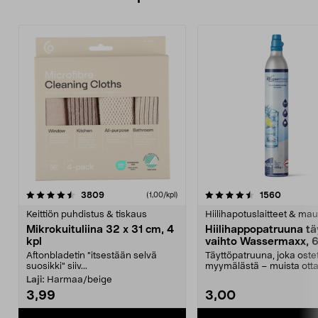
4.5viidestä
arvostelut
4.5viidestä
arvostel
3809
1560
(1,00/kpl)
tähdestä
t
Keittiön puhdistus & tiskaus
Hiilihapotuslaitteet & mau
Mikrokuituliina 32 x 31 cm, 4
Hiilihappopatruuna tä
kpl
vaihto Wassermaxx, 6
Aftonbladetin "itsestään selvä
Täyttöpatruuna, joka ost
suosikki" siiv...
myymälästä – muista ott
patruuna mukaasi m...
Laji:
Harmaa/beige
3,99
3,00