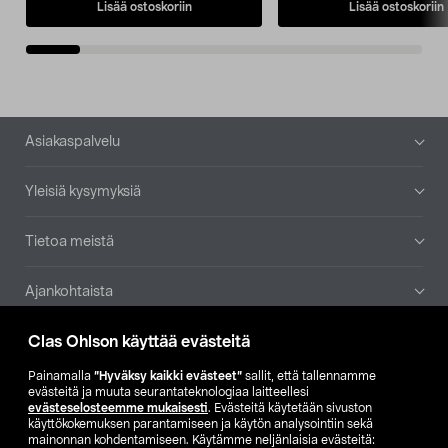
Lisää ostoskoriin
Lisää ostoskoriin
Alatunniste
Asiakaspalvelu
Yleisiä kysymyksiä
Tietoa meistä
Ajankohtaista
Clas Ohlson käyttää evästeitä
Muut yrityksemme
Painamalla
”Hyväksy kaikki evästeet”
sallit, että tallennamme
Etsi myymälä
evästeitä ja muuta seurantateknologiaa laitteellesi
evästeselosteemme mukaisesti
. Evästeitä käytetään sivuston
käyttökokemuksen parantamiseen ja käytön analysointiin sekä
mainonnan kohdentamiseen. Käytämme neljänlaisia evästeitä:
SE
NO
FI