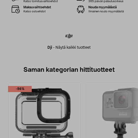
Katso toimitusvaihtoehdot
365 päivän palautusoikeus
Maksuvaihtoehdot
Nouda myymälästä
Katso ostoehdot
Ilmainen nouto myymälästä
Dji
-
Näytä kaikki tuotteet
Saman kategorian hittituotteet
-56%