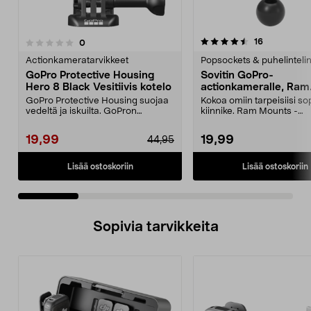
4.5 viidestä
4.0 viidestä
arvostelut
16
arvostelut
0
tähdestä
t
Actionkameratarvikkeet
Popsockets & puhelinteli
GoPro Protective Housing
Sovitin GoPro-
Hero 8 Black Vesitiivis kotelo
actionkameralle, Ram
Mounts
GoPro Protective Housing suojaa
Kokoa omiin tarpeisiisi so
vedeltä ja iskuilta. GoPron
kiinnike. Ram Mounts -
alkuperäinen kuori H...
kiinnitysjärjestelmään, 1":..
19,99
19,99
44,95
Lisää ostoskoriin
Lisää ostoskoriin
Sopivia tarvikkeita