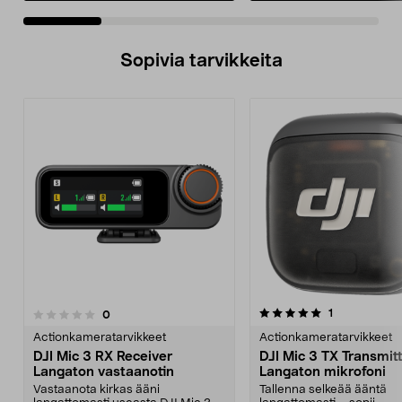
Sopivia tarvikkeita
5.0viidestä
arvostelut
1
arvostelut
0
0.0 viidestä
tähdestä
t
Actionkameratarvikkeet
Actionkameratarvikkeet
DJI Mic 3 RX Receiver
DJI Mic 3 TX Transmit
Langaton vastaanotin
Langaton mikrofoni
Vastaanota kirkas ääni
Tallenna selkeää ääntä