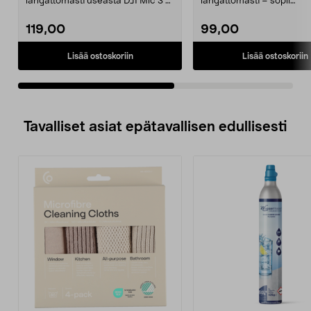
langattomasti useasta DJI Mic 3 -
langattomasti – sopii
mikrofonista. DJI Mic 3 ...
vloggaamiseen ja haastatt
D...
119,00
99,00
Lisää ostoskoriin
Lisää ostoskoriin
Tavalliset asiat epätavallisen edullisesti