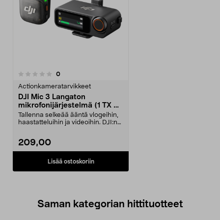
arvostelut
0
Actionkameratarvikkeet
DJI Mic 3 Langaton
mikrofonijärjestelmä (1 TX + 1
RX)
Tallenna selkeää ääntä vlogeihin,
haastatteluihin ja videoihin. DJI:n
langaton m...
209,00
Lisää ostoskoriin
Saman kategorian hittituotteet