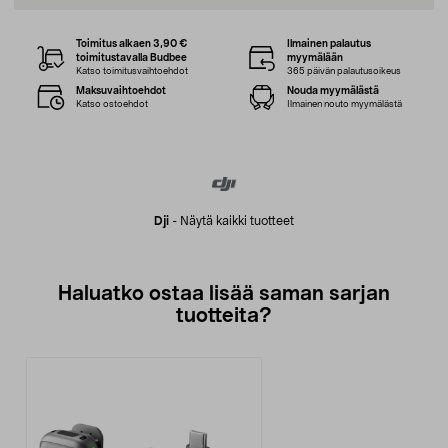
Toimitus alkaen 3,90 €
Ilmainen palautus
toimitustavalla Budbee
myymälään
Katso toimitusvaihtoehdot
365 päivän palautusoikeus
Maksuvaihtoehdot
Nouda myymälästä
Katso ostoehdot
Ilmainen nouto myymälästä
Dji
-
Näytä kaikki tuotteet
Haluatko ostaa lisää saman sarjan
tuotteita?