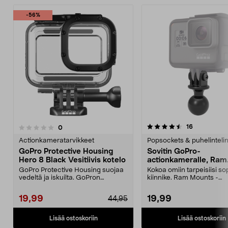
-56%
4.5 viidestä
4.0 viidestä
arvostelut
16
arvostelut
0
tähdestä
t
Actionkameratarvikkeet
Popsockets & puhelinteli
GoPro Protective Housing
Sovitin GoPro-
Hero 8 Black Vesitiivis kotelo
actionkameralle, Ram
Mounts
GoPro Protective Housing suojaa
Kokoa omiin tarpeisiisi so
vedeltä ja iskuilta. GoPron
kiinnike. Ram Mounts -
alkuperäinen kuori H...
kiinnitysjärjestelmään, 1":..
19,99
19,99
44,95
Lisää ostoskoriin
Lisää ostoskoriin