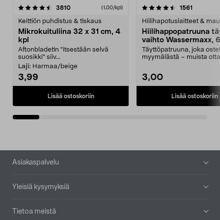
4.5viidestä
arvostelut
4.5viidestä
arvostelu
3810
1561
(1,00/kpl)
tähdestä
t
Keittiön puhdistus & tiskaus
Hiilihapotuslaitteet & mau
Mikrokuituliina 32 x 31 cm, 4
Hiilihappopatruuna tä
kpl
vaihto Wassermaxx, 6
Aftonbladetin "itsestään selvä
Täyttöpatruuna, joka ost
suosikki" siiv...
myymälästä – muista ott
patruuna mukaasi m...
Laji:
Harmaa/beige
3,99
3,00
Lisää ostoskoriin
Lisää ostoskoriin
Alatunniste
Asiakaspalvelu
Yleisiä kysymyksiä
Tietoa meistä