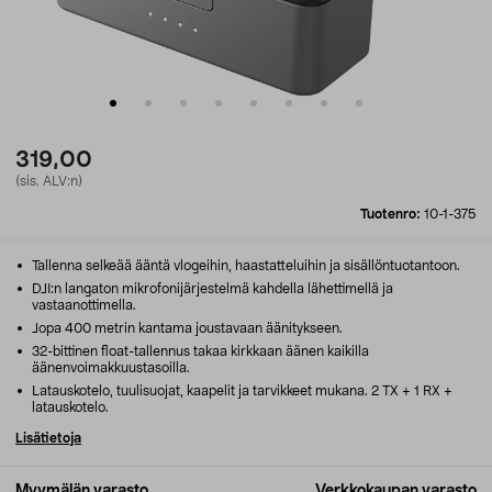
319,00
(sis. ALV:n)
Tuotenro:
10-1-375
Tallenna selkeää ääntä vlogeihin, haastatteluihin ja sisällöntuotantoon.
DJI:n langaton mikrofonijärjestelmä kahdella lähettimellä ja
vastaanottimella.
Jopa 400 metrin kantama joustavaan äänitykseen.
32-bittinen float-tallennus takaa kirkkaan äänen kaikilla
äänenvoimakkuustasoilla.
Latauskotelo, tuulisuojat, kaapelit ja tarvikkeet mukana. 2 TX + 1 RX +
latauskotelo.
Lisätietoja
Myymälän varasto
Verkkokaupan varasto