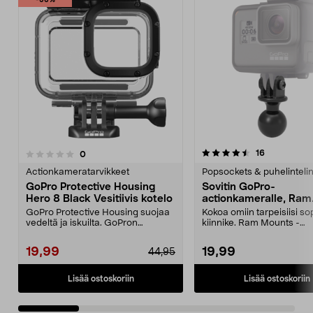
-56%
4.5 viidestä
4.0 viidestä
arvostelut
16
arvostelut
0
tähdestä
t
Actionkameratarvikkeet
Popsockets & puhelinteli
GoPro Protective Housing
Sovitin GoPro-
Hero 8 Black Vesitiivis kotelo
actionkameralle, Ram
Mounts
GoPro Protective Housing suojaa
Kokoa omiin tarpeisiisi so
vedeltä ja iskuilta. GoPron
kiinnike. Ram Mounts -
alkuperäinen kuori H...
kiinnitysjärjestelmään, 1":..
19,99
19,99
44,95
Lisää ostoskoriin
Lisää ostoskoriin