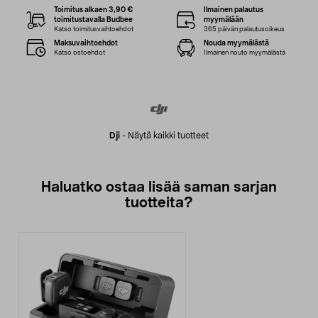
Toimitus alkaen 3,90 €
Ilmainen palautus
toimitustavalla Budbee
myymälään
Katso toimitusvaihtoehdot
365 päivän palautusoikeus
Maksuvaihtoehdot
Nouda myymälästä
Katso ostoehdot
Ilmainen nouto myymälästä
Dji
-
Näytä kaikki tuotteet
Haluatko ostaa lisää saman sarjan
tuotteita?