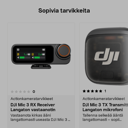
Sopivia tarvikkeita
5.0viidestä
arvostelut
1
arvostelut
0
0.0 viidestä
tähdestä
t
Actionkameratarvikkeet
Actionkameratarvikkeet
DJI Mic 3 RX Receiver
DJI Mic 3 TX Transmit
Langaton vastaanotin
Langaton mikrofoni
Vastaanota kirkas ääni
Tallenna selkeää ääntä
langattomasti useasta DJI Mic 3 -
langattomasti – sopii
mikrofonista. DJI Mic 3 ...
vloggaamiseen ja haastatt