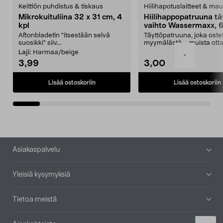
Keittiön puhdistus & tiskaus
Hiilihapotuslaitteet & mau
Mikrokuituliina 32 x 31 cm, 4
Hiilihappopatruuna tä
kpl
vaihto Wassermaxx, 6
Aftonbladetin "itsestään selvä
Täyttöpatruuna, joka ost
suosikki" siiv...
myymälästä – muista ott
patruuna mukaasi m...
Laji:
Harmaa/beige
-
3,99
3,00
Lisää ostoskoriin
Lisää ostoskoriin
Alatunniste
Asiakaspalvelu
Yleisiä kysymyksiä
Tietoa meistä