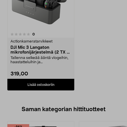
arvostelut
0
Actionkameratarvikkeet
DJI Mic 3 Langaton
mikrofonijärjestelmä (2 TX +
1 RX + latauskotelo)
Tallenna selkeää ääntä vlogeihin,
haastatteluihin ja
sisällöntuotantoon. DJI:n l...
319,00
Lisää ostoskoriin
Saman kategorian hittituotteet