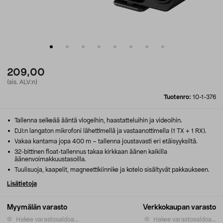
209,00
(sis. ALV:n)
Tuotenro:
10-1-376
Tallenna selkeää ääntä vlogeihin, haastatteluihin ja videoihin.
DJI:n langaton mikrofoni lähettimellä ja vastaanottimella (1 TX + 1 RX).
Vakaa kantama jopa 400 m – tallenna joustavasti eri etäisyyksiltä.
32-bittinen float-tallennus takaa kirkkaan äänen kaikilla
äänenvoimakkuustasoilla.
Tuulisuoja, kaapelit, magneettikiinnike ja kotelo sisältyvät pakkaukseen.
Lisätietoja
Myymälän varasto
Verkkokaupan varasto
Hakee varastosaldoa...
Hakee varastosaldoa...