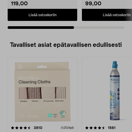
D...
119,00
99,00
Lisää ostoskoriin
Lisää ostoskoriin
Tavalliset asiat epätavallisen edullisesti
4.5viidestä
arvostelut
4.5viidestä
arvostelu
3810
1561
(1,00/kpl)
tähdestä
t