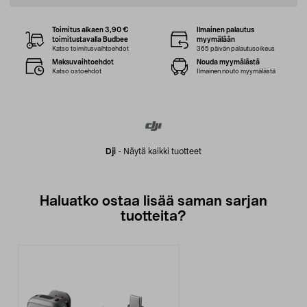
Toimitus alkaen 3,90 €
Ilmainen palautus
toimitustavalla Budbee
myymälään
Katso toimitusvaihtoehdot
365 päivän palautusoikeus
Maksuvaihtoehdot
Nouda myymälästä
Katso ostoehdot
Ilmainen nouto myymälästä
Dji
-
Näytä kaikki tuotteet
Haluatko ostaa lisää saman sarjan
tuotteita?