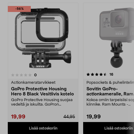
-56%
4.5 viidestä
4.0 viidestä
arvostelut
16
arvostelut
0
tähdestä
t
Actionkameratarvikkeet
Popsockets & puhelinteli
GoPro Protective Housing
Sovitin GoPro-
Hero 8 Black Vesitiivis kotelo
actionkameralle, Ram
Mounts
GoPro Protective Housing suojaa
Kokoa omiin tarpeisiisi so
vedeltä ja iskuilta. GoPron
kiinnike. Ram Mounts -
alkuperäinen kuori H...
kiinnitysjärjestelmään, 1":..
19,99
19,99
44,95
Lisää ostoskoriin
Lisää ostoskoriin