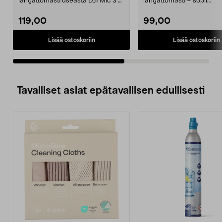
langattomasti useasta DJI Mic 3 -
langattomasti – sopii
mikrofonista. DJI Mic 3 ...
vloggaamiseen ja haastatt
D...
119,00
99,00
Lisää ostoskoriin
Lisää ostoskoriin
Tavalliset asiat epätavallisen edullisesti