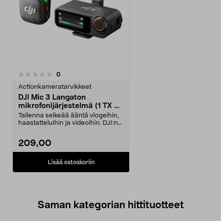
arvostelut
0
Actionkameratarvikkeet
DJI Mic 3 Langaton
mikrofonijärjestelmä (1 TX + 1
RX)
Tallenna selkeää ääntä vlogeihin,
haastatteluihin ja videoihin. DJI:n
langaton m...
209,00
Lisää ostoskoriin
Saman kategorian hittituotteet