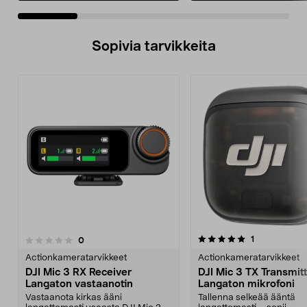
Sopivia tarvikkeita
5.0viidestä
arvostelut
1
arvostelut
0
0.0 viidestä
tähdestä
t
Actionkameratarvikkeet
Actionkameratarvikkeet
DJI Mic 3 RX Receiver
DJI Mic 3 TX Transmit
Langaton vastaanotin
Langaton mikrofoni
Vastaanota kirkas ääni
Tallenna selkeää ääntä