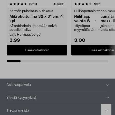
4.5viidestä
arvostelut
4.5viidestä
arvostelu
3810
1561
(1,00/kpl)
tähdestä
t
Keittiön puhdistus & tiskaus
Hiilihapotuslaitteet & mau
Mikrokuituliina 32 x 31 cm, 4
Hiilihappopatruuna tä
-
kpl
vaihto Wassermaxx, 6
Aftonbladetin "itsestään selvä
Täyttöpatruuna, joka ost
suosikki" siiv...
myymälästä – muista ott
patruuna mukaasi m...
Laji:
Harmaa/beige
3,99
3,00
Lisää ostoskoriin
Lisää ostoskoriin
Alatunniste
Asiakaspalvelu
Yleisiä kysymyksiä
Product
+
Tietoa meistä
quantity