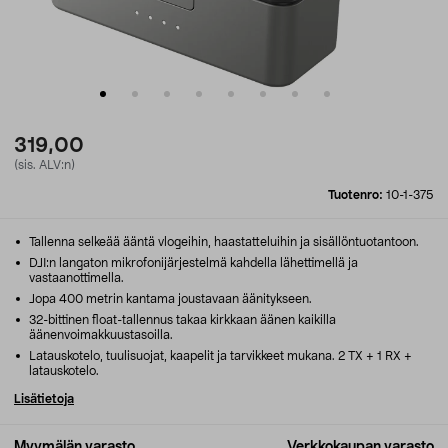
319,00
(sis. ALV:n)
Tuotenro:
10-1-375
Tallenna selkeää ääntä vlogeihin, haastatteluihin ja sisällöntuotantoon.
DJI:n langaton mikrofonijärjestelmä kahdella lähettimellä ja
vastaanottimella.
Jopa 400 metrin kantama joustavaan äänitykseen.
32-bittinen float-tallennus takaa kirkkaan äänen kaikilla
äänenvoimakkuustasoilla.
Latauskotelo, tuulisuojat, kaapelit ja tarvikkeet mukana. 2 TX + 1 RX +
latauskotelo.
Lisätietoja
Myymälän varasto
Verkkokaupan varasto