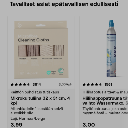
Tavalliset asiat epätavallisen edullisesti
4.5viidestä
arvostelut
4.5viidestä
arvostelu
3814
1561
(1,00/kpl)
tähdestä
t
Keittiön puhdistus & tiskaus
Hiilihapotuslaitteet & mau
Mikrokuituliina 32 x 31 cm, 4
Hiilihappopatruuna tä
kpl
vaihto Wassermaxx, 6
Aftonbladetin "itsestään selvä
Täyttöpatruuna, joka ost
suosikki" siiv...
myymälästä – muista ott
patruuna mukaasi m...
Laji:
Harmaa/beige
3,99
3,00