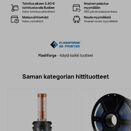
Toimitus alkaen 3,90 €
Ilmainen palautus
toimitustavalla Budbee
myymälään
Katso toimitusvaihtoehdot
365 päivän palautusoikeus
Maksuvaihtoehdot
Nouda myymälästä
Katso ostoehdot
Ilmainen nouto myymälästä
Flashforge
-
Näytä kaikki tuotteet
Saman kategorian hittituotteet