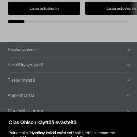
Lisää ostoskoriin
Lisää ostoskoriin
Alatunniste
Asiakaspalvelu
Yleisiä kysymyksiä
Tietoa meistä
Ajankohtaista
Muut yrityksemme
Clas Ohlson käyttää evästeitä
Etsi myymälä
Painamalla
”Hyväksy kaikki evästeet”
sallit, että tallennamme