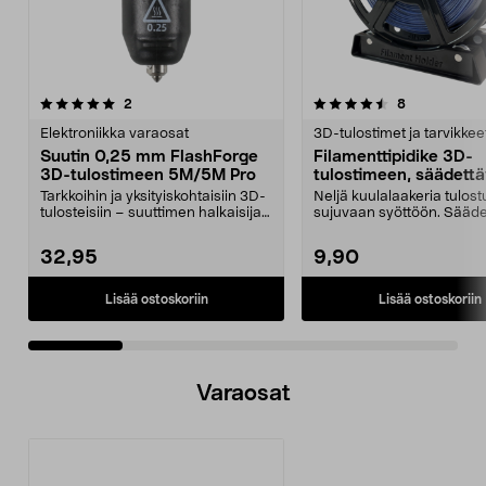
4.5 viidestä
arvostelut
5.0 viidestä
arvostelut
2
8
tähdestä
t
Elektroniikka varaosat
3D-tulostimet ja tarvikkee
Suutin 0,25 mm FlashForge
Filamenttipidike 3D-
3D-tulostimeen 5M/5M Pro
tulostimeen, säädett
Tarkkoihin ja yksityiskohtaisiin 3D-
Neljä kuulalaakeria tulos
tulosteisiin – suuttimen halkaisija
sujuvaan syöttöön. Sääde
0,25 mm....
leveys – jopa 1...
32,95
9,90
Lisää ostoskoriin
Lisää ostoskoriin
Varaosat