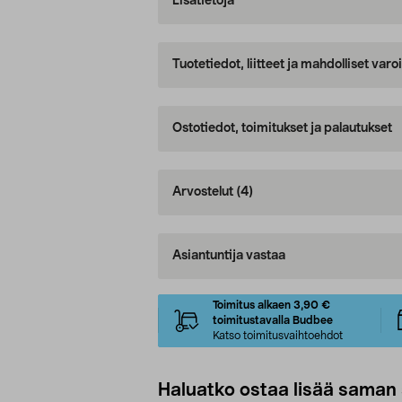
Lisätietoja
Tuotetiedot, liitteet ja mahdolliset var
Ostotiedot, toimitukset ja palautukset
Arvostelut
(4)
Asiantuntija vastaa
Toimitus alkaen 3,90 €
toimitustavalla Budbee
Katso toimitusvaihtoehdot
Haluatko ostaa lisää saman 