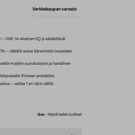
Verkkokaupan varasto
Hakee varastosaldoa...
n – DSP, 14-alueinen EQ ja säädettävät
– räätälöi autosi äänentoisto tarpeidesi
dellä musiikin suoratoistoon ja handsfree-
tiohjaukselle (Pioneer-protokolla).
stus – valitse 7 eri värin välillä.
Gas
-
Näytä kaikki tuotteet