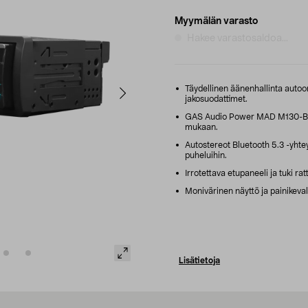
Myymälän varasto
Hakee varastosaldoa...
Täydellinen äänenhallinta autoo
jakosuodattimet.
GAS Audio Power MAD M130-BTN 
mukaan.
Autostereot Bluetooth 5.3 -yhtey
puheluihin.
Irrotettava etupaneeli ja tuki rat
Monivärinen näyttö ja painikevalai
Lisätietoja