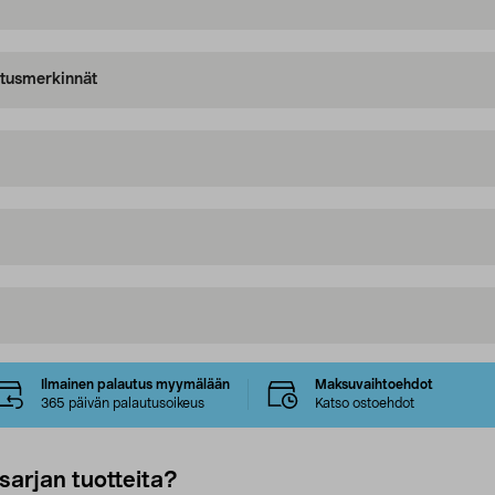
oitusmerkinnät
Ilmainen palautus myymälään
Maksuvaihtoehdot
365 päivän palautusoikeus
Katso ostoehdot
sarjan tuotteita?