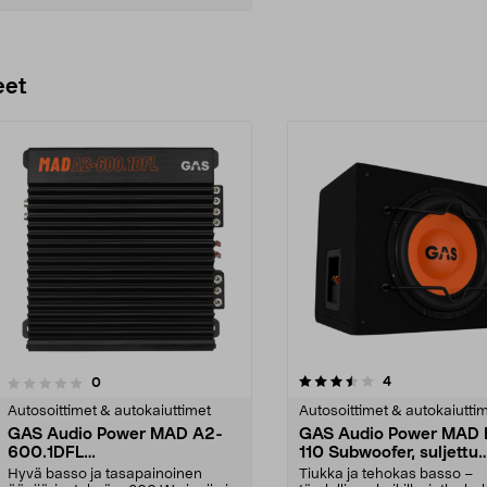
Lisää ostoskoriin
eet
3.5 viidestä
4.0 viidestä
arvostelut
4
arvostelut
0
tähdestä
Autosoittimet & autokaiuttimet
Autosoittimet & autokaiutti
GAS Audio Power MAD A2-
GAS Audio Power MAD 
600.1DFL
110 Subwoofer, suljettu
Monopäätevahvistin, 600W
kotelo, 10 tuumaa, 250
Hyvä basso ja tasapainoinen
Tiukka ja tehokas basso –