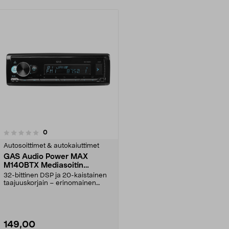
arvostelut
0
Autosoittimet & autokaiuttimet
GAS Audio Power MAX
M140BTX Mediasoitin
Bluetooth, USB, DSP
32-bittinen DSP ja 20-kaistainen
taajuuskorjain – erinomainen
äänen hallinta aut...
149,00