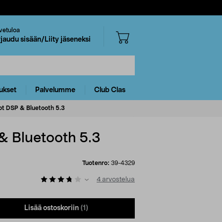
vetuloa
rjaudu sisään/Liity jäseneksi
ukset
Palvelumme
Club Clas
t DSP & Bluetooth 5.3
 Bluetooth 5.3
Tuotenro:
39-4329
4
arvostelua
Lisää ostoskoriin
(1)