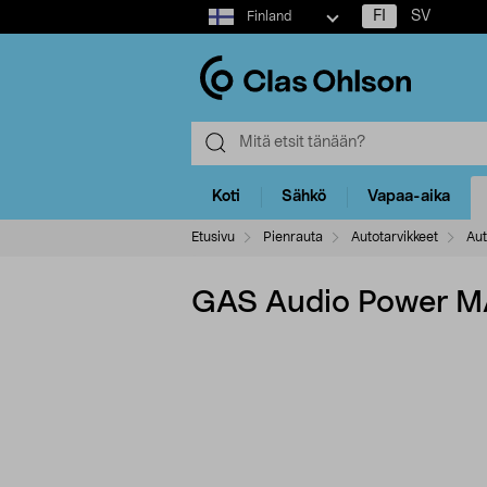
Select
FI
SV
Finland
market
Koti
Sähkö
Vapaa-aika
Etusivu
Pienrauta
Autotarvikkeet
Aut
GAS Audio Power MA