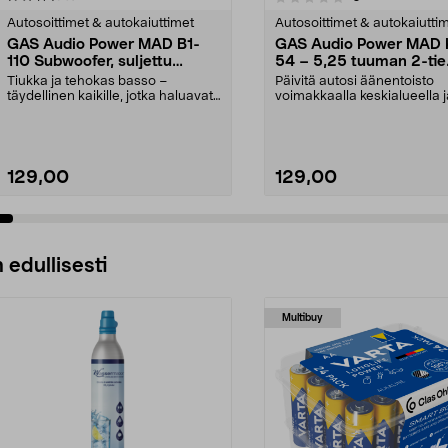
tähdestä
Autosoittimet & autokaiuttimet
Autosoittimet & autokaiutti
GAS Audio Power MAD B1-
GAS Audio Power MAD 
110 Subwoofer, suljettu
54 – 5,25 tuuman 2-tie
kotelo, 10 tuumaa, 250 W
kaiutinsarja
Tiukka ja tehokas basso –
Päivitä autosi äänentoisto
RMS
autostereojärjestelmiin
täydellinen kaikille, jotka haluavat
voimakkaalla keskialueella j
kompaktin subwoof...
selkeällä diskantilla. ...
129,00
129,00
Lisää ostoskoriin
Lisää ostoskoriin
 edullisesti
Multibuy