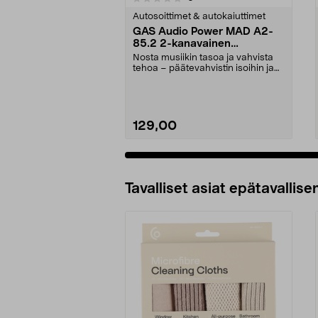
tähdestä
tähdestä
Autosoittimet & autokaiuttimet
GAS Audio Power MAD A2-
85.2 2-kanavainen
päätevahvistin, 2 x 85 W
Nosta musiikin tasoa ja vahvista
RMS
tehoa – päätevahvistin isoihin ja
pieniin äänij...
129,00
Lisää ostoskoriin
Tavalliset asiat epätavallisen