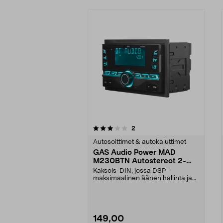
0viidestä
arvostelut
2
0.0viidestä
tähdestä
tähdestä
Autosoittimet & autokaiuttimet
GAS Audio Power MAD
M230BTN Autostereot 2-
DIN, BT, USB, AUX, DSP
Kaksois-DIN, jossa DSP –
maksimaalinen äänen hallinta ja
helpot ohjaimet autoon ...
149,00