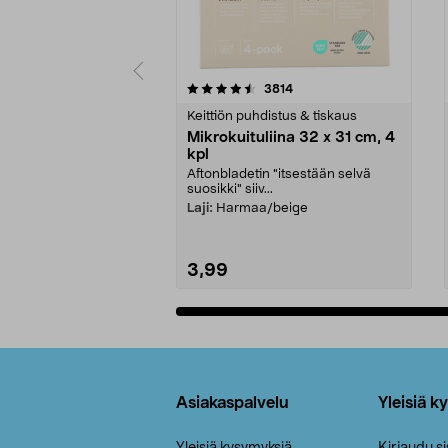
5viidestä
4.5viidestä
arvostelut
3814
tähdestä
tähdestä
Keittiön puhdistus & tiskaus
Mikrokuituliina 32 x 31 cm, 4
kpl
Aftonbladetin "itsestään selvä
suosikki" siiv...
Laji:
Harmaa/beige
3,99
Lisää ostoskoriin
Alatunniste
Asiakaspalvelu
Yleisiä k
Yleisiä kysymyksiä
Kirjaudu s