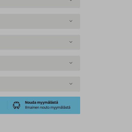
Nouda myymälästä
Ilmainen nouto myymälästä