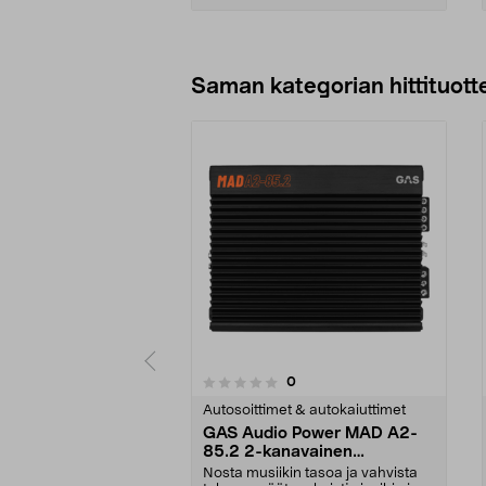
Lisää ostoskoriin
Saman kategorian hittituott
arvostelut
0
0 viidestä
0.0 viidestä
tähdestä
tähdestä
Autosoittimet & autokaiuttimet
GAS Audio Power MAD A2-
85.2 2-kanavainen
päätevahvistin, 2 x 85 W
Nosta musiikin tasoa ja vahvista