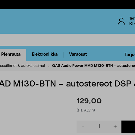
Ter
Ki
Pienrauta
Elektroniikka
Varaosat
Tarjo
osoittimet & autokaiuttimet
GAS Audio Power MAD M130-BTN – autostereo
D M130-BTN – autostereot DSP &
129,00
(sis. ALV:n)
Product
quantity