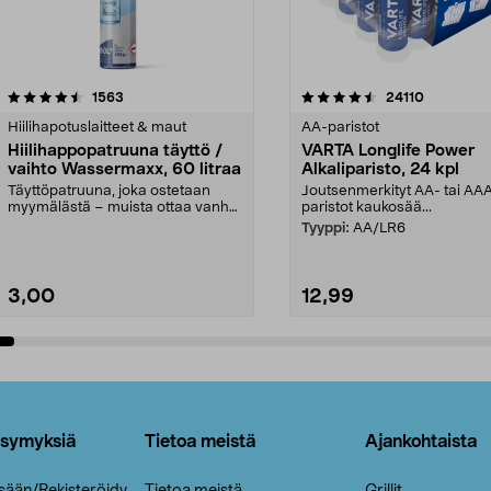
4.5viidestä
arvostelut
4.5viidestä
arvostelut
1563
24110
tähdestä
Hiilihapotuslaitteet & maut
AA-paristot
Hiilihappopatruuna täyttö /
VARTA Longlife Power
vaihto Wassermaxx, 60 litraa
Alkaliparisto, 24 kpl
Täyttöpatruuna, joka ostetaan
Joutsenmerkityt AA- tai AA
myymälästä – muista ottaa vanha
paristot kaukosää...
patruuna mukaasi m...
Tyyppi:
AA/LR6
3,00
12,99
Lisää ostoskoriin
Lisää ostoskoriin
ysymyksiä
Tietoa meistä
Ajankohtaista
isään/Rekisteröidy
Tietoa meistä
Grillit