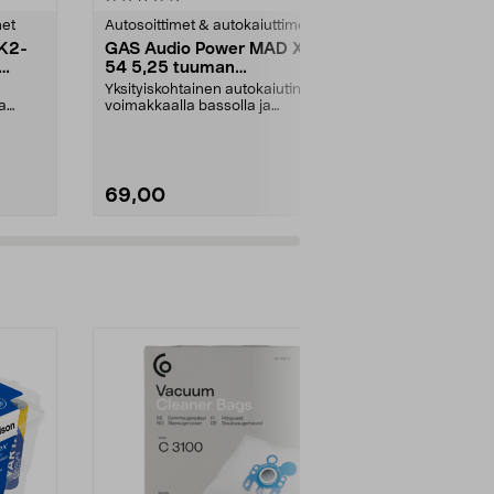
tähdestä
tähdestä
met
Autosoittimet & autokaiuttimet
Autosoittimet
K2-
GAS Audio Power MAD X2-
GAS Audio
54 5,25 tuuman
64 Koaksiaa
koaksaalikaiutin, 80W RMS
tuumaa, 1
Yksityiskohtainen autokaiutin
Tehokas ja ki
a
voimakkaalla bassolla ja
basso – maks
laajemmalla taajuusalueel...
suurella voimal
69,00
79,00
Lisää ostoskoriin
Lisää