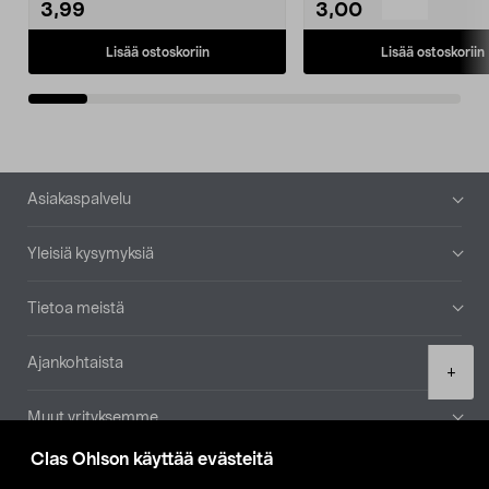
3,99
3,00
Lisää ostoskoriin
Lisää ostoskoriin
Alatunniste
Asiakaspalvelu
Yleisiä kysymyksiä
Tietoa meistä
Ajankohtaista
Product
+
quantity
Muut yrityksemme
Clas Ohlson käyttää evästeitä
Etsi myymälä