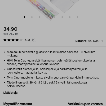
34,90
(sis. ALV:n)
4.0
(
1
)
Tuotenro:
44-5048-1
Maalaa 36 peittävällä guassivärillä kirkkaissa sävyissä – 3 sivellintä
mukana.
HIMI Twin Cup -guassiväri kermaisen pehmeällä koostumuksella ja
sileällä, mattapintaisella lopputuloksella.
Guassivärit aloittelijoille, opiskelijoille ja harrastajataiteilijoille –
luonnostele, maalaa tai kuvita.
Twin Cup -muotoilu – kasta sivellin suoraan väripurkkiin ilman sotkua.
Täydellinen setti: 36 väriä à 12 g sekä 3 sivellintä kompaktissa
pakkauksessa.
Lisätietoja
Myymälän varasto
Verkkokaupan varasto