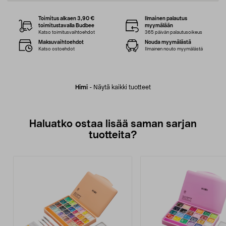
Toimitus alkaen 3,90 €
Ilmainen palautus
toimitustavalla Budbee
myymälään
Katso toimitusvaihtoehdot
365 päivän palautusoikeus
Maksuvaihtoehdot
Nouda myymälästä
Katso ostoehdot
Ilmainen nouto myymälästä
Himi
-
Näytä kaikki tuotteet
Haluatko ostaa lisää saman sarjan
tuotteita?