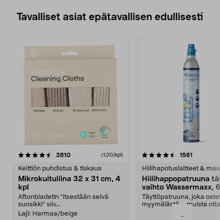
Tavalliset asiat epätavallisen edullisesti
4.5viidestä
arvostelut
4.5viidestä
arvostelu
3810
1561
(1,00/kpl)
tähdestä
t
Keittiön puhdistus & tiskaus
Hiilihapotuslaitteet & mau
Mikrokuituliina 32 x 31 cm, 4
Hiilihappopatruuna tä
kpl
vaihto Wassermaxx, 6
Aftonbladetin "itsestään selvä
Täyttöpatruuna, joka ost
suosikki" siiv...
myymälästä – muista ott
patruuna mukaasi m...
Laji:
Harmaa/beige
-