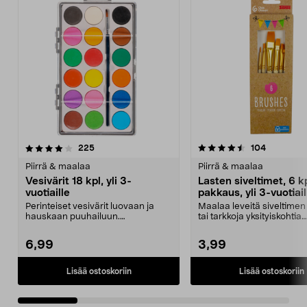
4.5 viidestä
arvostelut
4.5 viidestä
arvostelut
225
104
tähdestä
t
Piirrä & maalaa
Piirrä & maalaa
Vesivärit 18 kpl, yli 3-
Lasten siveltimet, 6 k
vuotiaille
pakkaus, yli 3-vuotiail
Perinteiset vesivärit luovaan ja
Maalaa leveitä siveltimen
hauskaan puuhailuun.
tai tarkkoja yksityiskohtia
Pikkutaiteilijoille. 18 il...
vesiväreillä tai ak...
6,99
3,99
Lisää ostoskoriin
Lisää ostoskoriin