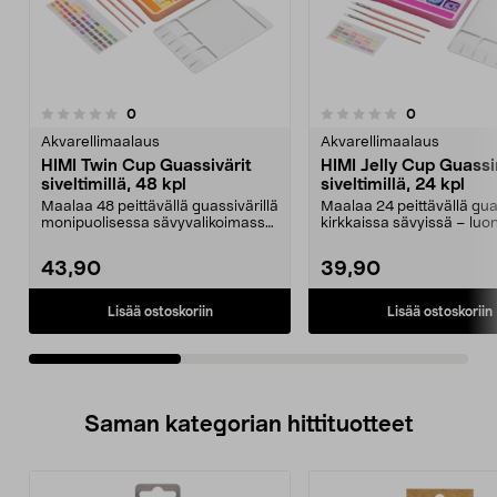
arvostelut
arvostelut
0
0
0.0 viidestä
0.0 viidestä
tähdestä
t
Akvarellimaalaus
Akvarellimaalaus
HIMI Twin Cup Guassivärit
HIMI Jelly Cup Guassi
siveltimillä, 48 kpl
siveltimillä, 24 kpl
Maalaa 48 peittävällä guassivärillä
Maalaa 24 peittävällä guas
monipuolisessa sävyvalikoimassa.
kirkkaissa sävyissä – luo
HIMI Twin C...
maalaa ja...
43,90
39,90
Lisää ostoskoriin
Lisää ostoskoriin
Saman kategorian hittituotteet