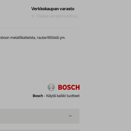
Verkkokaupan varasto
Hakee varastosaldoa...
oon metallikaiteista, rautaritilöistä ym.
Bosch
-
Näytä kaikki tuotteet