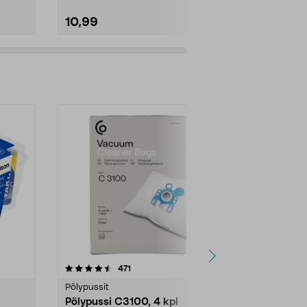
10,99
15,99
4.5viidestä
arvostelut
4.5
471
6
tähdestä
tähdestä
Pölypussit
Kierrätys & ro
Pölypussi C3100, 4 kpl
Roskapussi,