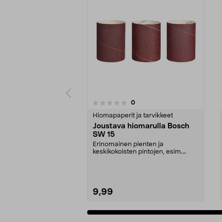
5.0viidestä
arvostelut
0
0viidestä
tähdestä
tähdestä
Hiomapaperit ja tarvikkeet
Joustava hiomarulla Bosch
SW 15
Erinomainen pienten ja
keskikokoisten pintojen, esim.
ovenkarmit ja puutarhakalu...
9,99