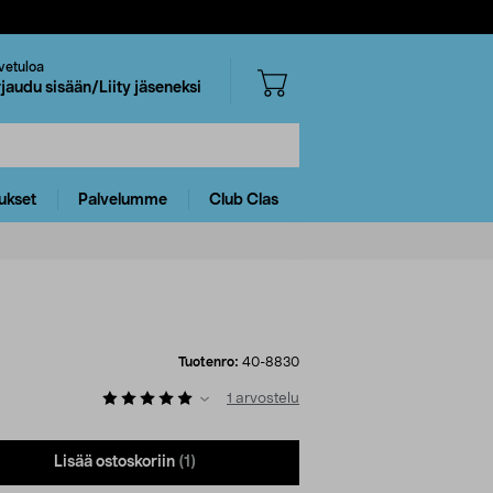
vetuloa
rjaudu sisään/Liity jäseneksi
ukset
Palvelumme
Club Clas
Tuotenro:
40-8830
1
arvostelu
Lisää ostoskoriin
(1)