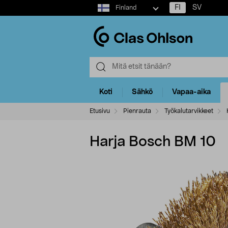
Select
FI
SV
Finland
market
Koti
Sähkö
Vapaa-aika
Etusivu
Pienrauta
Työkalutarvikkeet
Harja Bosch BM 10