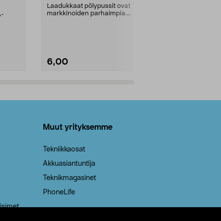
kahvat, 30 l
Laadukkaat pölypussit ovat
markkinoiden parhaimpia.
A-
Testivoittaja 
Kestävä, jopa 50 % suurempi ...
roskapussi u
Roskapussi, jo
6,00
2,00
Lisää ostoskoriin
Lisää
Muut yrityksemme
Tekniikkaosat
Akkuasiantuntija
Teknikmagasinet
PhoneLife
isimet