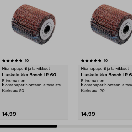
5.0viidestä
arvostelut
4.5viidestä
arvostelut
10
10
tähdestä
Hiomapaperit ja tarvikkeet
Hiomapaperit ja tarvikkeet
Liuskalaikka Bosch LR 60
Liuskalaikka Bosch LR 
Erinomainen
Erinomainen
hiomapaperihiontaan ja tasaisten
hiomapaperihiontaan ja tas
...
...
Karkeus:
80
Karkeus:
120
14,99
14,99