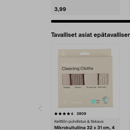
3,99
Tavalliset asiat epätavallisen
5viidestä
4.5viidestä
arvostelut
3809
tähdestä
tähdestä
Keittiön puhdistus & tiskaus
Mikrokuituliina 32 x 31 cm, 4