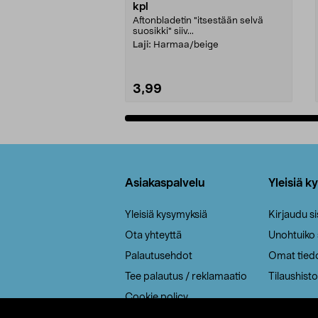
kpl
Aftonbladetin "itsestään selvä
suosikki" siiv...
Laji:
Harmaa/beige
3,99
Lisää ostoskoriin
Alatunniste
Asiakaspalvelu
Yleisiä k
Yleisiä kysymyksiä
Kirjaudu s
Ota yhteyttä
Unohtuiko
Palautusehdot
Omat tied
Tee palautus / reklamaatio
Tilaushisto
Cookie policy
Toimitustavat