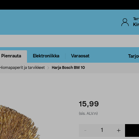
Ter
Ki
Pienrauta
Elektroniikka
Varaosat
Tarjo
Hiomapaperit ja tarvikkeet
Harja Bosch BM 10
15,99
(sis. ALV:n)
Product
quantity