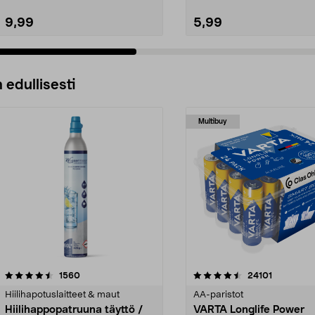
9,99
5,99
 edullisesti
Multibuy
4.5viidestä
arvostelut
4.5viidestä
arvostelut
1560
24101
tähdestä
Hiilihapotuslaitteet & maut
AA-paristot
Hiilihappopatruuna täyttö /
VARTA Longlife Power