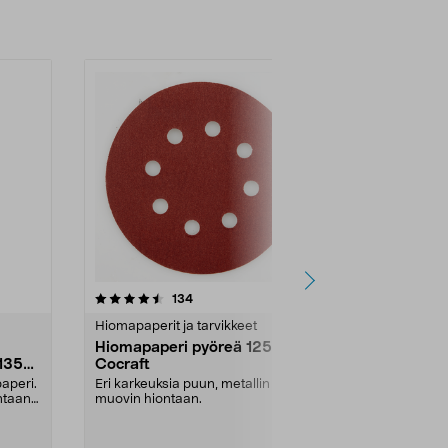
Lisää ostoskoriin
Lisää
4.5 viidestä
arvostelut
4.5
134
2
tähdestä
tähdestä
Hiomapaperit ja tarvikkeet
Siveltimet
Hiomapaperi pyöreä 125 mm,
Anza Elite 
135
Cocraft
Unohda kurot
selkääsi. Elit
aperi.
Eri karkeuksia puun, metallin ja
115 cm:n pääh
ntaan.
muovin hiontaan.