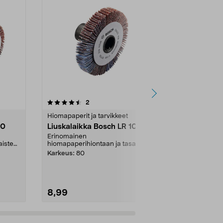
4.5viidestä
arvostelut
5.0
2
2
tähdestä
tähdestä
Hiomapaperit ja tarvikkeet
Hiomapaperit 
60
Liuskalaikka Bosch LR 10
Liuskalaikk
Erinomainen
Erinomainen
aisten
hiomapaperihiontaan ja tasaisten
hiomapaperihi
...
...
Karkeus:
80
Karkeus:
120
8,99
8,99