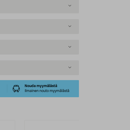
Nouda myymälästä
Ilmainen nouto myymälästä