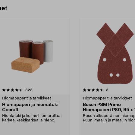
Lisää ostoskoriin
Lisää ostoskoriin
eet
4.5 viidestä
arvostelut
4.5 viidestä
arvostelut
323
3
tähdestä
Hiomapaperit ja tarvikkeet
Hiomapaperit ja tarvikkeet
Hiomapaperi ja hiomatuki
Bosch PSM Primo
Cocraft
Hiomapaperi P80, 95 x 
mm, 5 kpl
Hiontatuki ja kolme hiomarullaa:
Bosch alkuperäinen hiomap
karkea, keskikarkea ja hieno.
Puun, maalin ja metallin hio
Tarrakiinnity...