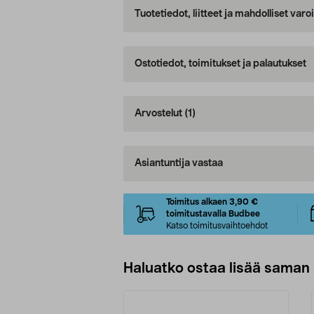
Tuotetiedot, liitteet ja mahdolliset var
Ostotiedot, toimitukset ja palautukset
Arvostelut
(1)
Asiantuntija vastaa
Toimitus alkaen 3,90 €
toimitustavalla Budbee
Katso toimitusvaihtoehdot
Haluatko ostaa lisää saman 