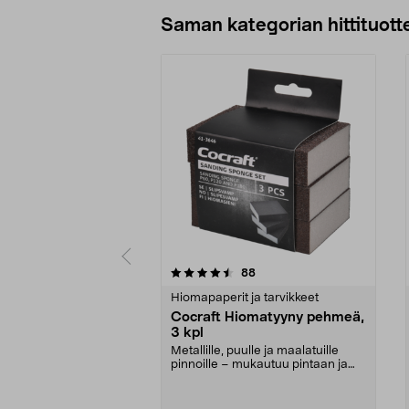
Lisää ostoskoriin
Saman kategorian hittituott
5 viidestä
4.5 viidestä
arvostelut
88
tähdestä
tähdestä
Hiomapaperit ja tarvikkeet
Cocraft Hiomatyyny pehmeä,
3 kpl
Metallille, puulle ja maalatuille
pinnoille – mukautuu pintaan ja
helpottaa hiom...