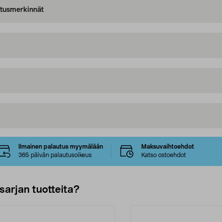
oitusmerkinnät
Ilmainen palautus myymälään
Maksuvaihtoehdot
365 päivän palautusoikeus
Katso ostoehdot
sarjan tuotteita?