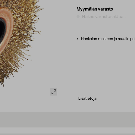
Myymälän varasto
Hakee varastosaldoa...
Hankalan ruosteen ja maalin poist
Lisätietoja