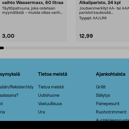
vaihto Wassermaxx, 60 litraa
Alkaliparisto, 24 kpl
Täyttöpatruuna, joka ostetaan
Joutsenmerkityt AA- tai AA
myymälästä – muista ottaa vanha
paristot kaukosää...
patruuna mukaasi m...
Tyyppi:
AA/LR6
3,00
12,99
Lisää ostoskoriin
Lisää ostoskoriin
ysymyksiä
Tietoa meistä
Ajankohtaista
isään/Rekisteröidy
Tietoa meistä
Grillit
 salasana?
Uutishuone
Säilytys
ot
Vastuullisuus
Painepesurit
ria
Ura
Ruohotrimmerit
Aurinkokennovala