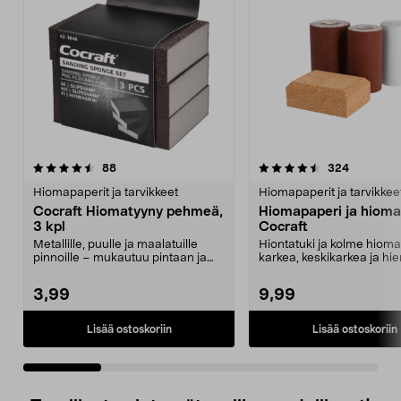
4.5 viidestä
arvostelut
4.5 viidestä
arvostelut
88
324
tähdestä
t
Hiomapaperit ja tarvikkeet
Hiomapaperit ja tarvikkee
Cocraft Hiomatyyny pehmeä,
Hiomapaperi ja hioma
3 kpl
Cocraft
Metallille, puulle ja maalatuille
Hiontatuki ja kolme hioma
pinnoille – mukautuu pintaan ja
karkea, keskikarkea ja hie
helpottaa hiom...
3,99
9,99
Lisää ostoskoriin
Lisää ostoskoriin