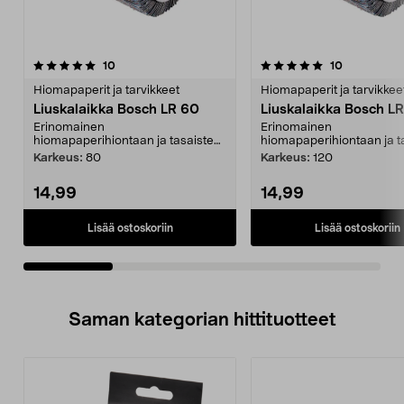
5.0viidestä
arvostelut
5.0viidestä
arvostelut
10
10
tähdestä
t
Hiomapaperit ja tarvikkeet
Hiomapaperit ja tarvikkee
Liuskalaikka Bosch LR 60
Liuskalaikka Bosch L
Erinomainen
Erinomainen
hiomapaperihiontaan ja tasaisten
hiomapaperihiontaan ja t
...
...
Karkeus:
80
Karkeus:
120
14,99
14,99
Lisää ostoskoriin
Lisää ostoskoriin
Saman kategorian hittituotteet