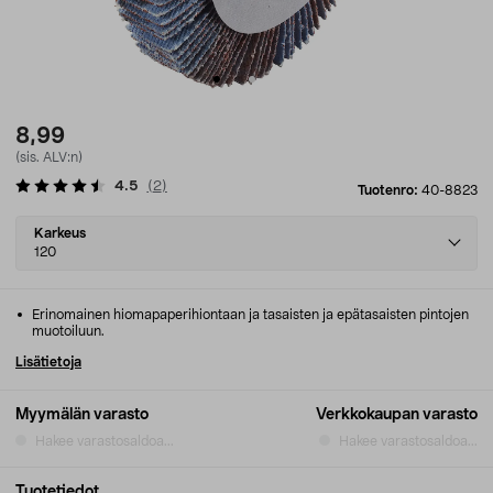
8,99
(sis. ALV:n)
4.5
(
2
)
Tuotenro:
40-8823
Select
Karkeus
variant
120
Erinomainen hiomapaperihiontaan ja tasaisten ja epätasaisten pintojen
muotoiluun.
Lisätietoja
Myymälän varasto
Verkkokaupan varasto
Hakee varastosaldoa...
Hakee varastosaldoa...
Tuotetiedot