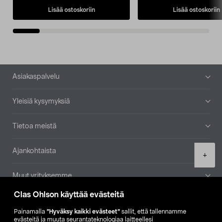
Lisää ostoskoriin
Lisää ostoskoriin
Alatunniste
Asiakaspalvelu
Yleisiä kysymyksiä
Tietoa meistä
Ajankohtaista
Product
+
quantity
Muut yrityksemme
Clas Ohlson käyttää evästeitä
Etsi myymälä
Painamalla
”Hyväksy kaikki evästeet”
sallit, että tallennamme
evästeitä ja muuta seurantateknologiaa laitteellesi