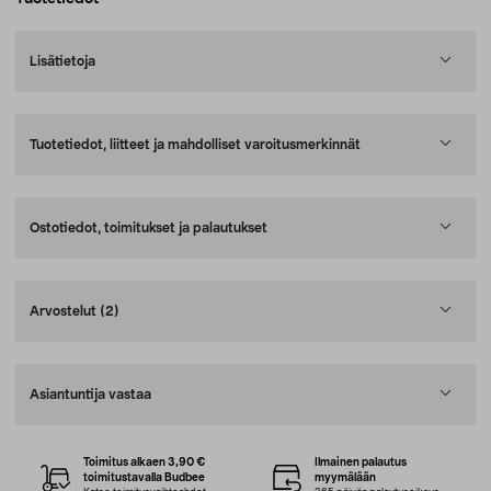
Lisätietoja
Tuotetiedot, liitteet ja mahdolliset varoitusmerkinnät
Ostotiedot, toimitukset ja palautukset
Arvostelut
(2)
Asiantuntija vastaa
Toimitus alkaen 3,90 €
Ilmainen palautus
toimitustavalla Budbee
myymälään