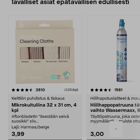
Tavalliset asiat epätavallisen edullisesti
4.5viidestä
arvostelut
4.5viidestä
arvostelu
3810
1561
(1,00/kpl)
tähdestä
t
Keittiön puhdistus & tiskaus
Hiilihapotuslaitteet & mau
Mikrokuituliina 32 x 31 cm, 4
Hiilihappopatruuna tä
kpl
vaihto Wassermaxx, 6
Aftonbladetin "itsestään selvä
Täyttöpatruuna, joka ost
suosikki" siiv...
myymälästä – muista ott
patruuna mukaasi m...
Laji:
Harmaa/beige
-
3,99
3,00