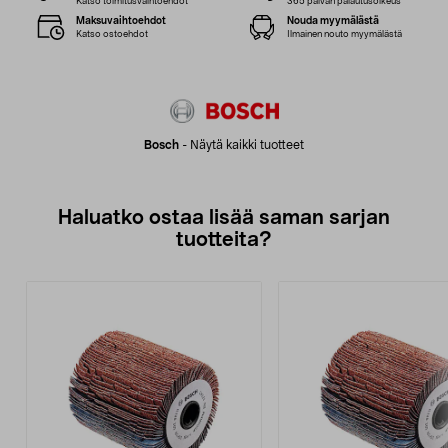
Katso toimitusvaihtoehdot
365 päivän palautusoikeus
Maksuvaihtoehdot
Nouda myymälästä
Katso ostoehdot
Ilmainen nouto myymälästä
Bosch
-
Näytä kaikki tuotteet
Haluatko ostaa lisää saman sarjan
tuotteita?